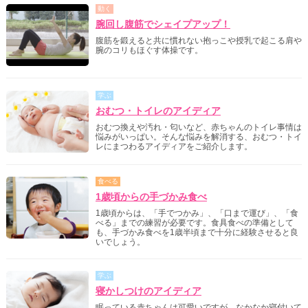
動く
腕回し腹筋でシェイプアップ！
腹筋を鍛えると共に慣れない抱っこや授乳で起こる肩や
腕のコリもほぐす体操です。
学ぶ
おむつ・トイレのアイディア
おむつ換えや汚れ・匂いなど、赤ちゃんのトイレ事情は
悩みがいっぱい。そんな悩みを解消する、おむつ・トイ
レにまつわるアイディアをご紹介します。
食べる
1歳頃からの手づかみ食べ
1歳頃からは、「手でつかみ」、「口まで運び」、「食
べる」までの練習が必要です。食具食べの準備として
も、手づかみ食べを1歳半頃まで十分に経験させると良
いでしょう。
学ぶ
寝かしつけのアイディア
眠っている赤ちゃんは可愛いですが、なかなか寝付いて