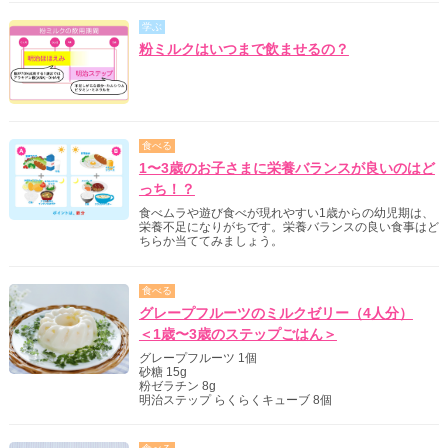
学ぶ
粉ミルクはいつまで飲ませるの？
食べる
1〜3歳のお子さまに栄養バランスが良いのはど
っち！？
食べムラや遊び食べが現れやすい1歳からの幼児期は、
栄養不足になりがちです。栄養バランスの良い食事はど
ちらか当ててみましょう。
食べる
グレープフルーツのミルクゼリー（4人分）
＜1歳〜3歳のステップごはん＞
グレープフルーツ 1個
砂糖 15g
粉ゼラチン 8g
明治ステップ らくらくキューブ 8個