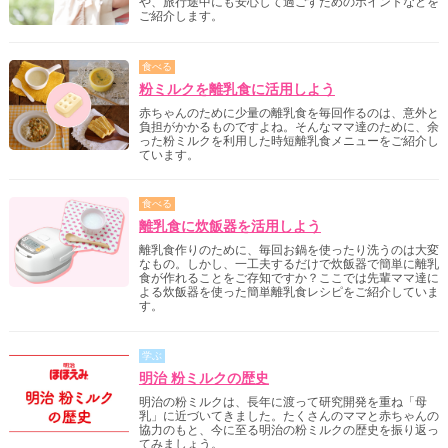
や、旅行途中にも安心して過ごすためのポイントなどを
ご紹介します。
食べる
粉ミルクを離乳食に活用しよう
赤ちゃんのために少量の離乳食を毎回作るのは、意外と
負担がかかるものですよね。そんなママ達のために、余
った粉ミルクを利用した時短離乳食メニューをご紹介し
ています。
食べる
離乳食に炊飯器を活用しよう
離乳食作りのために、毎回お鍋を使ったり洗うのは大変
なもの。しかし、一工夫するだけで炊飯器で簡単に離乳
食が作れることをご存知ですか？ここでは先輩ママ達に
よる炊飯器を使った簡単離乳食レシピをご紹介していま
す。
学ぶ
明治 粉ミルクの歴史
明治の粉ミルクは、長年に渡って研究開発を重ね「母
乳」に近づいてきました。たくさんのママと赤ちゃんの
協力のもと、今に至る明治の粉ミルクの歴史を振り返っ
てみましょう。