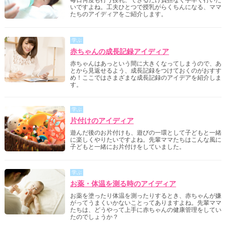
毎日何度も行う授乳、できるだけ負担なく手早く行いた
いですよね。工夫ひとつで授乳がらくちんになる、ママ
たちのアイディアをご紹介します。
学ぶ
赤ちゃんの成長記録アイディア
赤ちゃんはあっという間に大きくなってしまうので、あ
とから見返せるよう、成長記録をつけておくのがおすす
め！ここではさまざまな成長記録のアイデアを紹介しま
す。
学ぶ
片付けのアイディア
遊んだ後のお片付けも、遊びの一環として子どもと一緒
に楽しくやりたいですよね。先輩ママたちはこんな風に
子どもと一緒にお片付けをしていました。
学ぶ
お薬・体温を測る時のアイディア
お薬を塗ったり体温を測ったりするとき、赤ちゃんが嫌
がってうまくいかないことってありますよね。先輩ママ
たちは、どうやって上手に赤ちゃんの健康管理をしてい
たのでしょうか？