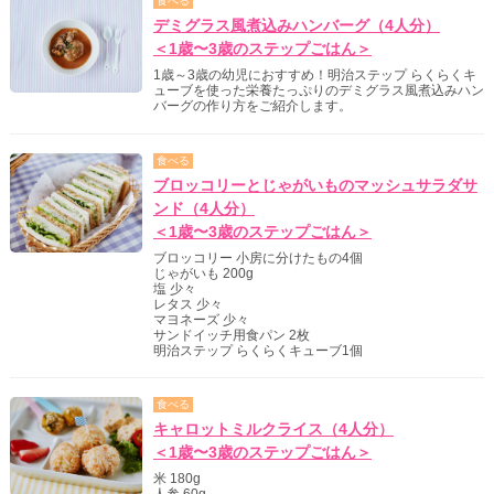
食べる
デミグラス風煮込みハンバーグ（4人分）
＜1歳〜3歳のステップごはん＞
1歳～3歳の幼児におすすめ！明治ステップ らくらくキ
ューブを使った栄養たっぷりのデミグラス風煮込みハン
バーグの作り方をご紹介します。
食べる
ブロッコリーとじゃがいものマッシュサラダサ
ンド（4人分）
＜1歳〜3歳のステップごはん＞
ブロッコリー 小房に分けたもの4個
じゃがいも 200g
塩 少々
レタス 少々
マヨネーズ 少々
サンドイッチ用食パン 2枚
明治ステップ らくらくキューブ1個
食べる
キャロットミルクライス（4人分）
＜1歳〜3歳のステップごはん＞
米 180g