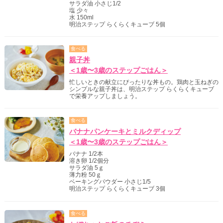
サラダ油 小さじ1/2
塩 少々
水 150ml
明治ステップ らくらくキューブ 5個
食べる
親子丼
＜1歳〜3歳のステップごはん＞
忙しいときの献立にぴったりな丼もの。鶏肉と玉ねぎの
シンプルな親子丼は、明治ステップ らくらくキューブ
で栄養アップしましょう。
食べる
バナナパンケーキとミルクディップ
＜1歳〜3歳のステップごはん＞
バナナ 1/2本
溶き卵 1/2個分
サラダ油 5ｇ
薄力粉 50ｇ
ベーキングパウダー 小さじ1/5
明治ステップ らくらくキューブ 3個
食べる