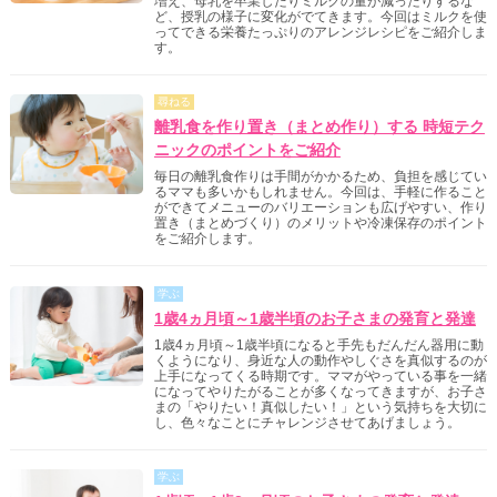
増え、母乳を卒業したりミルクの量が減ったりするな
ど、授乳の様子に変化がでてきます。今回はミルクを使
ってできる栄養たっぷりのアレンジレシピをご紹介しま
す。
尋ねる
離乳食を作り置き（まとめ作り）する 時短テク
ニックのポイントをご紹介
毎日の離乳食作りは手間がかかるため、負担を感じてい
るママも多いかもしれません。今回は、手軽に作ること
ができてメニューのバリエーションも広げやすい、作り
置き（まとめづくり）のメリットや冷凍保存のポイント
をご紹介します。
学ぶ
1歳4ヵ月頃～1歳半頃のお子さまの発育と発達
1歳4ヵ月頃～1歳半頃になると手先もだんだん器用に動
くようになり、身近な人の動作やしぐさを真似するのが
上手になってくる時期です。ママがやっている事を一緒
になってやりたがることが多くなってきますが、お子さ
まの「やりたい！真似したい！」という気持ちを大切に
し、色々なことにチャレンジさせてあげましょう。
学ぶ