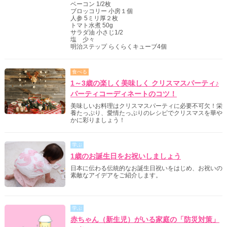
ベーコン 1/2枚
ブロッコリー 小房１個
人参 5ミリ厚２枚
トマト水煮 50g
サラダ油 小さじ1/2
塩 少々
明治ステップ らくらくキューブ4個
食べる
1～3歳の楽しく美味しく クリスマスパーティ♪
パーティコーディネートのコツ！
美味しいお料理はクリスマスパーティに必要不可欠！栄
養たっぷり、愛情たっぷりのレシピでクリスマスを華や
かに彩りましょう！
学ぶ
1歳のお誕生日をお祝いしましょう
日本に伝わる伝統的なお誕生日祝いをはじめ、お祝いの
素敵なアイデアをご紹介します。
学ぶ
赤ちゃん（新生児）がいる家庭の「防災対策」