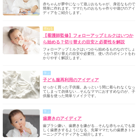
赤ちゃんが夢中になって遊ぶおもちゃが、身近なもので
簡単に作れます。ママたちのおもちゃ作りや遊びのアイ
ディアをご紹介します。
尋ねる
【看護師監修】フォローアップミルクはいつか
ら始める？切り替えの目安と必要性を解説
フォローアップミルクはいつから始めるものなのでしょ
うか？切り替えの目安や必要性、使い方のポイントをわ
かりやすく解説します。
学ぶ
子ども服再利用のアイディア
せっかく買った子供服。あっという間に着られなくなっ
てしまって勿体ない…そんなママにおすすめなのが、子
供服を使った簡単リメイクです。
学ぶ
歯磨きのアイディア
歯ブラシ嫌い、歯磨きを嫌がる…そんな赤ちゃんでも楽
しく歯磨きするようになる、先輩ママたちの歯磨きトレ
ーニングアイディアをご紹介します。