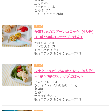
人参 60g
玉ねぎ 40g
ソーセージ 1本
塩 小さじ1/3
らくらくキューブ5個
食べる
かぼちゃのスプーンコロッケ（4人分）
＜1歳〜3歳のステップごはん＞
かぼちゃ 100g
パン粉 大さじ3
ドライパセリ 少々
明治ステップ らくらくキューブ2個
食べる
ツナとじゃがいものオムレツ（4人分）
＜1歳〜3歳のステップごはん＞
じゃがいも 100g
ツナ（ノンオイルのもの） 40ｇ
卵 3個
塩 少々
サラダ油 大さじ1
明治ステップ らくらくキューブ1個