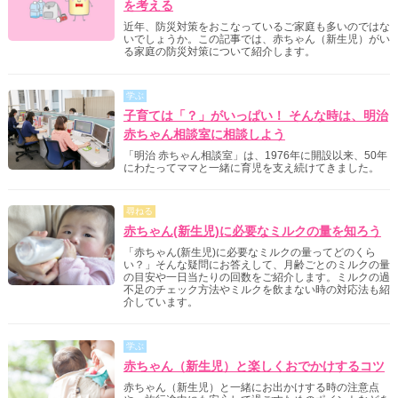
を考える
近年、防災対策をおこなっているご家庭も多いのではな
いでしょうか。この記事では、赤ちゃん（新生児）がい
る家庭の防災対策について紹介します。
学ぶ
子育ては「？」がいっぱい！ そんな時は、明治
赤ちゃん相談室に相談しよう
「明治 赤ちゃん相談室」は、1976年に開設以来、50年
にわたってママと一緒に育児を支え続けてきました。
尋ねる
赤ちゃん(新生児)に必要なミルクの量を知ろう
「赤ちゃん(新生児)に必要なミルクの量ってどのくら
い？」そんな疑問にお答えして、月齢ごとのミルクの量
の目安や一日当たりの回数をご紹介します。ミルクの過
不足のチェック方法やミルクを飲まない時の対応法も紹
介しています。
学ぶ
赤ちゃん（新生児）と楽しくおでかけするコツ
赤ちゃん（新生児）と一緒にお出かけする時の注意点