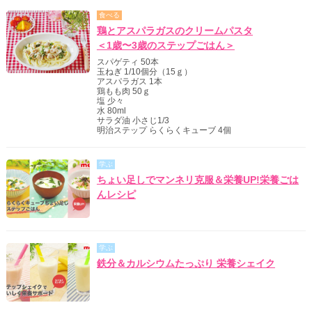
食べる
鶏とアスパラガスのクリームパスタ
＜1歳〜3歳のステップごはん＞
スパゲティ 50本
玉ねぎ 1/10個分（15ｇ）
アスパラガス 1本
鶏もも肉 50ｇ
塩 少々
水 80ml
サラダ油 小さじ1/3
明治ステップ らくらくキューブ 4個
学ぶ
ちょい足しでマンネリ克服＆栄養UP!栄養ごは
んレシピ
学ぶ
鉄分＆カルシウムたっぷり 栄養シェイク