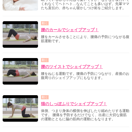
くれなくてヘトヘト…なんてことも多いはず。先輩ママ
たち直伝の、赤ちゃん寝かしつけ術をご紹介します。
動く
腰のカールでシェイプアップ！
腰をカールさせることにより、腰痛の予防につながる腹
筋運動です。
動く
腰のツイストでシェイプアップ！
腰をねじる運動です。腰痛の予防につながり、産後のお
腹周りのシェイプアップにもなります。
動く
猫のしっぽふりでシェイプアップ！
体側、つまり身体の横側を伸ばしたり縮めたりする運動
です。 腰痛を予防するだけでなく、出産に大切な腹筋
の運動とともに脇の筋肉の運動にもなります。