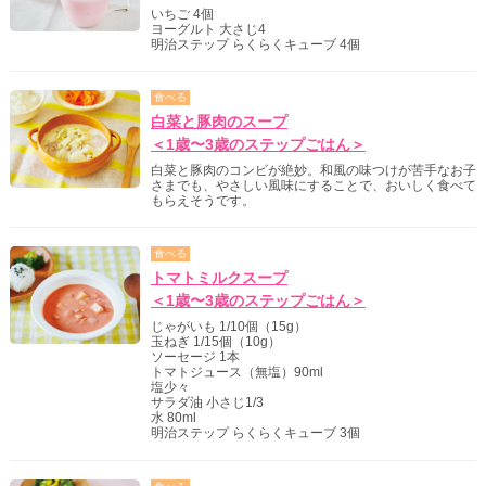
いちご 4個
ヨーグルト 大さじ4
明治ステップ らくらくキューブ 4個
食べる
白菜と豚肉のスープ
＜1歳〜3歳のステップごはん＞
白菜と豚肉のコンビが絶妙。和風の味つけが苦手なお子
さまでも、やさしい風味にすることで、おいしく食べて
もらえそうです。
食べる
トマトミルクスープ
＜1歳〜3歳のステップごはん＞
じゃがいも 1/10個（15g）
玉ねぎ 1/15個（10g）
ソーセージ 1本
トマトジュース（無塩）90ml
塩少々
サラダ油 小さじ1/3
水 80ml
明治ステップ らくらくキューブ 3個