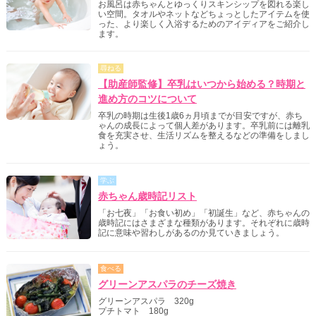
お風呂は赤ちゃんとゆっくりスキンシップを図れる楽し
い空間。タオルやネットなどちょっとしたアイテムを使
った、より楽しく入浴するためのアイディアをご紹介し
ます。
尋ねる
【助産師監修】卒乳はいつから始める？時期と
進め方のコツについて
卒乳の時期は生後1歳6ヵ月頃までが目安ですが、赤ち
ゃんの成長によって個人差があります。卒乳前には離乳
食を充実させ、生活リズムを整えるなどの準備をしまし
ょう。
学ぶ
赤ちゃん歳時記リスト
「お七夜」「お食い初め」「初誕生」など、赤ちゃんの
歳時記にはさまざまな種類があります。それぞれに歳時
記に意味や習わしがあるのか見ていきましょう。
食べる
グリーンアスパラのチーズ焼き
グリーンアスパラ 320g
プチトマト 180g