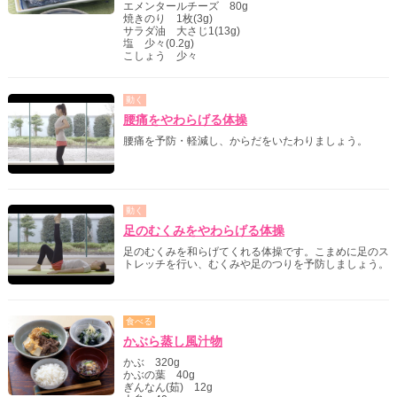
エメンタールチーズ 80g
焼きのり 1枚(3g)
サラダ油 大さじ1(13g)
塩 少々(0.2g)
こしょう 少々
動く
腰痛をやわらげる体操
腰痛を予防・軽減し、からだをいたわりましょう。
動く
足のむくみをやわらげる体操
足のむくみを和らげてくれる体操です。こまめに足のス
トレッチを行い、むくみや足のつりを予防しましょう。
食べる
かぶら蒸し風汁物
かぶ 320g
かぶの葉 40g
ぎんなん(茹) 12g