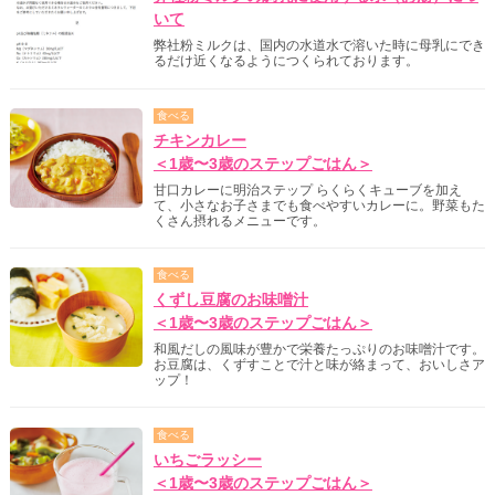
いて
弊社粉ミルクは、国内の水道水で溶いた時に母乳にでき
るだけ近くなるようにつくられております。
食べる
チキンカレー
＜1歳〜3歳のステップごはん＞
甘口カレーに明治ステップ らくらくキューブを加え
て、小さなお子さまでも食べやすいカレーに。野菜もた
くさん摂れるメニューです。
食べる
くずし豆腐のお味噌汁
＜1歳〜3歳のステップごはん＞
和風だしの風味が豊かで栄養たっぷりのお味噌汁です。
お豆腐は、くずすことで汁と味が絡まって、おいしさア
ップ！
食べる
いちごラッシー
＜1歳〜3歳のステップごはん＞