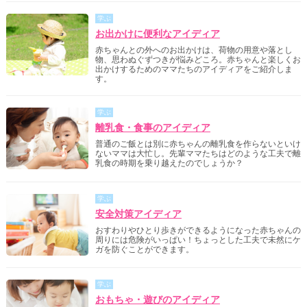
学ぶ
お出かけに便利なアイディア
赤ちゃんとの外へのお出かけは、荷物の用意や落とし
物、思わぬぐずつきが悩みどころ。赤ちゃんと楽しくお
出かけするためのママたちのアイディアをご紹介しま
す。
学ぶ
離乳食・食事のアイディア
普通のご飯とは別に赤ちゃんの離乳食を作らないといけ
ないママは大忙し。先輩ママたちはどのような工夫で離
乳食の時期を乗り越えたのでしょうか？
学ぶ
安全対策アイディア
おすわりやひとり歩きができるようになった赤ちゃんの
周りには危険がいっぱい！ちょっとした工夫で未然にケ
ガを防ぐことができます。
学ぶ
おもちゃ・遊びのアイディア