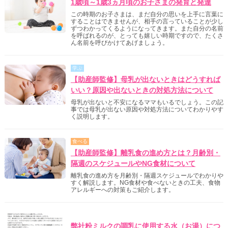
1歳頃～1歳3ヵ月頃のお子さまの発育と発達
この時期のお子さまは、まだ自分の思いを上手に言葉に
することはできませんが、相手の言っていることが少し
ずつわかってくるようになってきます。また自分の名前
を呼ばれるのが、とっても嬉しい時期ですので、たくさ
ん名前を呼びかけてあげましょう。
学ぶ
【助産師監修】母乳が出ないときはどうすれば
いい？原因や出ないときの対処方法について
母乳が出ないと不安になるママもいるでしょう。この記
事では母乳が出ない原因や対処方法についてわかりやす
く説明します。
食べる
【助産師監修】離乳食の進め方とは？月齢別・
隔週のスケジュールやNG食材について
離乳食の進め方を月齢別・隔週スケジュールでわかりや
すく解説します。NG食材や食べないときの工夫、食物
アレルギーへの対策もご紹介します。
明治からのご案内
弊社粉ミルクの調乳に使用する水（お湯）につ