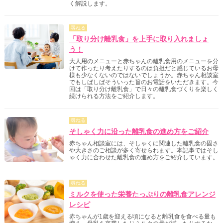
く解説します。
尋ねる
「取り分け離乳食」を上手に取り入れましょ
う！
大人用のメニューと赤ちゃんの離乳食用のメニューを分
けて作ったり考えたりするのは負担だと感じているお母
様も少なくないのではないでしょうか。赤ちゃん相談室
でもしばしばそういった旨のお電話をいただきます。今
回は「取り分け離乳食」で日々の離乳食づくりを楽しく
続けられる方法をご紹介します。
尋ねる
そしゃく力に沿った離乳食の進め方をご紹介
赤ちゃん相談室には、そしゃくに関連した離乳食の固さ
や大きさのご相談が多く寄せられます。本記事ではそし
ゃく力に合わせた離乳食の進め方をご紹介しています。
尋ねる
ミルクを使った栄養たっぷりの離乳食アレンジ
レシピ
赤ちゃんが1歳を迎える頃になると離乳食を食べる量も