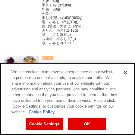
人参 40g
黒きくらげ(乾)t8g
卵白 60gr
A 吸地
出し汁(濃いめ)t3C(600g)
塩 小さじ1/2強(3.3g)
薄口醤油 大さじ1/2(9g)
みりん 小さじ2(12g)
酒 小さじ2(10g)
片栗粉 小さじ1(9g)
水 小さじ2(30g)
食べる
プチキッシュ
We use cookies to improve your experience on our website,
ベーコンスライス 40g
ほうれん草 100g
to personalize content and ads, to analyze our traffic. We
玉ねぎ 50g
share information about your use of our website with our
しめじ 100g
エメンタールチーズ 120g
advertising and analytics partners, who may combine it with
Aソース
other information that you have provided to them or that they
卵 1個(50g)
have collected from your use of their services. Please click
生クリーム 1/4C(50g)
牛乳 1/2C(105g)
[Cookie Settings] to customize your cookie settings on our
塩 小さじ1/4(1.5g)
website.
Cookie Policy
ナツメグ 少々
Cookie Settings
OK
食べる