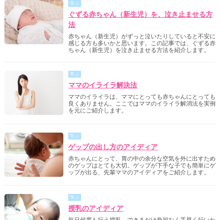
学ぶ
ぐずる赤ちゃん（新生児）を、泣き止ませる方
法
赤ちゃん（新生児）がずっと泣いたりしていると不安に
感じる方も多いかと思います。この記事では、ぐずる赤
ちゃん（新生児）を泣き止ませる方法を紹介します。
学ぶ
ママのイライラ解決法
ママのイライラは、ママにとっても赤ちゃんにとっても
良くありません。ここではママのイライラ解消法を実例
を元にご紹介します。
学ぶ
ゲップの出し方のアイディア
赤ちゃんにとって、胃の中の余分な空気を外に出すため
のゲップはとても大切。ゲップが下手な子でも簡単にゲ
ップが出る、先輩ママのアイディアをご紹介します。
学ぶ
授乳のアイディア