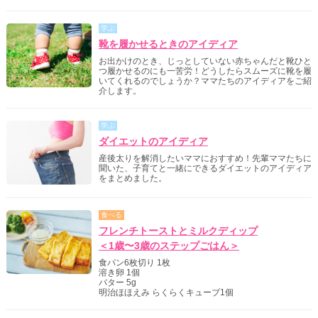
学ぶ
靴を履かせるときのアイディア
お出かけのとき、じっとしていない赤ちゃんだと靴ひと
つ履かせるのにも一苦労！どうしたらスムーズに靴を履
いてくれるのでしょうか？ママたちのアイディアをご紹
介します。
学ぶ
ダイエットのアイディア
産後太りを解消したいママにおすすめ！先輩ママたちに
聞いた、子育てと一緒にできるダイエットのアイディア
をまとめました。
食べる
フレンチトーストとミルクディップ
＜1歳〜3歳のステップごはん＞
食パン6枚切り 1枚
溶き卵 1個
バター 5g
明治ほほえみ らくらくキューブ1個