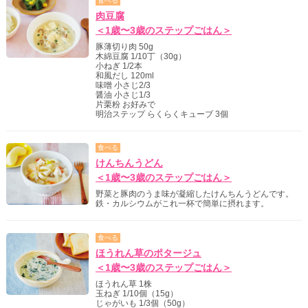
食べる
肉豆腐
＜1歳〜3歳のステップごはん＞
豚薄切り肉 50g
木綿豆腐 1/10丁（30g）
小ねぎ 1/2本
和風だし 120ml
味噌 小さじ2/3
醤油 小さじ1/3
片栗粉 お好みで
明治ステップ らくらくキューブ 3個
食べる
けんちんうどん
＜1歳〜3歳のステップごはん＞
野菜と豚肉のうま味が凝縮したけんちんうどんです。
鉄・カルシウムがこれ一杯で簡単に摂れます。
食べる
ほうれん草のポタージュ
＜1歳〜3歳のステップごはん＞
ほうれん草 1株
玉ねぎ 1/10個（15g）
じゃがいも 1/3個（50g）