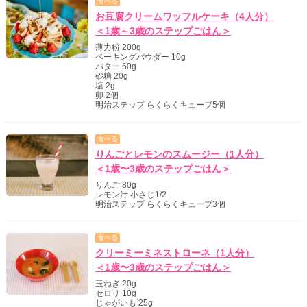
食べる
お豆腐クリームワッフルケーキ（4人分）
＜1歳～3歳のステップごはん＞
薄力粉 200g
ベーキングパウダー 10g
バター 60g
砂糖 20g
塩 2g
卵 2個
明治ステップ らくらくキューブ5個
食べる
りんごとレモンのスムージー（1人分）
＜1歳〜3歳のステップごはん＞
りんご 80g
レモン汁 小さじ1/2
明治ステップ らくらくキューブ3個
食べる
クリーミーミネストローネ（1人分）
＜1歳〜3歳のステップごはん＞
玉ねぎ 20g
セロリ 10g
じゃがいも 25g