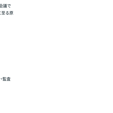
会議で
に至る原
・監査