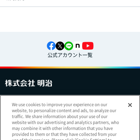
公式アカウント一覧
お問い合わせ
サイトマップ
個人情報保護について
電子公告
We use cookies to improve your experience on our
アクセシビリティへの対応方針
ご利用規約
明治グループのDX
website, to personalize content and ads, to analyze our
Cookie Settings
traffic. We share information about your use of our
website with our advertising and analytics partners, who
may combine it with other information that you have
provided to them or that they have collected from your
use of their services. Please click [Cookie Settings] to