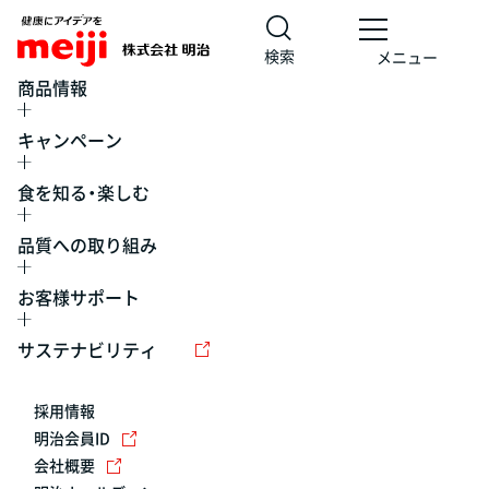
検索
メニュー
商品情報
キャンペーン
食を知る・楽しむ
品質への取り組み
お客様サポート
レシピ
食の栄養バランスチェック
チョコレート
工場見学
サステナビリティ
ヨーグルト
牛乳
食育
プレスリリース
アイス
採用情報
アレルギー
チーズ
キャンペーン
明治会員ID
会社概要
問い合わせ