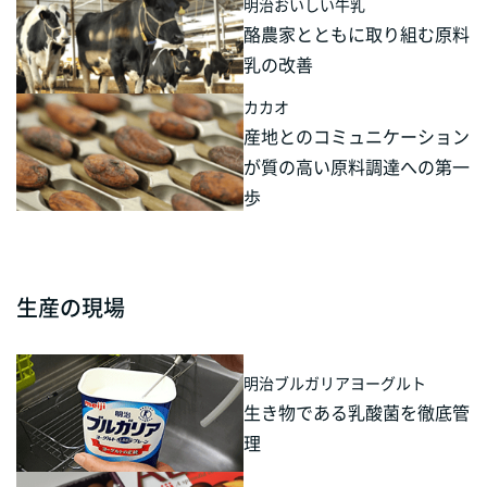
明治おいしい牛乳
酪農家とともに取り組む原料
乳の改善
カカオ
産地とのコミュニケーション
が質の高い原料調達への第一
歩
生産の現場
明治ブルガリアヨーグルト
生き物である乳酸菌を徹底管
理