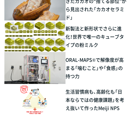
きたカカオの“捨てる部位”か
ら見出された「カカオセラミ
ド」
新製法と新形状でさらに進
化！世界で唯一のキューブタ
イプの粉ミルク
ORAL-MAPS®で解像度が高
まる「噛むこと」や「食感」の
持つ力
生活習慣病も、高齢化も「日
本ならではの健康課題」を考
え抜いて作ったMeiji NPS