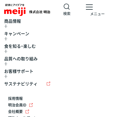
検索
メニュー
商品情報
キャンペーン
食を知る・楽しむ
品質への取り組み
お客様サポート
レシピ
食の栄養バランスチェック
チョコレート
工場見学
サステナビリティ
ヨーグルト
牛乳
食育
プレスリリース
アイス
採用情報
アレルギー
チーズ
キャンペーン
明治会員ID
会社概要
問い合わせ