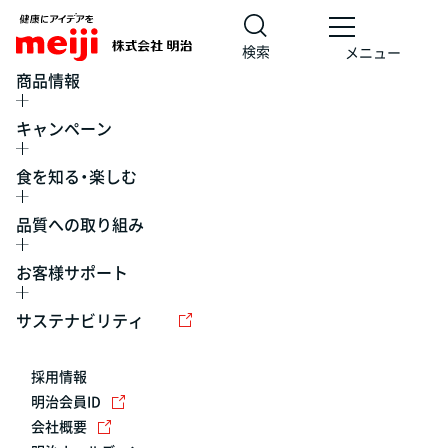
検索
メニュー
商品情報
キャンペーン
食を知る・楽しむ
品質への取り組み
お客様サポート
レシピ
食の栄養バランスチェック
チョコレート
工場見学
サステナビリティ
ヨーグルト
牛乳
食育
プレスリリース
アイス
採用情報
アレルギー
チーズ
キャンペーン
明治会員ID
会社概要
問い合わせ