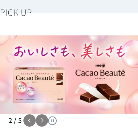
PICK UP
2
/
5