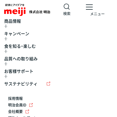
検索
メニュー
商品情報
キャンペーン
食を知る・楽しむ
品質への取り組み
お客様サポート
レシピ
食の栄養バランスチェック
チョコレート
工場見学
サステナビリティ
ヨーグルト
牛乳
食育
プレスリリース
アイス
採用情報
アレルギー
チーズ
キャンペーン
明治会員ID
会社概要
問い合わせ