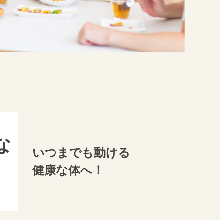
な
いつまでも動ける
に
健康な体へ！