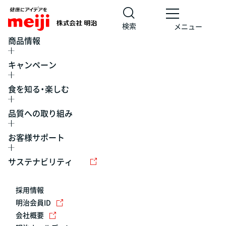
検索
メニュー
商品情報
キャンペーン
食を知る・楽しむ
品質への取り組み
お客様サポート
レシピ
食の栄養バランスチェック
チョコレート
工場見学
サステナビリティ
ヨーグルト
牛乳
食育
プレスリリース
アイス
採用情報
アレルギー
チーズ
キャンペーン
明治会員ID
会社概要
問い合わせ