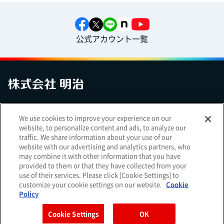
公式アカウント一覧
お問い合わせ
サイトマップ
個人情報保護について
電子公告
We use cookies to improve your experience on our
アクセシビリティへの対応方針
ご利用規約
明治グループのDX
website, to personalize content and ads, to analyze our
Cookie Settings
traffic. We share information about your use of our
website with our advertising and analytics partners, who
may combine it with other information that you have
provided to them or that they have collected from your
use of their services. Please click [Cookie Settings] to
（
｜
）
明治ホールディングス株式会社
EN
簡体
customize your cookie settings on our website.
Cookie
Meiji Seika ファルマ株式会社
Policy
Cookie Settings
OK
Copyright Meiji Co., Ltd. All Rights Reserved.