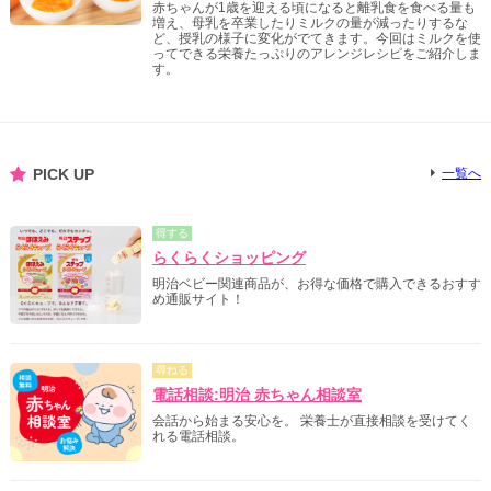
赤ちゃんが1歳を迎える頃になると離乳食を食べる量も
増え、母乳を卒業したりミルクの量が減ったりするな
ど、授乳の様子に変化がでてきます。今回はミルクを使
ってできる栄養たっぷりのアレンジレシピをご紹介しま
す。
PICK UP
一覧へ
得する
らくらくショッピング
明治ベビー関連商品が、お得な価格で購入できるおすす
め通販サイト！
尋ねる
電話相談:明治 赤ちゃん相談室
会話から始まる安心を。 栄養士が直接相談を受けてく
れる電話相談。