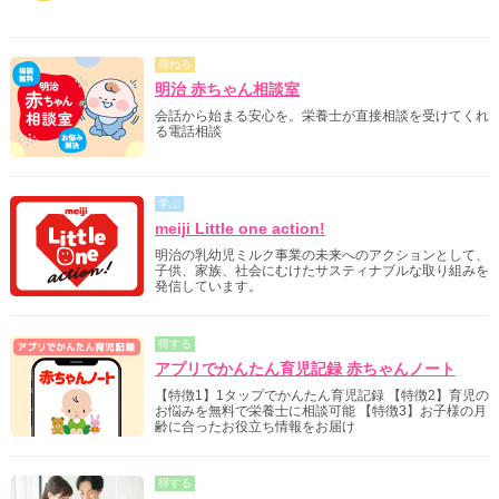
尋ねる
明治 赤ちゃん相談室
会話から始まる安心を。栄養士が直接相談を受けてくれ
る電話相談
学ぶ
meiji Little one action!
明治の乳幼児ミルク事業の未来へのアクションとして、
子供、家族、社会にむけたサスティナブルな取り組みを
発信しています。
得する
アプリでかんたん育児記録 赤ちゃんノート
【特徴1】1タップでかんたん育児記録 【特徴2】育児の
お悩みを無料で栄養士に相談可能 【特徴3】お子様の月
齢に合ったお役立ち情報をお届け
得する