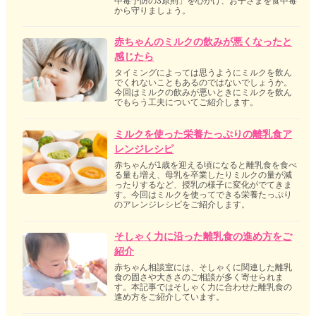
中毒予防の3原則」を心がけ、お子さまを食中毒
から守りましょう。
赤ちゃんのミルクの飲みが悪くなったと
感じたら
タイミングによっては思うようにミルクを飲ん
でくれないこともあるのではないでしょうか。
今回はミルクの飲みが悪いときにミルクを飲ん
でもらう工夫についてご紹介します。
ミルクを使った栄養たっぷりの離乳食ア
レンジレシピ
赤ちゃんが1歳を迎える頃になると離乳食を食べ
る量も増え、母乳を卒業したりミルクの量が減
ったりするなど、授乳の様子に変化がでてきま
す。今回はミルクを使ってできる栄養たっぷり
のアレンジレシピをご紹介します。
そしゃく力に沿った離乳食の進め方をご
紹介
赤ちゃん相談室には、そしゃくに関連した離乳
食の固さや大きさのご相談が多く寄せられま
す。本記事ではそしゃく力に合わせた離乳食の
進め方をご紹介しています。