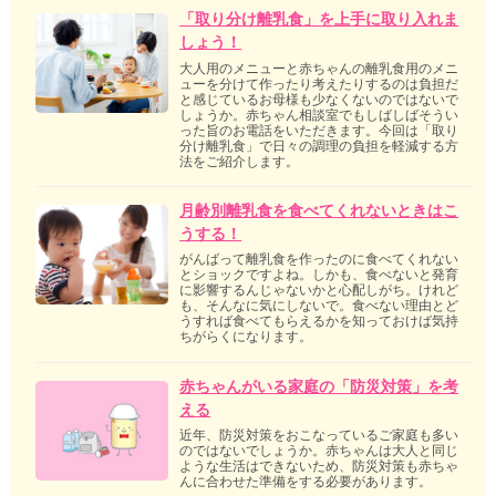
「取り分け離乳食」を上手に取り入れま
しょう！
大人用のメニューと赤ちゃんの離乳食用のメニ
ューを分けて作ったり考えたりするのは負担だ
と感じているお母様も少なくないのではないで
しょうか。赤ちゃん相談室でもしばしばそうい
った旨のお電話をいただきます。今回は「取り
分け離乳食」で日々の調理の負担を軽減する方
法をご紹介します。
月齢別離乳食を食べてくれないときはこ
うする！
がんばって離乳食を作ったのに食べてくれない
とショックですよね。しかも、食べないと発育
に影響するんじゃないかと心配しがち。けれど
も、そんなに気にしないで。食べない理由とど
うすれば食べてもらえるかを知っておけば気持
ちがらくになります。
赤ちゃんがいる家庭の「防災対策」を考
える
近年、防災対策をおこなっているご家庭も多い
のではないでしょうか。赤ちゃんは大人と同じ
ような生活はできないため、防災対策も赤ちゃ
んに合わせた準備をする必要があります。