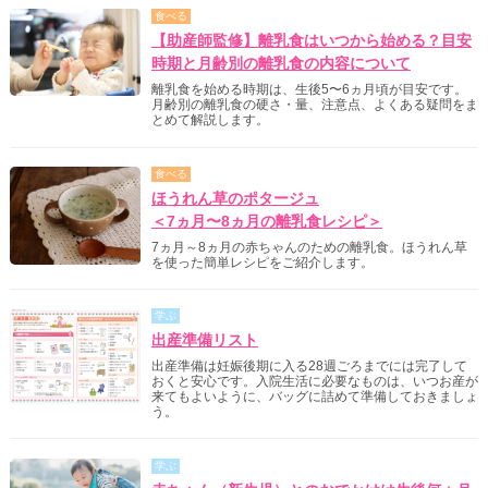
食べる
【助産師監修】離乳食はいつから始める？目安
時期と月齢別の離乳食の内容について
離乳食を始める時期は、生後5〜6ヵ月頃が目安です。
月齢別の離乳食の硬さ・量、注意点、よくある疑問をま
とめて解説します。
食べる
ほうれん草のポタージュ
＜7ヵ月〜8ヵ月の離乳食レシピ＞
7ヵ月～8ヵ月の赤ちゃんのための離乳食。ほうれん草
を使った簡単レシピをご紹介します。
学ぶ
出産準備リスト
出産準備は妊娠後期に入る28週ごろまでには完了して
おくと安心です。入院生活に必要なものは、いつお産が
来てもよいように、バッグに詰めて準備しておきましょ
う。
学ぶ