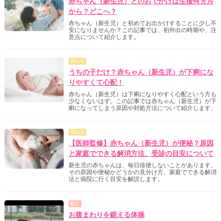
赤ちゃん（新生児）とのおでかけは生後何ヵ月
から？どこへ？
赤ちゃん（新生児）と初めてお出かけすることに少し不
安になりませんか？この記事では、初外出の時期や、注
意点について紹介します。
尋ねる
うちの子だけ？赤ちゃん（新生児）が下痢にな
りやすくて心配！
赤ちゃん（新生児）は下痢になりやすく心配という方も
少なくないはず。この記事では赤ちゃん（新生児）が下
痢になってしまう原因や対処方法について紹介します。
尋ねる
【医師監修】赤ちゃん（新生児）が便秘？原因
と家庭でできる解消方法、受診の目安について
新生児の赤ちゃんは、毎日排便しないことがあります。
その原因や便秘かどうかの見分け方、家庭でできる解消
法と病院に行く目安を解説します。
動く
お腹まわりを鍛える体操