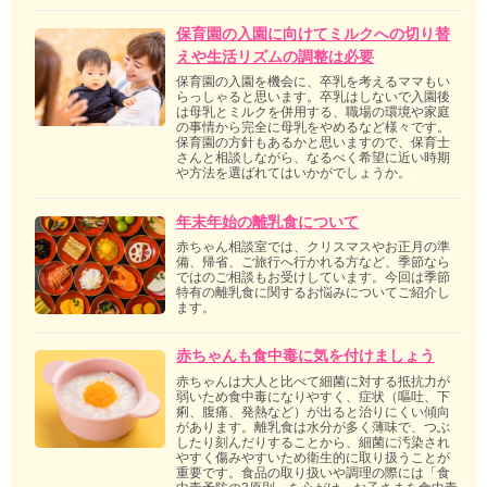
保育園の入園に向けてミルクへの切り替
えや生活リズムの調整は必要
保育園の入園を機会に、卒乳を考えるママもい
らっしゃると思います。卒乳はしないで入園後
は母乳とミルクを併用する、職場の環境や家庭
の事情から完全に母乳をやめるなど様々です。
保育園の方針もあるかと思いますので、保育士
さんと相談しながら、なるべく希望に近い時期
や方法を選ばれてはいかがでしょうか。
年末年始の離乳食について
赤ちゃん相談室では、クリスマスやお正月の準
備、帰省、ご旅行へ行かれる方など、季節なら
ではのご相談もお受けしています。今回は季節
特有の離乳食に関するお悩みについてご紹介し
ます。
赤ちゃんも食中毒に気を付けましょう
赤ちゃんは大人と比べて細菌に対する抵抗力が
弱いため食中毒になりやすく、症状（嘔吐、下
痢、腹痛、発熱など）が出ると治りにくい傾向
があります。離乳食は水分が多く薄味で、つぶ
したり刻んだりすることから、細菌に汚染され
やすく傷みやすいため衛生的に取り扱うことが
重要です。食品の取り扱いや調理の際には「食