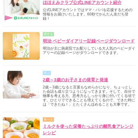
ほほえみクラブ公式LINEアカウント紹介
公式LINEアカウントではママ・パパを応援するための
情報をお届けいたします。60秒でかんたん友だち登
録！
得する
明治 ベビーダイアリー記録ページダウンロード
明治が主に病産院でお配りしている大人気のベビーダイ
アリーの記録ページがダウンロードできます。
学ぶ
2歳～3歳のお子さまの発育と発達
2歳～3歳になると言葉もなめらかになり、ちょっとし
た会話も成り立つようになってきます。そして、自分で
物事を考える力、思考力もしっかり身に付いてくる頃で
す。ひとりでできることも増えてくるので、できた時に
は「できたね！」とたくさんほめることも大事です。
食べる
ミルクを使った栄養たっぷりの離乳食アレンジ
レシピ