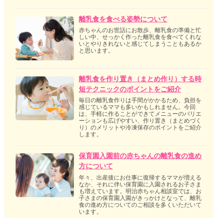
離乳食を食べる姿勢について
赤ちゃんのお世話にお散歩、離乳食の準備と忙
しい中、せっかく作った離乳食を食べてくれな
いとやりきれないと感じてしまうこともあるか
と思います。
離乳食を作り置き（まとめ作り）する時
短テクニックのポイントをご紹介
毎日の離乳食作りは手間がかかるため、負担を
感じているママも多いかもしれません。今回
は、手軽に作ることができてメニューのバリエ
ーションも広げやすい、作り置き（まとめづく
り）のメリットや冷凍保存のポイントをご紹介
します。
保育園入園前の赤ちゃんの離乳食の進め
方について
年々、出産後にお仕事に復帰するママが増える
なか、それに伴い保育園に入園されるお子さま
も増えています。明治赤ちゃん相談室では、お
子さまの保育園入園がきっかけとなって、離乳
食の進め方についてのご相談を多くいただいて
います。