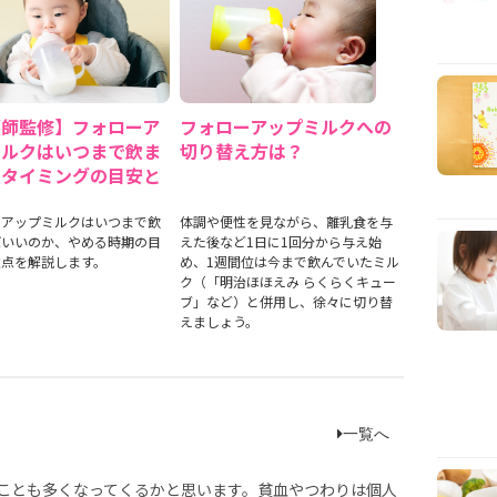
護師監修】フォローア
フォローアップミルクへの
ミルクはいつまで飲ま
切り替え方は？
？タイミングの目安と
点
ーアップミルクはいつまで飲
体調や便性を見ながら、離乳食を与
ばいいのか、やめる時期の目
えた後など1日に1回分から与え始
意点を解説します。
め、1週間位は今まで飲んでいたミル
ク（「明治ほほえみ らくらくキュー
ブ」など）と併用し、徐々に切り替
えましょう。
一覧へ
ことも多くなってくるかと思います。貧血やつわりは個人