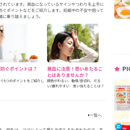
されています。貧血になっているサインやつわりを上手に
防ぐポイントなどをご紹介します。妊娠中の不安や困って
緒に乗り越えましょう。
PI
を防ぐポイントは？
貧血に注意！思いあたるこ
とはありませんか？
ぐ6つのポイントをご紹介し
顔色がわるい、動悸/息切れ、だる
い/疲れやすい 思い当たることは？
一覧へ
す。母乳は、ママによって量も出方もそれぞれなので、不