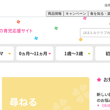
採
商品情報
キャンペーン
食を知る・
マ
0ヵ月～11ヵ月
1歳～3歳
初
お
新しい
尋ねる
のお悩
【医