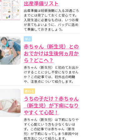
出産準備リスト
出産準備は妊娠後期に入る28週ごろ
までには完了しておくと安心です。
入院生活に必要なものは、いつお産
が来てもよいように、バッグに詰め
て準備しておきましょう。
学ぶ
赤ちゃん（新生児）との
おでかけは生後何ヵ月か
ら？どこへ？
赤ちゃん（新生児）と初めてお出か
けすることに少し不安になりません
か？この記事では、初外出の時期
や、注意点について紹介します。
尋ねる
うちの子だけ？赤ちゃん
（新生児）が下痢になり
やすくて心配！
赤ちゃん（新生児）は下痢になりや
すく心配という方も少なくないは
ず。この記事では赤ちゃん（新生
児）が下痢になってしまう原因や対
処方法について紹介します。