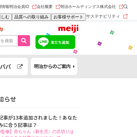
用情報
明治会員ID
会社概要
明治ホールディングス株式会社
サステナビリティ
楽しむ
品質への取り組み
お客様サポート
友だち追加
パパ
明治からのご案内
知らせ
記事が13本追加されました！あなた
みに合う記事は？
師監修】赤ちゃん（新生児）の爪切りは