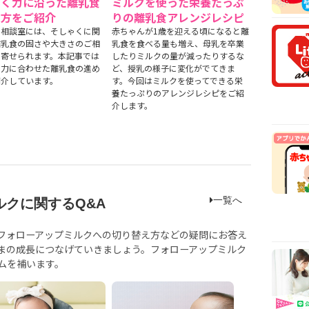
ゃく力に沿った離乳食
ミルクを使った栄養たっぷ
安時
め方をご紹介
りの離乳食アレンジレシピ
【医
ん相談室には、そしゃくに関
赤ちゃんが1歳を迎える頃になると離
乳や
離乳食の固さや大きさのご相
乳食を食べる量も増え、母乳を卒業
【看
く寄せられます。本記事では
したりミルクの量が減ったりするな
く力に合わせた離乳食の進め
ど、授乳の様子に変化がでてきま
から
紹介しています。
す。今回はミルクを使ってできる栄
【看
養たっぷりのアレンジレシピをご紹
まで
介します。
一覧へ
クに関するQ&A
フォローアップミルクへの切り替え方などの疑問にお答え
まの成長につなげていきましょう。フォローアップミルク
ムを補います。