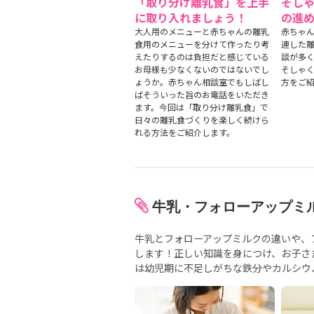
「取り分け離乳食」を上手
そし
に取り入れましょう！
の進
大人用のメニューと赤ちゃんの離乳
赤ちゃ
食用のメニューを分けて作ったり考
連した
えたりするのは負担だと感じている
談が多
お母様も少なくないのではないでし
そしゃ
ょうか。赤ちゃん相談室でもしばし
方をご
ばそういった旨のお電話をいただき
ます。今回は「取り分け離乳食」で
日々の離乳食づくりを楽しく続けら
れる方法をご紹介します。
牛乳・フォローアップミル
牛乳とフォローアップミルクの違いや、
します！正しい知識を身につけ、お子さ
は幼児期に不足しがちな鉄分やカルシウ