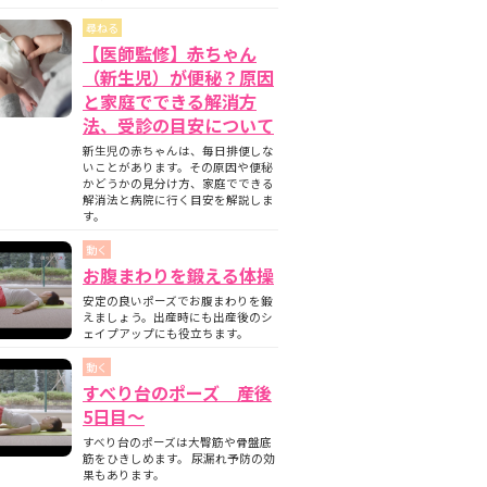
尋ねる
【医師監修】赤ちゃん
（新生児）が便秘？原因
と家庭でできる解消方
法、受診の目安について
新生児の赤ちゃんは、毎日排便しな
いことがあります。その原因や便秘
かどうかの見分け方、家庭でできる
解消法と病院に行く目安を解説しま
す。
動く
お腹まわりを鍛える体操
安定の良いポーズでお腹まわりを鍛
えましょう。出産時にも出産後のシ
ェイプアップにも役立ちます。
動く
すべり台のポーズ 産後
5日目〜
すべり台のポーズは大臀筋や骨盤底
筋をひきしめます。 尿漏れ予防の効
果もあります。