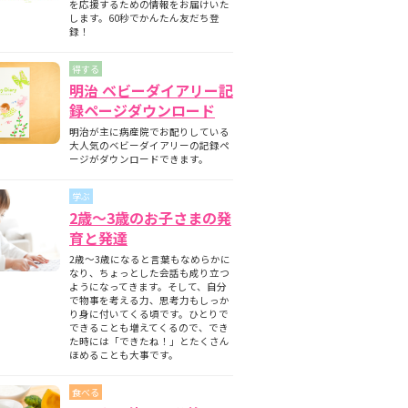
を応援するための情報をお届けいた
します。60秒でかんたん友だち登
録！
得する
明治 ベビーダイアリー記
録ページダウンロード
明治が主に病産院でお配りしている
大人気のベビーダイアリーの記録ペ
ージがダウンロードできます。
学ぶ
2歳～3歳のお子さまの発
育と発達
2歳～3歳になると言葉もなめらかに
なり、ちょっとした会話も成り立つ
ようになってきます。そして、自分
で物事を考える力、思考力もしっか
り身に付いてくる頃です。ひとりで
できることも増えてくるので、でき
た時には「できたね！」とたくさん
ほめることも大事です。
食べる