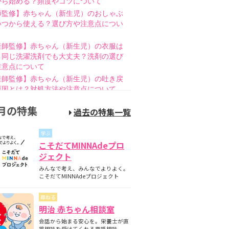
から始める？頻度やコツについて
師監修】赤ちゃん（新生児）のおしゃぶ
いつから使える？選び方や注意点につい
産師監修】赤ちゃん（新生児）の衣服は
と同じ洗濯洗剤でも大丈夫？洗剤の選び
注意点について
産師監修】赤ちゃん（新生児）の吐き戻
原因とは？対処方法や注意点について
師監修】赤ちゃん（新生児）の母乳のあ
月の特集
過去の特集一覧
とは？授乳方法やポイントについて
護師監修】哺乳瓶の消毒はいつまで必
学ぶ
煮沸・電子レンジの違いも紹介
こそだてMINNAdeプロ
師監修】新生児の成長曲線とは？成長曲
ジェクト
下回るときの対策について
みんなで考え、みんなでよりよく。
師監修】赤ちゃん（新生児）が便秘？原
こそだてMINNAdeプロジェクト
家庭でできる解消方法、受診の目安につ
尋ねる
産師監修】離乳食の進め方とは？月齢
明治 赤ちゃん相談室
隔週のスケジュールやNG食材について
会話から始まる安心を。栄養士が直
産師監修】離乳食はいつから始める？目
接相談を受けてくれる電話相談