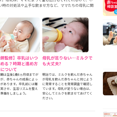
い時の対処法や上手な飲ませ方など、ママたちの母乳に関
産師監修】卒乳はいつ
母乳が足りない…ミルクで
始める？時期と進め方
も大丈夫?
ツについて
期は生後1歳6ヵ月頃までが
明治では、ミルクを飲んだ赤ちゃん
すが、赤ちゃんの成長によっ
が母乳を飲んだ赤ちゃんと同じよう
差があります。卒乳前には離
に発育することを発育調査で確認し
充実させ、生活リズムを整え
ています。母乳が足りない場合は、
の準備をしましょう。
安心してミルクを飲ませてあげてく
ださい。