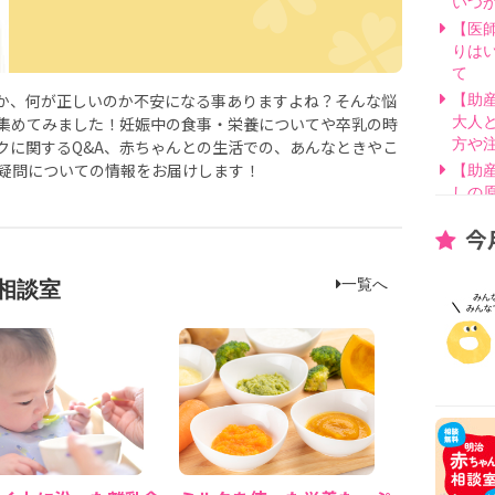
いつ
【医
りは
て
か、何が正しいのか不安になる事ありますよね？そんな悩
【助
集めてみました！妊娠中の食事・栄養についてや卒乳の時
大人
クに関するQ&A、赤ちゃんとの生活での、あんなときやこ
方や
や疑問についての情報をお届けします！
【助
しの
【医
今
げ方
【看
一覧へ
相談室
要？
【医
線を
【医
因と
いて
【助
別・
【助