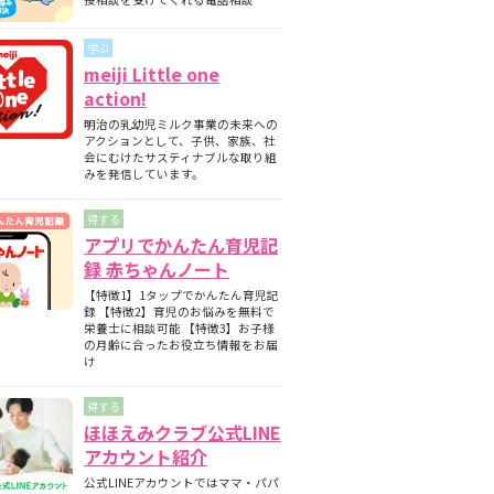
期と月齢別の離乳食の内容について
師監修】フォローアップミルクとは？母
学ぶ
ミルクとの違いについて
meiji Little one
護師監修】フォローアップミルクはいつ
action!
始める？切り替えの目安と必要性を解説
明治の乳幼児ミルク事業の未来への
護師監修】フォローアップミルクはいつ
アクションとして、子供、家族、社
飲ませる？タイミングの目安と注意点
会にむけたサスティナブルな取り組
みを発信しています。
得する
アプリでかんたん育児記
録 赤ちゃんノート
【特徴1】1タップでかんたん育児記
録 【特徴2】育児のお悩みを無料で
栄養士に相談可能 【特徴3】お子様
の月齢に合ったお役立ち情報をお届
け
得する
ほほえみクラブ公式LINE
アカウント紹介
公式LINEアカウントではママ・パパ