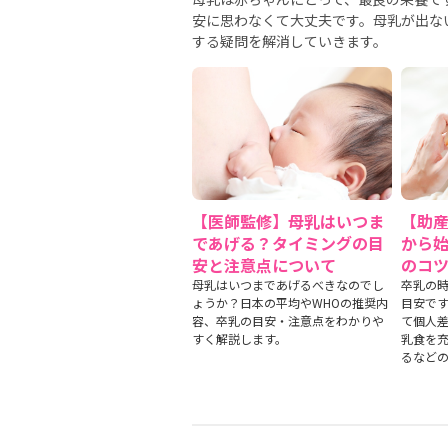
安に思わなくて大丈夫です。母乳が出な
する疑問を解消していきます。
【医師監修】母乳はいつま
【助
であげる？タイミングの目
から
安と注意点について
のコ
母乳はいつまであげるべきなのでし
卒乳の時
ょうか？日本の平均やWHOの推奨内
目安で
容、卒乳の目安・注意点をわかりや
て個人
すく解説します。
乳食を
るなど