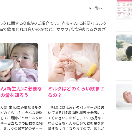
一覧へ
ルクに関するQ＆Aのご紹介です。赤ちゃんに必要なミルク
隔で飲ませれば良いのかなど、ママやパパが感じるさまざ
ん(新生児)に必要な
ミルクはどのくらい飲ませ
クの量を知ろう
るの？
ん(新生児)に必要なミルク
「明治ほほえみ」のパッケージに書
てどのくらい？」そんな疑問
いてある月齢別調乳量表を参考にし
えして、月齢ごとのミルクの
てください。ただし、2〜3ヵ月頃に
安や一日当たりの回数をご紹
なると赤ちゃんが自分で飲む量を調
す。ミルクの過不足のチェッ
整するようになりますので、欲しが