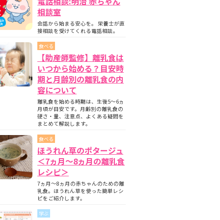
電話相談:明治 赤ちゃん
相談室
会話から始まる安心を。 栄養士が直
接相談を受けてくれる電話相談。
食べる
【助産師監修】離乳食は
いつから始める？目安時
期と月齢別の離乳食の内
容について
離乳食を始める時期は、生後5〜6ヵ
月頃が目安です。月齢別の離乳食の
硬さ・量、注意点、よくある疑問を
まとめて解説します。
食べる
ほうれん草のポタージュ
＜7ヵ月〜8ヵ月の離乳食
レシピ＞
7ヵ月～8ヵ月の赤ちゃんのための離
乳食。ほうれん草を使った簡単レシ
ピをご紹介します。
学ぶ