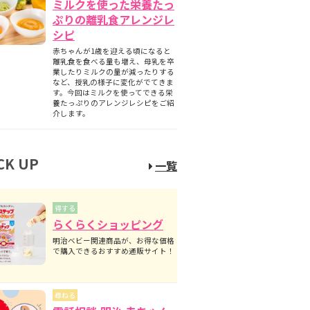
ミルクを使った栄養たっ
ぷりの離乳食アレンジレ
シピ
赤ちゃんが1歳を迎える頃になると
離乳食を食べる量も増え、母乳を卒
業したりミルクの量が減ったりする
など、授乳の様子に変化がでてきま
す。今回はミルクを使ってできる栄
養たっぷりのアレンジレシピをご紹
介します。
CK UP
一覧
得する
らくらくショッピング
明治ベビー関連商品が、お得な価格
で購入できるおすすめ通販サイト！
尋ねる