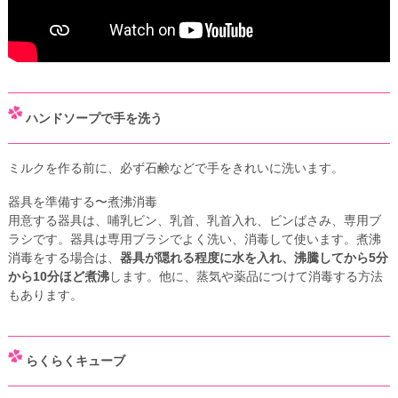
「明治ほほえみ らくらくキューブ」を使って、ミルクを作ってみま
しょう。
ハンドソープで手を洗う
ミルクを作る前に、必ず石鹸などで手をきれいに洗います。
器具を準備する〜煮沸消毒
用意する器具は、哺乳ビン、乳首、乳首入れ、ビンばさみ、専用ブ
ラシです。器具は専用ブラシでよく洗い、消毒して使います。煮沸
消毒をする場合は、
器具が隠れる程度に水を入れ、沸騰してから5分
から10分ほど煮沸
します。他に、蒸気や薬品につけて消毒する方法
もあります。
らくらくキューブ