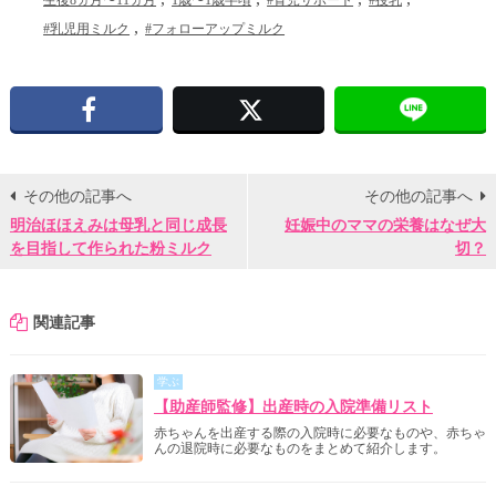
生後8ヵ月〜11ヵ月
1歳〜1歳半頃
#育児サポート
#授乳
#乳児用ミルク
#フォローアップミルク
Facebook
X
その他の記事へ
その他の記事へ
明治ほほえみは母乳と同じ成長
妊娠中のママの栄養はなぜ大
を目指して作られた粉ミルク
切？
関連記事
学ぶ
【助産師監修】出産時の入院準備リスト
赤ちゃんを出産する際の入院時に必要なものや、赤ちゃ
んの退院時に必要なものをまとめて紹介します。