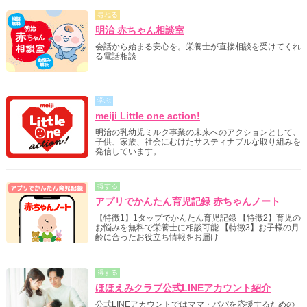
尋ねる
明治 赤ちゃん相談室
会話から始まる安心を。栄養士が直接相談を受けてくれ
る電話相談
学ぶ
meiji Little one action!
明治の乳幼児ミルク事業の未来へのアクションとして、
子供、家族、社会にむけたサスティナブルな取り組みを
発信しています。
得する
アプリでかんたん育児記録 赤ちゃんノート
【特徴1】1タップでかんたん育児記録 【特徴2】育児の
お悩みを無料で栄養士に相談可能 【特徴3】お子様の月
齢に合ったお役立ち情報をお届け
得する
ほほえみクラブ公式LINEアカウント紹介
公式LINEアカウントではママ・パパを応援するための