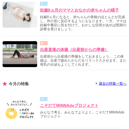
学ぶ
妊娠8ヵ月のママとおなかの赤ちゃんの様子
妊娠8ヵ月になると、赤ちゃんの骨格のほとんどが完成
し、外の音に反応するようにもなります。一方、ママは
妊娠中毒症に気を付けて。おかしな症状があれば医師の
診察を受けましょう。
動く
出産直後の体操（出産前からの準備）
出産前から出産後の準備をしておきましょう。 この体
操は、出産で疲れたからだをリラックスさせます。また
母乳の分泌もよくしてくれます。
今月の特集
過去の特集一覧へ
学ぶ
こそだてMINNAdeプロジェクト
みんなで考え、みんなでよりよく。こそだてMINNAde
プロジェクト