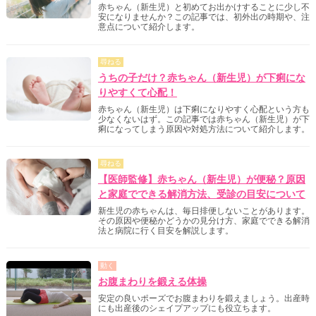
赤ちゃん（新生児）と初めてお出かけすることに少し不
安になりませんか？この記事では、初外出の時期や、注
意点について紹介します。
尋ねる
うちの子だけ？赤ちゃん（新生児）が下痢にな
りやすくて心配！
赤ちゃん（新生児）は下痢になりやすく心配という方も
少なくないはず。この記事では赤ちゃん（新生児）が下
痢になってしまう原因や対処方法について紹介します。
尋ねる
【医師監修】赤ちゃん（新生児）が便秘？原因
と家庭でできる解消方法、受診の目安について
新生児の赤ちゃんは、毎日排便しないことがあります。
その原因や便秘かどうかの見分け方、家庭でできる解消
法と病院に行く目安を解説します。
動く
お腹まわりを鍛える体操
安定の良いポーズでお腹まわりを鍛えましょう。出産時
にも出産後のシェイプアップにも役立ちます。