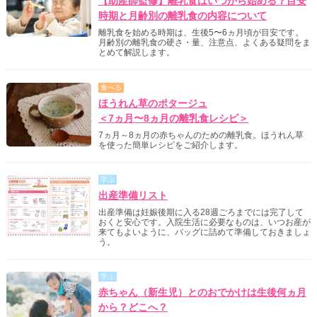
【助産師監修】離乳食はいつから始める？目安
時期と月齢別の離乳食の内容について
離乳食を始める時期は、生後5〜6ヵ月頃が目安です。
月齢別の離乳食の硬さ・量、注意点、よくある疑問をま
とめて解説します。
食べる
ほうれん草のポタージュ
＜7ヵ月〜8ヵ月の離乳食レシピ＞
7ヵ月～8ヵ月の赤ちゃんのための離乳食。ほうれん草
を使った簡単レシピをご紹介します。
学ぶ
出産準備リスト
出産準備は妊娠後期に入る28週ごろまでには完了して
おくと安心です。入院生活に必要なものは、いつお産が
来てもよいように、バッグに詰めて準備しておきましょ
う。
学ぶ
赤ちゃん（新生児）とのおでかけは生後何ヵ月
から？どこへ？