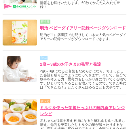
情報をお届けいたします。60秒でかんたん友だち登
録！
得する
明治 ベビーダイアリー記録ページダウンロード
明治が主に病産院でお配りしている大人気のベビーダイ
アリーの記録ページがダウンロードできます。
学ぶ
2歳～3歳のお子さまの発育と発達
2歳～3歳になると言葉もなめらかになり、ちょっとし
た会話も成り立つようになってきます。そして、自分で
物事を考える力、思考力もしっかり身に付いてくる頃で
す。ひとりでできることも増えてくるので、できた時に
は「できたね！」とたくさんほめることも大事です。
食べる
ミルクを使った栄養たっぷりの離乳食アレンジ
レシピ
赤ちゃんが1歳を迎える頃になると離乳食を食べる量も
増え、母乳を卒業したりミルクの量が減ったりするな
ど、授乳の様子に変化がでてきます。今回はミルクを使