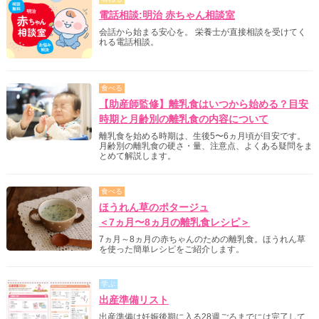
電話相談:明治 赤ちゃん相談室
会話から始まる安心を。 栄養士が直接相談を受けてく
れる電話相談。
食べる
【助産師監修】離乳食はいつから始める？目安
時期と月齢別の離乳食の内容について
離乳食を始める時期は、生後5〜6ヵ月頃が目安です。
月齢別の離乳食の硬さ・量、注意点、よくある疑問をま
とめて解説します。
食べる
ほうれん草のポタージュ
＜7ヵ月〜8ヵ月の離乳食レシピ＞
7ヵ月～8ヵ月の赤ちゃんのための離乳食。ほうれん草
を使った簡単レシピをご紹介します。
学ぶ
出産準備リスト
出産準備は妊娠後期に入る28週ごろまでには完了して