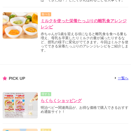
食べる
ミルクを使った栄養たっぷりの離乳食アレンジ
レシピ
赤ちゃんが1歳を迎える頃になると離乳食を食べる量も
増え、母乳を卒業したりミルクの量が減ったりするな
ど、授乳の様子に変化がでてきます。今回はミルクを使
ってできる栄養たっぷりのアレンジレシピをご紹介しま
す。
PICK UP
一覧へ
得する
らくらくショッピング
明治ベビー関連商品が、お得な価格で購入できるおすす
め通販サイト！
尋ねる