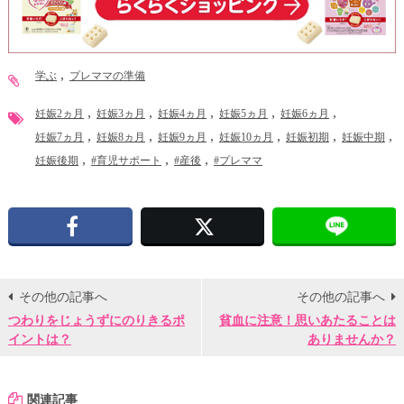
学ぶ
プレママの準備
妊娠2ヵ月
妊娠3ヵ月
妊娠4ヵ月
妊娠5ヵ月
妊娠6ヵ月
妊娠7ヵ月
妊娠8ヵ月
妊娠9ヵ月
妊娠10ヵ月
妊娠初期
妊娠中期
妊娠後期
#育児サポート
#産後
#プレママ
Facebook
X
その他の記事へ
その他の記事へ
つわりをじょうずにのりきるポ
貧血に注意！思いあたることは
イントは？
ありませんか？
関連記事