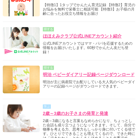
【特徴1】1タップでかんたん育児記録 【特徴2】育児の
お悩みを無料で栄養士に相談可能 【特徴3】お子様の月
齢に合ったお役立ち情報をお届け
得する
ほほえみクラブ公式LINEアカウント紹介
公式LINEアカウントではママ・パパを応援するための
情報をお届けいたします。60秒でかんたん友だち登
録！
得する
明治 ベビーダイアリー記録ページダウンロード
明治が主に病産院でお配りしている大人気のベビーダイ
アリーの記録ページがダウンロードできます。
学ぶ
2歳～3歳のお子さまの発育と発達
2歳～3歳になると言葉もなめらかになり、ちょっとし
た会話も成り立つようになってきます。そして、自分で
物事を考える力、思考力もしっかり身に付いてくる頃で
す。ひとりでできることも増えてくるので、できた時に
は「できたね！」とたくさんほめることも大事です。