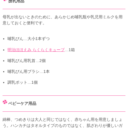
授乳用品
母乳が出ないときのために、あらかじめ哺乳瓶や乳児用ミルクを用
意しておくと便利です。
哺乳びん…大小1本ずつ
明治ほほえみ らくらくキューブ
…1箱
哺乳びん用乳首…2個
哺乳びん用ブラシ…1本
調乳ポット…1個
ベビーケア用品
綿棒、つめきりは大人と同じではなく、赤ちゃん用を用意しましょ
う。ハンカチはタオルタイプのものではなく、肌ざわりが優しいガ