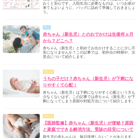
おくと安心です。入院生活に必要なものは、いつお産が
来てもよいように、バッグに詰めて準備しておきましょ
う。
学ぶ
赤ちゃん（新生児）とのおでかけは生後何ヵ月
から？どこへ？
赤ちゃん（新生児）と初めてお出かけすることに少し不
安になりませんか？この記事では、初外出の時期や、注
意点について紹介します。
尋ねる
うちの子だけ？赤ちゃん（新生児）が下痢にな
りやすくて心配！
赤ちゃん（新生児）は下痢になりやすく心配という方も
少なくないはず。この記事では赤ちゃん（新生児）が下
痢になってしまう原因や対処方法について紹介します。
尋ねる
【医師監修】赤ちゃん（新生児）が便秘？原因
と家庭でできる解消方法、受診の目安について
新生児の赤ちゃんは、毎日排便しないことがあります。