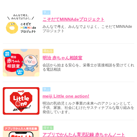
学ぶ
こそだてMINNAdeプロジェクト
みんなで考え、みんなでよりよく。こそだてMINNAde
プロジェクト
尋ねる
明治 赤ちゃん相談室
会話から始まる安心を。栄養士が直接相談を受けてくれ
る電話相談
学ぶ
meiji Little one action!
明治の乳幼児ミルク事業の未来へのアクションとして、
子供、家族、社会にむけたサスティナブルな取り組みを
発信しています。
得する
アプリでかんたん育児記録 赤ちゃんノート