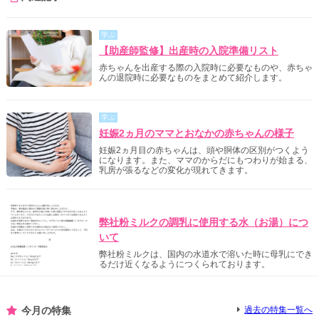
学ぶ
【助産師監修】出産時の入院準備リスト
赤ちゃんを出産する際の入院時に必要なものや、赤ちゃ
んの退院時に必要なものをまとめて紹介します。
学ぶ
妊娠2ヵ月のママとおなかの赤ちゃんの様子
妊娠2ヵ月目の赤ちゃんは、頭や胴体の区別がつくよう
になります。また、ママのからだにもつわりが始まる、
乳房が張るなどの変化が現れてきます。
明治からのご案内
弊社粉ミルクの調乳に使用する水（お湯）につ
いて
弊社粉ミルクは、国内の水道水で溶いた時に母乳にでき
るだけ近くなるようにつくられております。
今月の特集
過去の特集一覧へ