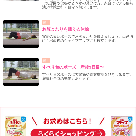
その原因や便秘かどうかの見分け方、家庭でできる解消
法と病院に行く目安を解説します。
動く
お腹まわりを鍛える体操
安定の良いポーズでお腹まわりを鍛えましょう。出産時
にも出産後のシェイプアップにも役立ちます。
動く
すべり台のポーズ 産後5日目〜
すべり台のポーズは大臀筋や骨盤底筋をひきしめます。
尿漏れ予防の効果もあります。