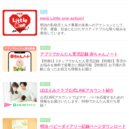
学ぶ
meiji Little one action!
明治の乳幼児ミルク事業の未来へのアクションとして、
子供、家族、社会にむけたサスティナブルな取り組みを
発信しています。
得する
アプリでかんたん育児記録 赤ちゃんノート
【特徴1】1タップでかんたん育児記録 【特徴2】育児の
お悩みを無料で栄養士に相談可能 【特徴3】お子様の月
齢に合ったお役立ち情報をお届け
得する
ほほえみクラブ公式LINEアカウント紹介
公式LINEアカウントではママ・パパを応援するための
情報をお届けいたします。60秒でかんたん友だち登
録！
得する
明治 ベビーダイアリー記録ページダウンロード