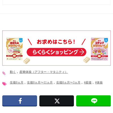
動く
産褥体操（アフター・マタニティ）
生後0ヵ月
生後0ヵ月〜11ヵ月
生後0ヵ月〜3ヵ月
#産後
#体操
Facebook
X