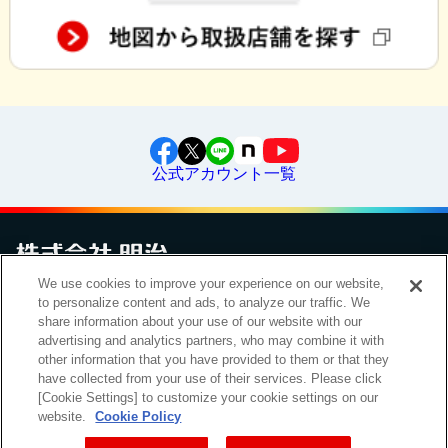
公式アカウント一覧
We use cookies to improve your experience on our website,
to personalize content and ads, to analyze our traffic. We
お問い合わせ
サイトマップ
個人情報保護について
電子公告
アクセシビリティへの対応方針
ご利用規約
明治グループのDX
share information about your use of our website with our
Cookie Settings
advertising and analytics partners, who may combine it with
other information that you have provided to them or that they
have collected from your use of their services. Please click
[Cookie Settings] to customize your cookie settings on our
（
｜
）
明治ホールディングス株式会社
EN
簡体
website.
Cookie Policy
Meiji Seika ファルマ株式会社