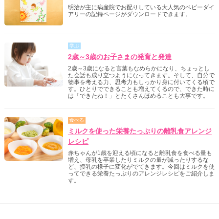
明治が主に病産院でお配りしている大人気のベビーダイ
アリーの記録ページがダウンロードできます。
学ぶ
2歳～3歳のお子さまの発育と発達
2歳～3歳になると言葉もなめらかになり、ちょっとし
た会話も成り立つようになってきます。そして、自分で
物事を考える力、思考力もしっかり身に付いてくる頃で
す。ひとりでできることも増えてくるので、できた時に
は「できたね！」とたくさんほめることも大事です。
食べる
ミルクを使った栄養たっぷりの離乳食アレンジ
レシピ
赤ちゃんが1歳を迎える頃になると離乳食を食べる量も
増え、母乳を卒業したりミルクの量が減ったりするな
ど、授乳の様子に変化がでてきます。今回はミルクを使
ってできる栄養たっぷりのアレンジレシピをご紹介しま
す。