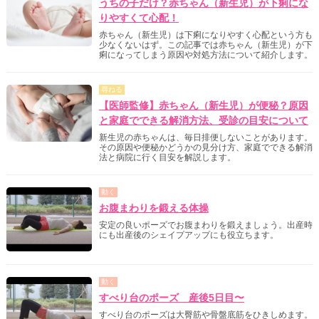
うちの子だけ？赤ちゃん（新生児）が下痢にな
りやすくて心配！
赤ちゃん（新生児）は下痢になりやすく心配という方も
少なくないはず。この記事では赤ちゃん（新生児）が下
痢になってしまう原因や対処方法について紹介します。
尋ねる
【医師監修】赤ちゃん（新生児）が便秘？原因
と家庭でできる解消方法、受診の目安について
新生児の赤ちゃんは、毎日排便しないことがあります。
その原因や便秘かどうかの見分け方、家庭でできる解消
法と病院に行く目安を解説します。
動く
お腹まわりを鍛える体操
安定の良いポーズでお腹まわりを鍛えましょう。出産時
にも出産後のシェイプアップにも役立ちます。
動く
すべり台のポーズ 産後5日目〜
すべり台のポーズは大臀筋や骨盤底筋をひきしめます。