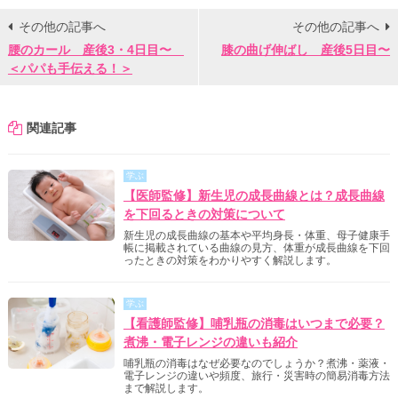
その他の記事へ
その他の記事へ
腰のカール 産後3・4日目〜
膝の曲げ伸ばし 産後5日目〜
＜パパも手伝える！＞
関連記事
学ぶ
【医師監修】新生児の成長曲線とは？成長曲線
を下回るときの対策について
新生児の成長曲線の基本や平均身長・体重、母子健康手
帳に掲載されている曲線の見方、体重が成長曲線を下回
ったときの対策をわかりやすく解説します。
学ぶ
【看護師監修】哺乳瓶の消毒はいつまで必要？
煮沸・電子レンジの違いも紹介
哺乳瓶の消毒はなぜ必要なのでしょうか？煮沸・薬液・
電子レンジの違いや頻度、旅行・災害時の簡易消毒方法
まで解説します。