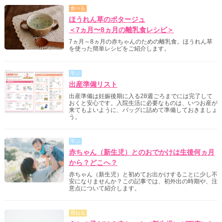
食べる
ほうれん草のポタージュ
＜7ヵ月〜8ヵ月の離乳食レシピ＞
7ヵ月～8ヵ月の赤ちゃんのための離乳食。ほうれん草
を使った簡単レシピをご紹介します。
学ぶ
出産準備リスト
出産準備は妊娠後期に入る28週ごろまでには完了して
おくと安心です。入院生活に必要なものは、いつお産が
来てもよいように、バッグに詰めて準備しておきましょ
う。
学ぶ
赤ちゃん（新生児）とのおでかけは生後何ヵ月
から？どこへ？
赤ちゃん（新生児）と初めてお出かけすることに少し不
安になりませんか？この記事では、初外出の時期や、注
意点について紹介します。
尋ねる