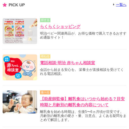
PICK UP
一覧へ
得する
らくらくショッピング
明治ベビー関連商品が、お得な価格で購入できるおすす
め通販サイト！
尋ねる
電話相談:明治 赤ちゃん相談室
会話から始まる安心を。 栄養士が直接相談を受けてく
れる電話相談。
食べる
【助産師監修】離乳食はいつから始める？目安
時期と月齢別の離乳食の内容について
離乳食を始める時期は、生後5〜6ヵ月頃が目安です。
月齢別の離乳食の硬さ・量、注意点、よくある疑問をま
とめて解説します。