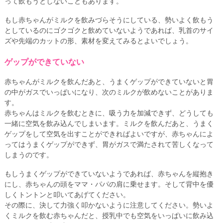
って飲もうとしないこともあります。
もし赤ちゃんがミルクを飲みづらそうにしている、勢いよく飲もう
としているのにゴクゴクと飲めていないようであれば、乳首のサイ
ズや先端のカットの形、素材を変えてみるとよいでしょう。
ゲップができていない
赤ちゃんがミルクを飲んだあと、うまくゲップができていないと胃
の中がガスでいっぱいになり、次のミルクが飲めないことがありま
す。
赤ちゃんはミルクを飲むときに、吸う力を加減できず、どうしても
一緒に空気を飲み込んでしまいます。ミルクを飲んだあと、うまく
ゲップをして空気を出すことができればよいですが、赤ちゃんによ
ってはうまくゲップができず、胃がガスで満たされて苦しくなって
しまうのです。
もしうまくゲップができていないようであれば、赤ちゃんを縦抱き
にし、赤ちゃんの頭をママ・パパの肩に乗せます。そして背中を優
しくトントンと叩いてあげてください。
その際に、決して力強く叩かないように注意してください。勢いよ
くミルクを飲む赤ちゃんだと、授乳中でも空気をいっぱいに飲み込