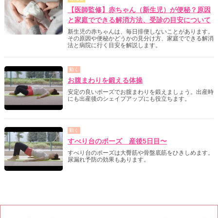
【医師監修】赤ちゃん（新生児）が便秘？原因
と家庭でできる解消方法、受診の目安について
新生児の赤ちゃんは、毎日排便しないことがあります。
その原因や便秘かどうかの見分け方、家庭でできる解消
法と病院に行く目安を解説します。
動く
お腹まわりを鍛える体操
安定の良いポーズでお腹まわりを鍛えましょう。出産時
にも出産後のシェイプアップにも役立ちます。
動く
すべり台のポーズ 産後5日目〜
すべり台のポーズは大臀筋や骨盤底筋をひきしめます。
尿漏れ予防の効果もあります。