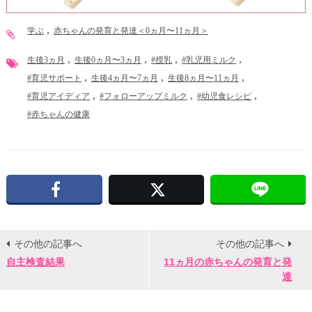
学ぶ
赤ちゃんの発育と発達＜0ヵ月〜11ヵ月＞
生後3ヵ月
生後0ヵ月〜3ヵ月
#授乳
#乳児用ミルク
#育児サポート
生後4ヵ月〜7ヵ月
生後8ヵ月〜11ヵ月
#育児アイディア
#フォローアップミルク
#幼児食レシピ
#赤ちゃんの健康
Facebook
X
その他の記事へ
その他の記事へ
自主検査結果
11ヵ月の赤ちゃんの発育と発
達