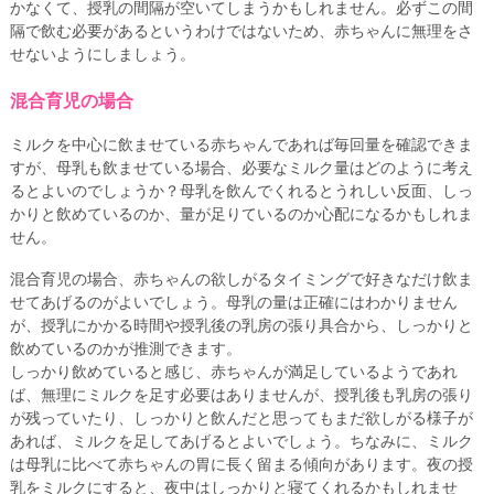
かなくて、授乳の間隔が空いてしまうかもしれません。必ずこの間
隔で飲む必要があるというわけではないため、赤ちゃんに無理をさ
せないようにしましょう。
混合育児の場合
ミルクを中心に飲ませている赤ちゃんであれば毎回量を確認できま
すが、母乳も飲ませている場合、必要なミルク量はどのように考え
るとよいのでしょうか？母乳を飲んでくれるとうれしい反面、しっ
かりと飲めているのか、量が足りているのか心配になるかもしれま
せん。
混合育児の場合、赤ちゃんの欲しがるタイミングで好きなだけ飲ま
せてあげるのがよいでしょう。母乳の量は正確にはわかりません
が、授乳にかかる時間や授乳後の乳房の張り具合から、しっかりと
飲めているのかが推測できます。
しっかり飲めていると感じ、赤ちゃんが満足しているようであれ
ば、無理にミルクを足す必要はありませんが、授乳後も乳房の張り
が残っていたり、しっかりと飲んだと思ってもまだ欲しがる様子が
あれば、ミルクを足してあげるとよいでしょう。ちなみに、ミルク
は母乳に比べて赤ちゃんの胃に長く留まる傾向があります。夜の授
乳をミルクにすると、夜中はしっかりと寝てくれるかもしれませ