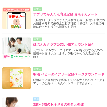
得する
アプリでかんたん育児記録 赤ちゃんノート
【特徴1】1タップでかんたん育児記録 【特徴2】育児の
お悩みを無料で栄養士に相談可能 【特徴3】お子様の月
齢に合ったお役立ち情報をお届け
得する
ほほえみクラブ公式LINEアカウント紹介
公式LINEアカウントではママ・パパを応援するための
情報をお届けいたします。60秒でかんたん友だち登
録！
得する
明治 ベビーダイアリー記録ページダウンロード
明治が主に病産院でお配りしている大人気のベビーダイ
アリーの記録ページがダウンロードできます。
学ぶ
2歳～3歳のお子さまの発育と発達