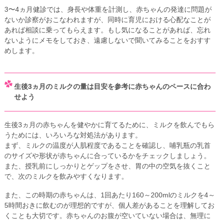
3〜4ヵ月健診では、身長や体重を計測し、赤ちゃんの発達に問題が
ないか診察がおこなわれますが、同時に育児における心配なことが
あれば相談に乗ってもらえます。もし気になることがあれば、忘れ
ないようにメモをしておき、遠慮しないで聞いてみることをおすす
めします。
生後3ヵ月のミルクの量は目安を参考に赤ちゃんのペースに合わ
せよう
生後3ヵ月の赤ちゃんを健やかに育てるために、ミルクを飲んでもら
うためには、いろいろな対処法があります。
まず、ミルクの温度が人肌程度であることを確認し、哺乳瓶の乳首
のサイズや形状が赤ちゃんに合っているかをチェックしましょう。
また、授乳前にしっかりとゲップをさせ、胃の中の空気を抜くこと
で、次のミルクを飲みやすくなります。
また、この時期の赤ちゃんは、1回あたり160～200mlのミルクを4～
5時間おきに飲むのが理想的ですが、個人差があることを理解してお
くことも大切です。赤ちゃんのお腹が空いていない場合は、無理に