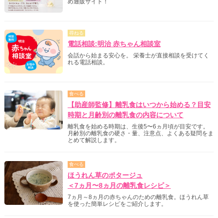
め通販サイト！
尋ねる
電話相談:明治 赤ちゃん相談室
会話から始まる安心を。 栄養士が直接相談を受けてく
れる電話相談。
食べる
【助産師監修】離乳食はいつから始める？目安
時期と月齢別の離乳食の内容について
離乳食を始める時期は、生後5〜6ヵ月頃が目安です。
月齢別の離乳食の硬さ・量、注意点、よくある疑問をま
とめて解説します。
食べる
ほうれん草のポタージュ
＜7ヵ月〜8ヵ月の離乳食レシピ＞
7ヵ月～8ヵ月の赤ちゃんのための離乳食。ほうれん草
を使った簡単レシピをご紹介します。