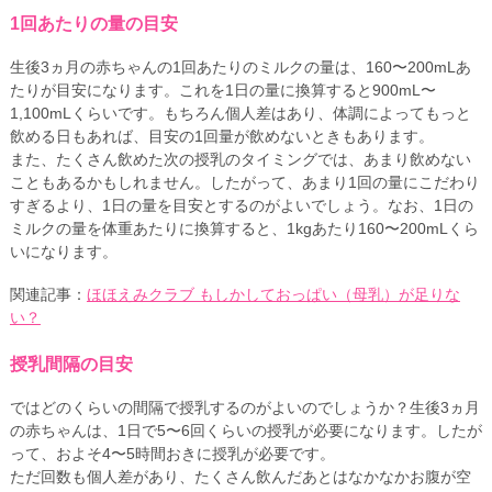
1回あたりの量の目安
生後3ヵ月の赤ちゃんの1回あたりのミルクの量は、160〜200mLあ
たりが目安になります。これを1日の量に換算すると900mL〜
1,100mLくらいです。もちろん個人差はあり、体調によってもっと
飲める日もあれば、目安の1回量が飲めないときもあります。
また、たくさん飲めた次の授乳のタイミングでは、あまり飲めない
こともあるかもしれません。したがって、あまり1回の量にこだわり
すぎるより、1日の量を目安とするのがよいでしょう。なお、1日の
ミルクの量を体重あたりに換算すると、1kgあたり160〜200mLくら
いになります。
関連記事：
ほほえみクラブ もしかしておっぱい（母乳）が足りな
い？
授乳間隔の目安
ではどのくらいの間隔で授乳するのがよいのでしょうか？生後3ヵ月
の赤ちゃんは、1日で5〜6回くらいの授乳が必要になります。したが
って、およそ4〜5時間おきに授乳が必要です。
ただ回数も個人差があり、たくさん飲んだあとはなかなかお腹が空