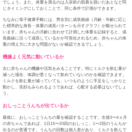
でしょう。また、体重を測るのは入浴前の肌着を脱いだあとなど同
じタイミングにしておくことで、同じ条件で計測ができます。
ちなみに母子健康手帳には、男女別に成長曲線（月齢・年齢に応じ
た標準的な身長・体重の成長パターンを示すグラフ）が載せられて
います。赤ちゃんの月齢に合わせて計測した体重を記録すると、成
長曲線に沿って成長しているかが可視化されるため、赤ちゃんの体
重の増え方に大きな問題がないか確認できるでしょう。
機嫌よく元気に動いているか
次に赤ちゃんの機嫌や活気をみることです。特にミルクを飲む量が
減った場合、体調が悪くなって飲めていないのかを確認できます。
ミルクを飲む量が減っていても、いつものように手足をしっかりと
動かし、笑顔もみられるようであれば、心配する必要はないでしょ
う。
おしっことうんちが出ているか
最後に、おしっことうんちの量を確認することです。生後3〜4ヵ月
の赤ちゃんであれば、1日15〜20回のおしっこ、1〜2回のうんちが
出るのが普通です。うんちの回数は個人差があり、ミルクを飲んで