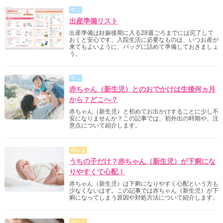
学ぶ
出産準備リスト
出産準備は妊娠後期に入る28週ごろまでには完了して
おくと安心です。入院生活に必要なものは、いつお産が
来てもよいように、バッグに詰めて準備しておきましょ
う。
学ぶ
赤ちゃん（新生児）とのおでかけは生後何ヵ月
から？どこへ？
赤ちゃん（新生児）と初めてお出かけすることに少し不
安になりませんか？この記事では、初外出の時期や、注
意点について紹介します。
尋ねる
うちの子だけ？赤ちゃん（新生児）が下痢にな
りやすくて心配！
赤ちゃん（新生児）は下痢になりやすく心配という方も
少なくないはず。この記事では赤ちゃん（新生児）が下
痢になってしまう原因や対処方法について紹介します。
尋ねる