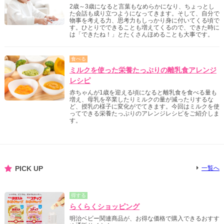
2歳～3歳になると言葉もなめらかになり、ちょっとし
た会話も成り立つようになってきます。そして、自分で
物事を考える力、思考力もしっかり身に付いてくる頃で
す。ひとりでできることも増えてくるので、できた時に
は「できたね！」とたくさんほめることも大事です。
食べる
ミルクを使った栄養たっぷりの離乳食アレンジ
レシピ
赤ちゃんが1歳を迎える頃になると離乳食を食べる量も
増え、母乳を卒業したりミルクの量が減ったりするな
ど、授乳の様子に変化がでてきます。今回はミルクを使
ってできる栄養たっぷりのアレンジレシピをご紹介しま
す。
PICK UP
一覧へ
得する
らくらくショッピング
明治ベビー関連商品が、お得な価格で購入できるおすす