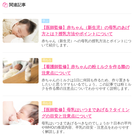
関連記事
学ぶ
【医師監修】赤ちゃん（新生児）の母乳のあげ
方とは？授乳方法やポイントについて
赤ちゃん（新生児）への母乳の授乳方法とポイントにつ
いて紹介します。
尋ねる
【看護師監修】赤ちゃんの粉ミルクを作る際の
注意点について
赤ちゃんのミルクは1日に何回も作るため、作り置きを
したいと思うママもいるでしょう。この記事では粉ミル
クを作る際の注意点についてわかりやすく説明します。
尋ねる
【医師監修】母乳はいつまであげる？タイミン
グの目安と注意点について
母乳はいつまであげるべきなのでしょうか？日本の平均
やWHOの推奨内容、卒乳の目安・注意点をわかりやす
く解説します。