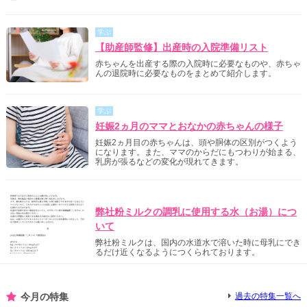
学ぶ
【助産師監修】出産時の入院準備リスト
赤ちゃんを出産する際の入院時に必要なものや、赤ちゃ
んの退院時に必要なものをまとめて紹介します。
学ぶ
妊娠2ヵ月のママとおなかの赤ちゃんの様子
妊娠2ヵ月目の赤ちゃんは、頭や胴体の区別がつくよう
になります。また、ママのからだにもつわりが始まる、
乳房が張るなどの変化が現れてきます。
明治からのご案内
弊社粉ミルクの調乳に使用する水（お湯）につ
いて
弊社粉ミルクは、国内の水道水で溶いた時に母乳にでき
るだけ近くなるようにつくられております。
今月の特集
過去の特集一覧へ