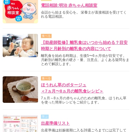
電話相談:明治 赤ちゃん相談室
会話から始まる安心を。 栄養士が直接相談を受けてく
れる電話相談。
食べる
【助産師監修】離乳食はいつから始める？目安
時期と月齢別の離乳食の内容について
離乳食を始める時期は、生後5〜6ヵ月頃が目安です。
月齢別の離乳食の硬さ・量、注意点、よくある疑問をま
とめて解説します。
食べる
ほうれん草のポタージュ
＜7ヵ月〜8ヵ月の離乳食レシピ＞
7ヵ月～8ヵ月の赤ちゃんのための離乳食。ほうれん草
を使った簡単レシピをご紹介します。
学ぶ
出産準備リスト
出産準備は妊娠後期に入る28週ごろまでには完了して