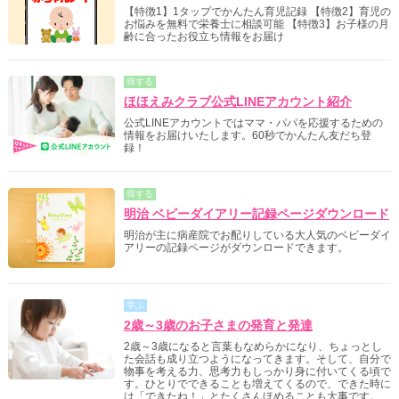
【特徴1】1タップでかんたん育児記録 【特徴2】育児の
お悩みを無料で栄養士に相談可能 【特徴3】お子様の月
齢に合ったお役立ち情報をお届け
得する
ほほえみクラブ公式LINEアカウント紹介
公式LINEアカウントではママ・パパを応援するための
情報をお届けいたします。60秒でかんたん友だち登
録！
得する
明治 ベビーダイアリー記録ページダウンロード
明治が主に病産院でお配りしている大人気のベビーダイ
アリーの記録ページがダウンロードできます。
学ぶ
2歳～3歳のお子さまの発育と発達
2歳～3歳になると言葉もなめらかになり、ちょっとし
た会話も成り立つようになってきます。そして、自分で
物事を考える力、思考力もしっかり身に付いてくる頃で
す。ひとりでできることも増えてくるので、できた時に
は「できたね！」とたくさんほめることも大事です。