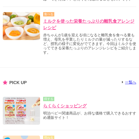
食べる
ミルクを使った栄養たっぷりの離乳食アレンジ
レシピ
赤ちゃんが1歳を迎える頃になると離乳食を食べる量も
増え、母乳を卒業したりミルクの量が減ったりするな
ど、授乳の様子に変化がでてきます。今回はミルクを使
ってできる栄養たっぷりのアレンジレシピをご紹介しま
す。
PICK UP
一覧へ
得する
らくらくショッピング
明治ベビー関連商品が、お得な価格で購入できるおすす
め通販サイト！
尋ねる