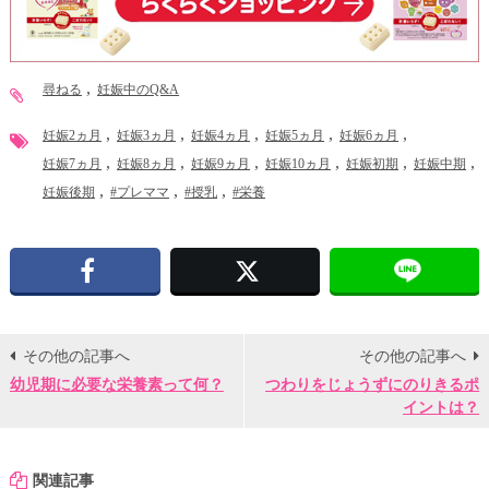
尋ねる
妊娠中のQ&A
妊娠2ヵ月
妊娠3ヵ月
妊娠4ヵ月
妊娠5ヵ月
妊娠6ヵ月
妊娠7ヵ月
妊娠8ヵ月
妊娠9ヵ月
妊娠10ヵ月
妊娠初期
妊娠中期
妊娠後期
#プレママ
#授乳
#栄養
Facebook
X
その他の記事へ
その他の記事へ
幼児期に必要な栄養素って何？
つわりをじょうずにのりきるポ
イントは？
関連記事