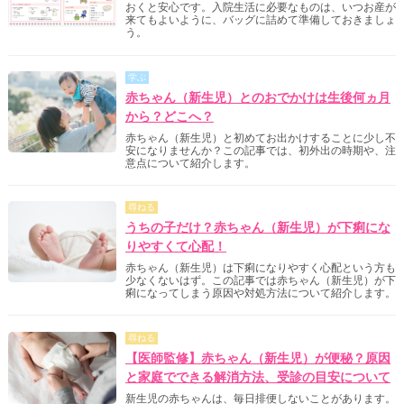
おくと安心です。入院生活に必要なものは、いつお産が
来てもよいように、バッグに詰めて準備しておきましょ
う。
学ぶ
赤ちゃん（新生児）とのおでかけは生後何ヵ月
から？どこへ？
赤ちゃん（新生児）と初めてお出かけすることに少し不
安になりませんか？この記事では、初外出の時期や、注
意点について紹介します。
尋ねる
うちの子だけ？赤ちゃん（新生児）が下痢にな
りやすくて心配！
赤ちゃん（新生児）は下痢になりやすく心配という方も
少なくないはず。この記事では赤ちゃん（新生児）が下
痢になってしまう原因や対処方法について紹介します。
尋ねる
【医師監修】赤ちゃん（新生児）が便秘？原因
と家庭でできる解消方法、受診の目安について
新生児の赤ちゃんは、毎日排便しないことがあります。