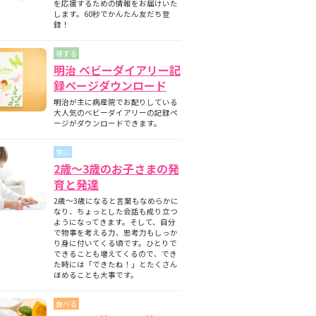
を応援するための情報をお届けいた
します。60秒でかんたん友だち登
録！
得する
明治 ベビーダイアリー記
録ページダウンロード
明治が主に病産院でお配りしている
大人気のベビーダイアリーの記録ペ
ージがダウンロードできます。
学ぶ
2歳～3歳のお子さまの発
育と発達
2歳～3歳になると言葉もなめらかに
なり、ちょっとした会話も成り立つ
ようになってきます。そして、自分
で物事を考える力、思考力もしっか
り身に付いてくる頃です。ひとりで
できることも増えてくるので、でき
た時には「できたね！」とたくさん
ほめることも大事です。
食べる