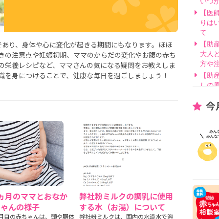
いつ
【医
りは
て
であり、身体や心に変化が起きる期間にもなります。ほほ
【助
きの注意点や妊娠初期、ママのからだの変化やお腹の赤ち
大人
の栄養レシピなど、ママさんの気になる疑問をお教えしま
方や
識を身につけることで、健康な毎日を過ごしましょう！
【助
しの
【医
今
げ方
【看
要？
【医
線を
【医
因と
いて
【助
ヵ月のママとおなか
弊社粉ミルクの調乳に使用
別・
ちゃんの様子
する水（お湯）について
【助
月目の赤ちゃんは、頭や胴体
弊社粉ミルクは、国内の水道水で溶