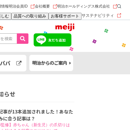
用情報
明治会員ID
会社概要
明治ホールディングス株式会社
サステナビリティ
楽しむ
品質への取り組み
お客様サポート
友だち追加
パパ
明治からのご案内
知らせ
記事が13本追加されました！あなた
みに合う記事は？
師監修】赤ちゃん（新生児）の爪切りは