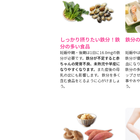
しっかり摂りたい鉄分！鉄
鉄分
分の多い食品
妊娠中期・後期は1日に16.0mgの鉄
妊娠中
分が必要です。
鉄分が不足すると赤
鉄分が
ちゃんの発育不良、未熟児や早産に
血にな
なりやすくなります。
また産後の母
鉄分の
乳の出にも影響します。 鉄分を多く
ップさ
含む食品をとるように心がけましょ
事やお
う。
う。