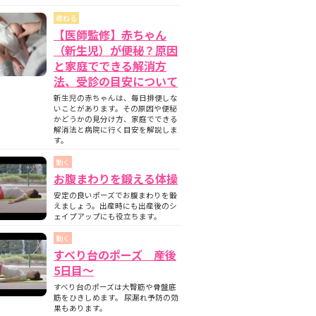
尋ねる
【医師監修】赤ちゃん
（新生児）が便秘？原因
と家庭でできる解消方
法、受診の目安について
新生児の赤ちゃんは、毎日排便しな
いことがあります。その原因や便秘
かどうかの見分け方、家庭でできる
解消法と病院に行く目安を解説しま
す。
動く
お腹まわりを鍛える体操
安定の良いポーズでお腹まわりを鍛
えましょう。出産時にも出産後のシ
ェイプアップにも役立ちます。
動く
すべり台のポーズ 産後
5日目〜
すべり台のポーズは大臀筋や骨盤底
筋をひきしめます。 尿漏れ予防の効
果もあります。