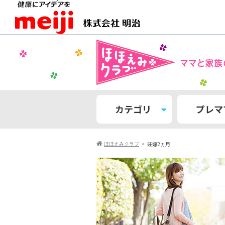
カテゴリ
プレマ
妊娠2ヵ月
ほほえみクラブ