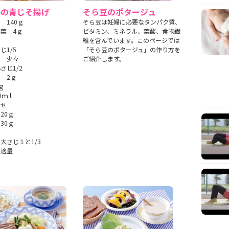
ーの青じそ揚げ
そら豆のポタージュ
 140ｇ
そら豆は妊婦に必要なタンパク質、
葉 4ｇ
ビタミン、ミネラル、葉酸、食物繊
維を含んでいます。このページでは
じ1/5
「そら豆のポタージュ」の作り方を
う 少々
ご紹介します。
さじ1/2
 2ｇ
ｇ
0ｍｌ
わせ
20ｇ
30ｇ
大さじ１と1/3
 適量