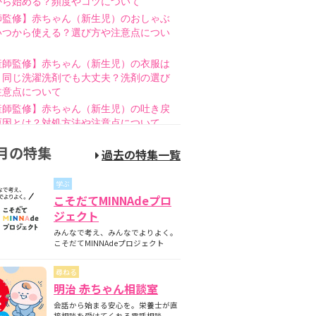
から始める？頻度やコツについて
師監修】赤ちゃん（新生児）のおしゃぶ
いつから使える？選び方や注意点につい
産師監修】赤ちゃん（新生児）の衣服は
と同じ洗濯洗剤でも大丈夫？洗剤の選び
注意点について
産師監修】赤ちゃん（新生児）の吐き戻
原因とは？対処方法や注意点について
師監修】赤ちゃん（新生児）の母乳のあ
月の特集
過去の特集一覧
とは？授乳方法やポイントについて
護師監修】哺乳瓶の消毒はいつまで必
学ぶ
煮沸・電子レンジの違いも紹介
こそだてMINNAdeプロ
師監修】新生児の成長曲線とは？成長曲
ジェクト
下回るときの対策について
みんなで考え、みんなでよりよく。
師監修】赤ちゃん（新生児）が便秘？原
こそだてMINNAdeプロジェクト
家庭でできる解消方法、受診の目安につ
尋ねる
産師監修】離乳食の進め方とは？月齢
明治 赤ちゃん相談室
隔週のスケジュールやNG食材について
会話から始まる安心を。栄養士が直
産師監修】離乳食はいつから始める？目
接相談を受けてくれる電話相談