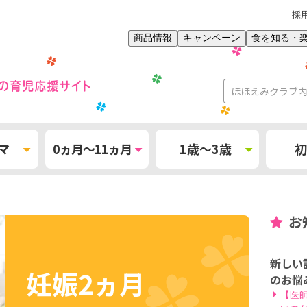
採
商品情報
キャンペーン
食を知る・
マ
0ヵ月～11ヵ月
1歳～3歳
初
お
新しい
妊娠2ヵ月
のお悩
【医