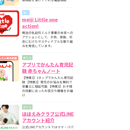
期と月齢別の離乳食の内容について
師監修】フォローアップミルクとは？母
学ぶ
ミルクとの違いについて
meiji Little one
護師監修】フォローアップミルクはいつ
action!
始める？切り替えの目安と必要性を解説
明治の乳幼児ミルク事業の未来への
護師監修】フォローアップミルクはいつ
アクションとして、子供、家族、社
飲ませる？タイミングの目安と注意点
会にむけたサスティナブルな取り組
みを発信しています。
得する
アプリでかんたん育児記
録 赤ちゃんノート
【特徴1】1タップでかんたん育児記
録 【特徴2】育児のお悩みを無料で
栄養士に相談可能 【特徴3】お子様
の月齢に合ったお役立ち情報をお届
け
得する
ほほえみクラブ公式LINE
アカウント紹介
公式LINEアカウントではママ・パパ