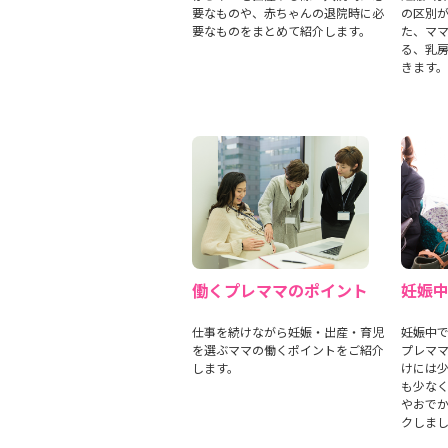
要なものや、赤ちゃんの退院時に必
の区別
要なものをまとめて紹介します。
た、マ
る、乳
きます。
働くプレママのポイント
妊娠
仕事を続けながら妊娠・出産・育児
妊娠中
を選ぶママの働くポイントをご紹介
プレマ
します。
けには
も少な
やおで
クしま