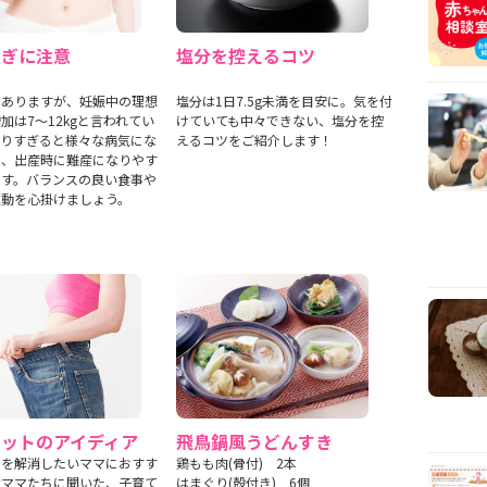
過ぎに注意
塩分を控えるコツ
はありますが、妊娠中の理想
塩分は1日7.5g未満を目安に。気を付
加は7〜12kgと言われてい
けていても中々できない、塩分を控
太りすぎると様々な病気にな
えるコツをご紹介します！
く、出産時に難産になりやす
ます。バランスの良い食事や
運動を心掛けましょう。
エットのアイディア
飛鳥鍋風うどんすき
りを解消したいママにおすす
鶏もも肉(骨付) 2本
輩ママたちに聞いた、子育て
はまぐり(殻付き) 6個