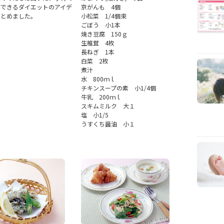
にできるダイエットのアイデ
京がんも 4個
まとめました。
小松菜 1/4個束
ごぼう 小1本
焼き豆腐 150ｇ
生椎茸 4枚
長ねぎ 1本
白菜 2枚
煮汁
水 800ｍｌ
チキンスープの素 小1/4個
牛乳 200ｍｌ
スキムミルク 大１
塩 小1/5
うすくち醤油 小１