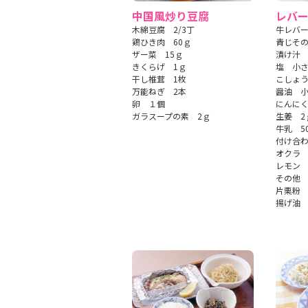
中国風炒り豆腐
レバ
木綿豆腐 2/3丁
牛レバー
鶏ひき肉 60ｇ
青じその
ザー菜 15ｇ
漬け汁
きくらげ 1ｇ
塩 小さ
干し椎茸 1枚
こしょ
万能ねぎ 2本
醤油 小
卵 １個
にんにく
ガラスープの素 2ｇ
生姜 2
牛乳 5
付け合
オクラ 
レモン 
その他
片栗粉 
揚げ油