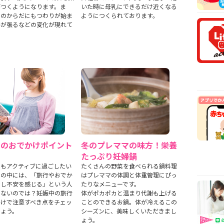
安時
がつくようになります。ま
いた時に母乳にできるだけ近くなる
マのからだにもつわりが始ま
ようにつくられております。
【医
房が張るなどの変化が現れて
乳や
【看
から
【看
まで
中のおでかけポイント
冬のプレママの味方！栄養
たっぷり妊婦鍋
でもアクティブに過ごしたい
たくさんの野菜を食べられる鍋料理
マの中には、「旅行やおでか
はプレママの体調と体重管理にぴっ
少し不安を感じる」という人
たりなメニューです。
くないのでは？妊娠中の旅行
体がポカポカと温まり代謝も上げる
かけで注意すべき点をチェッ
ことのできるお鍋。体が冷えるこの
しょう。
シーズンに、美味しくいただきまし
ょう。