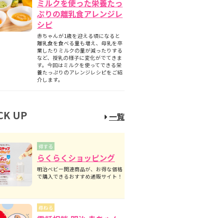
ミルクを使った栄養たっ
ぷりの離乳食アレンジレ
シピ
赤ちゃんが1歳を迎える頃になると
離乳食を食べる量も増え、母乳を卒
業したりミルクの量が減ったりする
など、授乳の様子に変化がでてきま
す。今回はミルクを使ってできる栄
養たっぷりのアレンジレシピをご紹
介します。
CK UP
一覧
得する
らくらくショッピング
明治ベビー関連商品が、お得な価格
で購入できるおすすめ通販サイト！
尋ねる