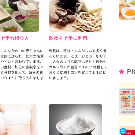
の上手な摂り方
乾物を上手に利用
は、おなかの中の赤ちゃんに
乾物は、鉄分・カルシウムを多く含
優先的に送られ、鉄欠乏性貧
んでいます。 ごま、ひじき、切り干
りやすいと言われています。
し大根のような乾物は意外と鉄分や
多い食材、鉄分の吸収率をア
カルシウムが豊富ですので 常備して
PI
せる食材を知って、毎日の食
おくと便利！コツを覚えて上手に使
やつタイムに取り入れましょ
いましょう。