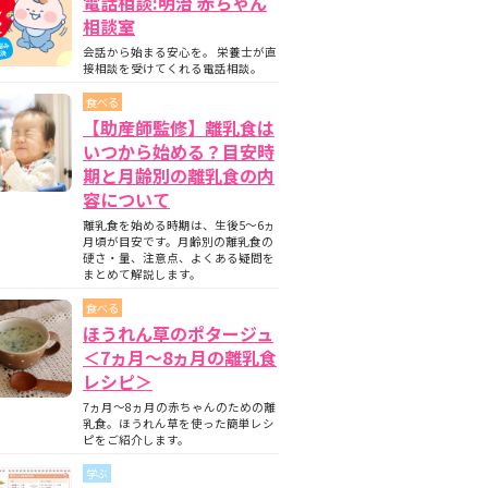
電話相談:明治 赤ちゃん
相談室
会話から始まる安心を。 栄養士が直
接相談を受けてくれる電話相談。
食べる
【助産師監修】離乳食は
いつから始める？目安時
期と月齢別の離乳食の内
容について
離乳食を始める時期は、生後5〜6ヵ
月頃が目安です。月齢別の離乳食の
硬さ・量、注意点、よくある疑問を
まとめて解説します。
食べる
ほうれん草のポタージュ
＜7ヵ月〜8ヵ月の離乳食
レシピ＞
7ヵ月～8ヵ月の赤ちゃんのための離
乳食。ほうれん草を使った簡単レシ
ピをご紹介します。
学ぶ