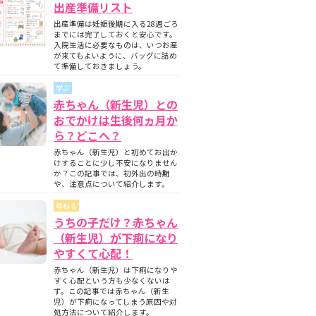
出産準備リスト
出産準備は妊娠後期に入る28週ごろ
までには完了しておくと安心です。
入院生活に必要なものは、いつお産
が来てもよいように、バッグに詰め
て準備しておきましょう。
学ぶ
赤ちゃん（新生児）との
おでかけは生後何ヵ月か
ら？どこへ？
赤ちゃん（新生児）と初めてお出か
けすることに少し不安になりません
か？この記事では、初外出の時期
や、注意点について紹介します。
尋ねる
うちの子だけ？赤ちゃん
（新生児）が下痢になり
やすくて心配！
赤ちゃん（新生児）は下痢になりや
すく心配という方も少なくないは
ず。この記事では赤ちゃん（新生
児）が下痢になってしまう原因や対
処方法について紹介します。