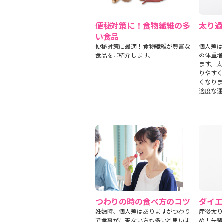
便秘対策に！食物繊維の多
太り
い食品
便秘対策に最適！食物繊維が豊富な
個人差
食品をご紹介します。
の体重増
ます。
りやす
くなり
適度な
つわりの時の食べ方のコツ
ダイ
妊娠時、個人差はありますがつわり
産後太
で食事が出来ない方も多いと思いま
め！先