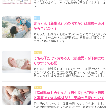
来てもよいように、バッグに詰めて準備しておきましょ
う。
学ぶ
赤ちゃん（新生児）とのおでかけは生後何ヵ月
から？どこへ？
赤ちゃん（新生児）と初めてお出かけすることに少し不
安になりませんか？この記事では、初外出の時期や、注
意点について紹介します。
尋ねる
うちの子だけ？赤ちゃん（新生児）が下痢にな
りやすくて心配！
赤ちゃん（新生児）は下痢になりやすく心配という方も
少なくないはず。この記事では赤ちゃん（新生児）が下
痢になってしまう原因や対処方法について紹介します。
尋ねる
【医師監修】赤ちゃん（新生児）が便秘？原因
と家庭でできる解消方法、受診の目安について
新生児の赤ちゃんは、毎日排便しないことがあります。
その原因や便秘かどうかの見分け方、家庭でできる解消