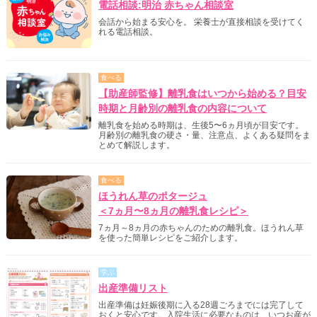
電話相談:明治 赤ちゃん相談室
会話から始まる安心を。 栄養士が直接相談を受けてく
れる電話相談。
食べる
【助産師監修】離乳食はいつから始める？目安
時期と月齢別の離乳食の内容について
離乳食を始める時期は、生後5〜6ヵ月頃が目安です。
月齢別の離乳食の硬さ・量、注意点、よくある疑問をま
とめて解説します。
食べる
ほうれん草のポタージュ
＜7ヵ月〜8ヵ月の離乳食レシピ＞
7ヵ月～8ヵ月の赤ちゃんのための離乳食。ほうれん草
を使った簡単レシピをご紹介します。
学ぶ
出産準備リスト
出産準備は妊娠後期に入る28週ごろまでには完了して
おくと安心です。入院生活に必要なものは、いつお産が