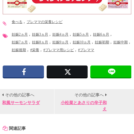
食べる
プレママの栄養レシピ
妊娠2ヵ月
妊娠3ヵ月
妊娠4ヵ月
妊娠5ヵ月
妊娠6ヵ月
妊娠7ヵ月
妊娠8ヵ月
妊娠9ヵ月
妊娠10ヵ月
妊娠初期
妊娠中期
妊娠後期
#栄養
#プレママ用レシピ
#プレママ
Facebook
X
その他の記事へ
その他の記事へ
和風サーモンサラダ
小松菜とあさりの辛子和
え
関連記事