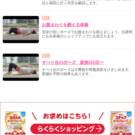
法と病院に行く目安を解説します。
動く
お腹まわりを鍛える体操
安定の良いポーズでお腹まわりを鍛えましょう。出産時
にも出産後のシェイプアップにも役立ちます。
動く
すべり台のポーズ 産後5日目〜
すべり台のポーズは大臀筋や骨盤底筋をひきしめます。
尿漏れ予防の効果もあります。