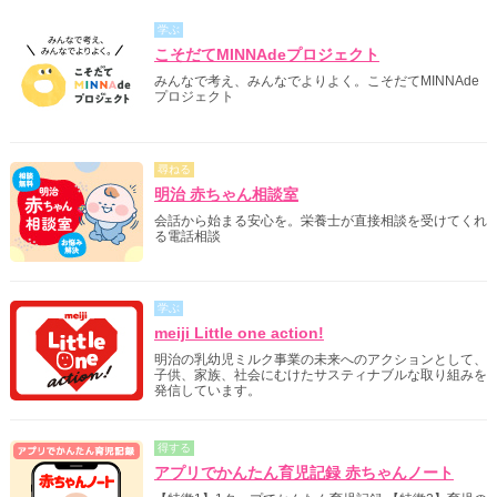
学ぶ
こそだてMINNAdeプロジェクト
みんなで考え、みんなでよりよく。こそだてMINNAde
プロジェクト
尋ねる
明治 赤ちゃん相談室
会話から始まる安心を。栄養士が直接相談を受けてくれ
る電話相談
学ぶ
meiji Little one action!
明治の乳幼児ミルク事業の未来へのアクションとして、
子供、家族、社会にむけたサスティナブルな取り組みを
発信しています。
得する
アプリでかんたん育児記録 赤ちゃんノート