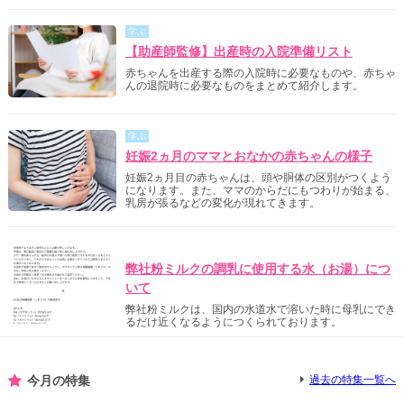
学ぶ
【助産師監修】出産時の入院準備リスト
赤ちゃんを出産する際の入院時に必要なものや、赤ちゃ
んの退院時に必要なものをまとめて紹介します。
学ぶ
妊娠2ヵ月のママとおなかの赤ちゃんの様子
妊娠2ヵ月目の赤ちゃんは、頭や胴体の区別がつくよう
になります。また、ママのからだにもつわりが始まる、
乳房が張るなどの変化が現れてきます。
明治からのご案内
弊社粉ミルクの調乳に使用する水（お湯）につ
いて
弊社粉ミルクは、国内の水道水で溶いた時に母乳にでき
るだけ近くなるようにつくられております。
今月の特集
過去の特集一覧へ