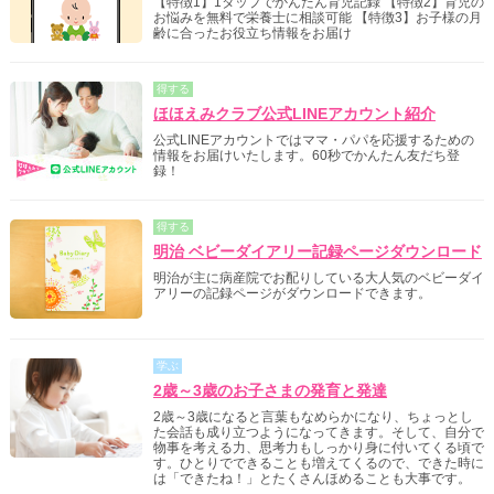
【特徴1】1タップでかんたん育児記録 【特徴2】育児の
お悩みを無料で栄養士に相談可能 【特徴3】お子様の月
齢に合ったお役立ち情報をお届け
得する
ほほえみクラブ公式LINEアカウント紹介
公式LINEアカウントではママ・パパを応援するための
情報をお届けいたします。60秒でかんたん友だち登
録！
得する
明治 ベビーダイアリー記録ページダウンロード
明治が主に病産院でお配りしている大人気のベビーダイ
アリーの記録ページがダウンロードできます。
学ぶ
2歳～3歳のお子さまの発育と発達
2歳～3歳になると言葉もなめらかになり、ちょっとし
た会話も成り立つようになってきます。そして、自分で
物事を考える力、思考力もしっかり身に付いてくる頃で
す。ひとりでできることも増えてくるので、できた時に
は「できたね！」とたくさんほめることも大事です。