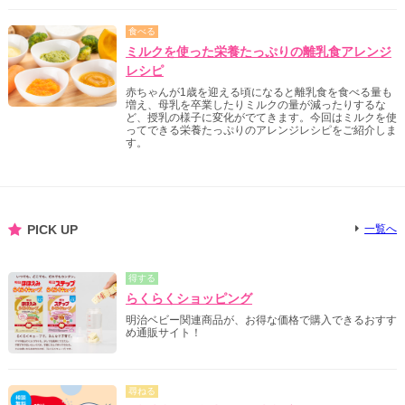
食べる
ミルクを使った栄養たっぷりの離乳食アレンジ
レシピ
赤ちゃんが1歳を迎える頃になると離乳食を食べる量も
増え、母乳を卒業したりミルクの量が減ったりするな
ど、授乳の様子に変化がでてきます。今回はミルクを使
ってできる栄養たっぷりのアレンジレシピをご紹介しま
す。
PICK UP
一覧へ
得する
らくらくショッピング
明治ベビー関連商品が、お得な価格で購入できるおすす
め通販サイト！
尋ねる