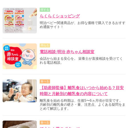
得する
らくらくショッピング
明治ベビー関連商品が、お得な価格で購入できるおすす
め通販サイト！
尋ねる
電話相談:明治 赤ちゃん相談室
会話から始まる安心を。 栄養士が直接相談を受けてく
れる電話相談。
食べる
【助産師監修】離乳食はいつから始める？目安
時期と月齢別の離乳食の内容について
離乳食を始める時期は、生後5〜6ヵ月頃が目安です。
月齢別の離乳食の硬さ・量、注意点、よくある疑問をま
とめて解説します。
食べる