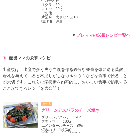
付け合わせ
オクラ 20ｇ
レモン 30ｇ
その他
片栗粉 大さじ１と1/3
揚げ油 適量
プレママの栄養レシピ一覧へ
産後ママの栄養レシピ
出産後は、出産で多く失う血液を作る鉄分や栄養を体に送る葉酸、
母乳を与えていると不足しがちなカルシウムなどを食事で摂ること
が大切です。これらの栄養素を効率的に、おいしい食事で摂取する
ことができるレシピを大公開！
食べる
グリーンアスパラのチーズ焼き
グリーンアスパラ 320g
プチトマト 180g
エメンタールチーズ 80g
焼きのり 1枚(3g)