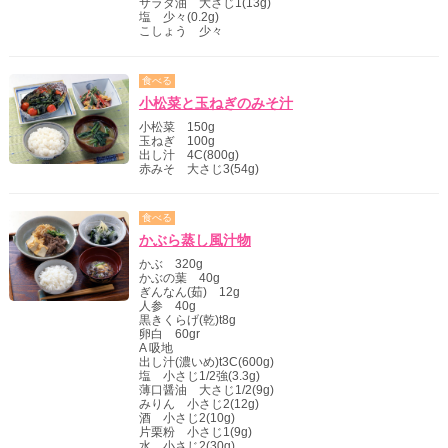
サラダ油 大さじ1(13g)
塩 少々(0.2g)
こしょう 少々
食べる
小松菜と玉ねぎのみそ汁
小松菜 150g
玉ねぎ 100g
出し汁 4C(800g)
赤みそ 大さじ3(54g)
食べる
かぶら蒸し風汁物
かぶ 320g
かぶの葉 40g
ぎんなん(茹) 12g
人参 40g
黒きくらげ(乾)t8g
卵白 60gr
A 吸地
出し汁(濃いめ)t3C(600g)
塩 小さじ1/2強(3.3g)
薄口醤油 大さじ1/2(9g)
みりん 小さじ2(12g)
酒 小さじ2(10g)
片栗粉 小さじ1(9g)
水 小さじ2(30g)