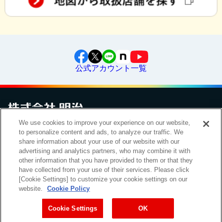
公式アカウント一覧
We use cookies to improve your experience on our website,
お問い合わせ
サイトマップ
個人情報保護について
電子公告
to personalize content and ads, to analyze our traffic. We
アクセシビリティへの対応方針
ご利用規約
明治グループのDX
share information about your use of our website with our
Cookie Settings
advertising and analytics partners, who may combine it with
other information that you have provided to them or that they
have collected from your use of their services. Please click
[Cookie Settings] to customize your cookie settings on our
（
｜
）
明治ホールディングス株式会社
EN
簡体
website.
Cookie Policy
Meiji Seika ファルマ株式会社
Cookie Settings
OK
Copyright Meiji Co., Ltd. All Rights Reserved.