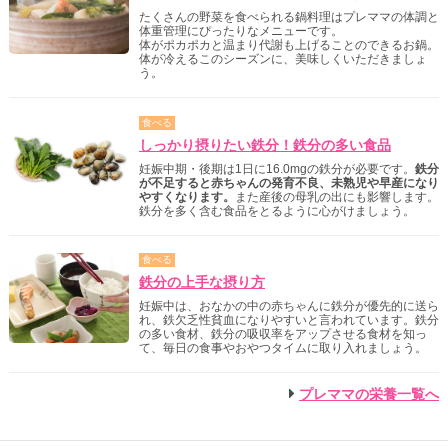
たくさんの野菜を食べられる鍋料理はプレママの体調と
体重管理にぴったりなメニューです。
体がポカポカと温まり代謝も上げることのできるお鍋。
体が冷えるこのシーズンに、美味しくいただきましょ
う。
食べる
しっかり摂りたい鉄分！鉄分の多い食品
妊娠中期・後期は1日に16.0mgの鉄分が必要です。
鉄分
が不足すると赤ちゃんの発育不良、未熟児や早産になり
やすくなります。
また産後の母乳の出にも影響します。
鉄分を多く含む食品をとるように心がけましょう。
食べる
鉄分の上手な摂り方
妊娠中は、おなかの中の赤ちゃんに鉄分が優先的に送ら
れ、鉄欠乏性貧血になりやすいと言われています。鉄分
の多い食材、鉄分の吸収率をアップさせる食材を知っ
て、毎日の食事やおやつタイムに取り入れましょう。
プレママの栄養一覧へ