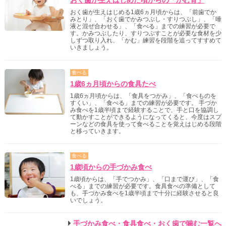
おく歯が生えはじめた頃からの「かむ育」
おく歯が生えはじめる1歳6ヵ月頃からは、「前歯でか
みとり」、「おく歯でかみつぶし・すりつぶし」、「唾
液と混ぜ合わせる」、「食べる」までの練習が必要で
す。かみつぶしたり、すりつぶすことが必要な食材を少
しずつ取り入れ、「かむ」練習を段階を追ってすすめて
いきましょう。
食べる
1歳6ヵ月頃からの食具たべ
1歳6ヵ月頃からは、「食具をつかみ」、「食べものを
すくい」、「食べる」までの練習が必要です。 手づか
み食べを1歳半頃まで経験することで、手と口を協調し
て動かすことができるようになってくると、今度はスプ
ーンなどの食具を使って食べることを覚えはじめる段階
と移っていきます。
食べる
1歳頃からの手づかみ食べ
1歳頃からは、「手でつかみ」、「口まで運び」、「食
べる」までの練習が必要です。食具食べの準備として
も、手づかみ食べを1歳半頃まで十分に経験させると良
いでしょう。
手づかみ食べ・食具食べ・おく歯で噛む一覧へ