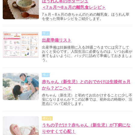
ほうれん草のポタージュ
＜7ヵ月〜8ヵ月の離乳食レシピ＞
7ヵ月～8ヵ月の赤ちゃんのための離乳食。ほうれん草
を使った簡単レシピをご紹介します。
学ぶ
出産準備リスト
出産準備は妊娠後期に入る28週ごろまでには完了して
おくと安心です。入院生活に必要なものは、いつお産が
来てもよいように、バッグに詰めて準備しておきましょ
う。
学ぶ
赤ちゃん（新生児）とのおでかけは生後何ヵ月
から？どこへ？
赤ちゃん（新生児）と初めてお出かけすることに少し不
安になりませんか？この記事では、初外出の時期や、注
意点について紹介します。
尋ねる
うちの子だけ？赤ちゃん（新生児）が下痢にな
りやすくて心配！