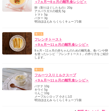
＜7ヵ月〜8ヵ月の離乳食レシピ＞
卵（割りほぐしたもの）20g
アスパラガスの穂先 5g
トマト 5g
バター 3g
明治ほほえみ らくらくキューブ1個
食べる
フレンチトースト
＜9ヵ月〜11ヵ月の離乳食レシピ＞
9ヵ月～11ヵ月の赤ちゃんのための離乳食。食パンや卵
を使ったレシピ「フレンチトースト」の作り方をご紹介
します。
食べる
フルーツ入りミルクスープ
＜9ヵ月〜11ヵ月の離乳食レシピ＞
バナナ 10g
キウイ 5g
りんご 10g
メープルシロップ 小さじ1/2
明治ほほえみ らくらくキューブ1個