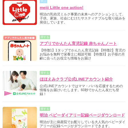
学ぶ
meiji Little one action!
明治の乳幼児ミルク事業の未来へのアクションとして、
子供、家族、社会にむけたサスティナブルな取り組みを
発信しています。
得する
アプリでかんたん育児記録 赤ちゃんノート
【特徴1】1タップでかんたん育児記録 【特徴2】育児の
お悩みを無料で栄養士に相談可能 【特徴3】お子様の月
齢に合ったお役立ち情報をお届け
得する
ほほえみクラブ公式LINEアカウント紹介
公式LINEアカウントではママ・パパを応援するための
情報をお届けいたします。60秒でかんたん友だち登
録！
得する
明治 ベビーダイアリー記録ページダウンロード
明治が主に病産院でお配りしている大人気のベビーダイ
アリーの記録ページがダウンロードできます。