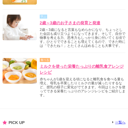
学ぶ
2歳～3歳のお子さまの発育と発達
2歳～3歳になると言葉もなめらかになり、ちょっとし
た会話も成り立つようになってきます。そして、自分で
物事を考える力、思考力もしっかり身に付いてくる頃で
す。ひとりでできることも増えてくるので、できた時に
は「できたね！」とたくさんほめることも大事です。
食べる
ミルクを使った栄養たっぷりの離乳食アレンジ
レシピ
赤ちゃんが1歳を迎える頃になると離乳食を食べる量も
増え、母乳を卒業したりミルクの量が減ったりするな
ど、授乳の様子に変化がでてきます。今回はミルクを使
ってできる栄養たっぷりのアレンジレシピをご紹介しま
す。
PICK UP
一覧へ