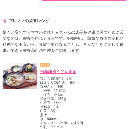
プレママの栄養レシピ
刻々と変化するママの身体と赤ちゃんの成長を健康に保つために必
要なのは、栄養を摂れる食事です。妊娠中は、急激な身体の変化や
精神的な不安から、食欲不振になることも。そんなときに楽しく食
事ができる栄養満点の料理をご紹介します。
食べる
飛鳥鍋風うどんすき
鶏もも肉(骨付) 2本
はまぐり(殻付き) 6個
京がんも 4個
小松菜 1/4個束
ごぼう 小1本
焼き豆腐 150ｇ
生椎茸 4枚
長ねぎ 1本
白菜 2枚
煮汁
水 800ｍｌ
チキンスープの素 小1/4個
牛乳 200ｍｌ