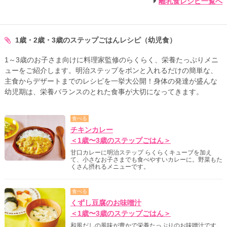
離乳食レシピ一覧へ
1歳・2歳・3歳のステップごはんレシピ（幼児食）
1～3歳のお子さま向けに料理家監修のらくらく、栄養たっぷりメニ
ューをご紹介します。明治ステップをポンと入れるだけの簡単な、
主食からデザートまでのレシピを一挙大公開！身体の発達が盛んな
幼児期は、栄養バランスのとれた食事が大切になってきます。
食べる
チキンカレー
＜1歳〜3歳のステップごはん＞
甘口カレーに明治ステップ らくらくキューブを加え
て、小さなお子さまでも食べやすいカレーに。野菜もた
くさん摂れるメニューです。
食べる
くずし豆腐のお味噌汁
＜1歳〜3歳のステップごはん＞
和風だしの風味が豊かで栄養たっぷりのお味噌汁です。