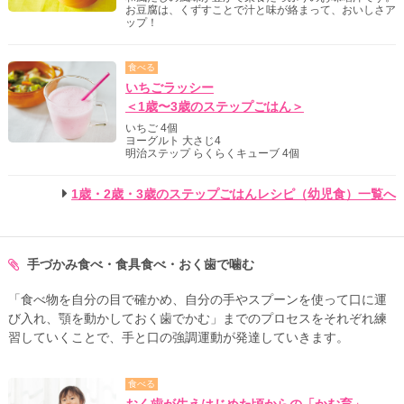
お豆腐は、くずすことで汁と味が絡まって、おいしさア
ップ！
食べる
いちごラッシー
＜1歳〜3歳のステップごはん＞
いちご 4個
ヨーグルト 大さじ4
明治ステップ らくらくキューブ 4個
1歳・2歳・3歳のステップごはんレシピ（幼児食）一覧へ
手づかみ食べ・食具食べ・おく歯で噛む
「食べ物を自分の目で確かめ、自分の手やスプーンを使って口に運
び入れ、顎を動かしておく歯でかむ」までのプロセスをそれぞれ練
習していくことで、手と口の強調運動が発達していきます。
食べる