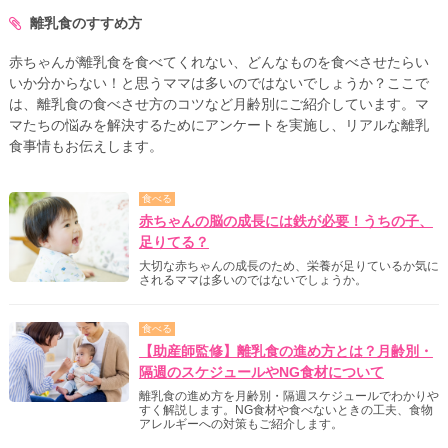
離乳食のすすめ方
赤ちゃんが離乳食を食べてくれない、どんなものを食べさせたらい
いか分からない！と思うママは多いのではないでしょうか？ここで
は、離乳食の食べさせ方のコツなど月齢別にご紹介しています。マ
マたちの悩みを解決するためにアンケートを実施し、リアルな離乳
食事情もお伝えします。
食べる
赤ちゃんの脳の成長には鉄が必要！うちの子、
足りてる？
大切な赤ちゃんの成長のため、栄養が足りているか気に
されるママは多いのではないでしょうか。
食べる
【助産師監修】離乳食の進め方とは？月齢別・
隔週のスケジュールやNG食材について
離乳食の進め方を月齢別・隔週スケジュールでわかりや
すく解説します。NG食材や食べないときの工夫、食物
アレルギーへの対策もご紹介します。