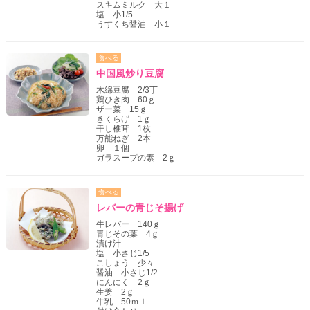
スキムミルク 大１
塩 小1/5
うすくち醤油 小１
食べる
中国風炒り豆腐
木綿豆腐 2/3丁
鶏ひき肉 60ｇ
ザー菜 15ｇ
きくらげ 1ｇ
干し椎茸 1枚
万能ねぎ 2本
卵 １個
ガラスープの素 2ｇ
食べる
レバーの青じそ揚げ
牛レバー 140ｇ
青じその葉 4ｇ
漬け汁
塩 小さじ1/5
こしょう 少々
醤油 小さじ1/2
にんにく 2ｇ
生姜 2ｇ
牛乳 50ｍｌ