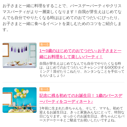
お子さまと一緒に料理をすることで、バースデーパーティやクリス
マスパーティがより一層楽しくなります！自我が芽生えはじめてな
んでも自分でやりたくなる時ははじめてのおてつだいにぴったり。
お子さまと一緒に食べるイベントを楽しむためのコツをご紹介しま
す。
食べる
1〜3歳のはじめてのおてつだい♪お子さまと一
緒にお料理をして楽しいパーティ！
自我が芽生えはじめてなんでも自分でやりたくなる時
は、はじめてのおてつだいにチャレンジするGOODタイ
ミング！混ぜたりこねたり、カンタンなことを手伝って
もらいましょう♪
食べる
記念に残る初めてのお誕生日！ 1歳のバースデ
ーパーティをコーディネート♪
1年前に生まれた赤ちゃんも、そして、ママも。初めて
迎えるお誕生日は、きっと家族みんなにとって、特別な
日になります。せっかくのお誕生日は、赤ちゃんにもバ
ースデーケーキとご馳走でお祝いしたいですよね。