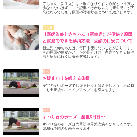
赤ちゃん（新生児）は下痢になりやすく心配という方も
少なくないはず。この記事では赤ちゃん（新生児）が下
痢になってしまう原因や対処方法について紹介します。
尋ねる
【医師監修】赤ちゃん（新生児）が便秘？原因
と家庭でできる解消方法、受診の目安について
新生児の赤ちゃんは、毎日排便しないことがあります。
その原因や便秘かどうかの見分け方、家庭でできる解消
法と病院に行く目安を解説します。
動く
お腹まわりを鍛える体操
安定の良いポーズでお腹まわりを鍛えましょう。出産時
にも出産後のシェイプアップにも役立ちます。
動く
すべり台のポーズ 産後5日目〜
すべり台のポーズは大臀筋や骨盤底筋をひきしめます。
尿漏れ予防の効果もあります。