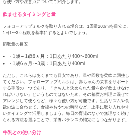
な使い方や注意点についてご紹介します。
飲ませるタイミングと量
フォローアップミルクを取り入れる場合は、1回量200mlを目安に、
1日1〜3回程度を基本にするとよいでしょう。
摂取量の目安
・1歳～1歳6ヵ月：1日あたり400〜600ml
・1歳6ヵ月〜3歳：1日あたり400ml
ただし、これらはあくまでも目安であり、量や回数を柔軟に調整し
てください。フォローアップミルクは、赤ちゃんの栄養をサポート
する手段の一つであり、「きちんと決められた量を必ず飲ませなけ
ればいけない」というものではないため、その都度お料理に混ぜて
アレンジして使うなど、様々な使い方が可能です。生活リズムや食
欲の波に合わせて、食後やおやつの時間など、上手に取り入れやす
いタイミングで活用しましょう。毎日の育児のなかで無理なく続け
られる方法を選ぶことで、栄養バランスの補完にもつながります。
牛乳との使い分け