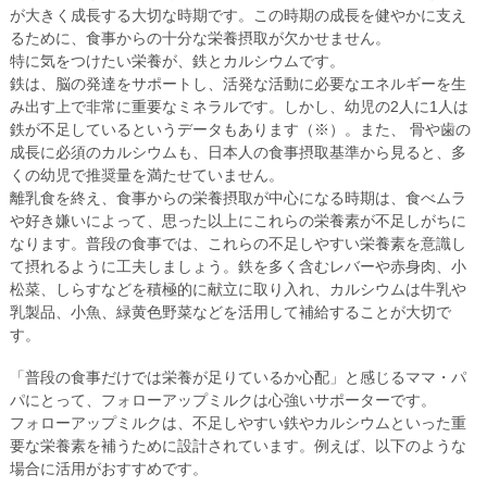
が大きく成長する大切な時期です。この時期の成長を健やかに支え
るために、食事からの十分な栄養摂取が欠かせません。
特に気をつけたい栄養が、鉄とカルシウムです。
鉄は、脳の発達をサポートし、活発な活動に必要なエネルギーを生
み出す上で非常に重要なミネラルです。しかし、幼児の2人に1人は
鉄が不足しているというデータもあります（※）。また、 骨や歯の
成長に必須のカルシウムも、日本人の食事摂取基準から見ると、多
くの幼児で推奨量を満たせていません。
離乳食を終え、食事からの栄養摂取が中心になる時期は、食べムラ
や好き嫌いによって、思った以上にこれらの栄養素が不足しがちに
なります。普段の食事では、これらの不足しやすい栄養素を意識し
て摂れるように工夫しましょう。鉄を多く含むレバーや赤身肉、小
松菜、しらすなどを積極的に献立に取り入れ、カルシウムは牛乳や
乳製品、小魚、緑黄色野菜などを活用して補給することが大切で
す。
「普段の食事だけでは栄養が足りているか心配」と感じるママ・パ
パにとって、フォローアップミルクは心強いサポーターです。
フォローアップミルクは、不足しやすい鉄やカルシウムといった重
要な栄養素を補うために設計されています。例えば、以下のような
場合に活用がおすすめです。