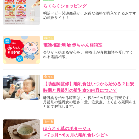
らくらくショッピング
明治ベビー関連商品が、お得な価格で購入できるおすす
め通販サイト！
尋ねる
電話相談:明治 赤ちゃん相談室
会話から始まる安心を。 栄養士が直接相談を受けてく
れる電話相談。
食べる
【助産師監修】離乳食はいつから始める？目安
時期と月齢別の離乳食の内容について
離乳食を始める時期は、生後5〜6ヵ月頃が目安です。
月齢別の離乳食の硬さ・量、注意点、よくある疑問をま
とめて解説します。
食べる
ほうれん草のポタージュ
＜7ヵ月〜8ヵ月の離乳食レシピ＞