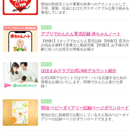
明治の乳幼児ミルク事業の未来へのアクションとして、
子供、家族、社会にむけたサスティナブルな取り組みを
発信しています。
得する
アプリでかんたん育児記録 赤ちゃんノート
【特徴1】1タップでかんたん育児記録 【特徴2】育児の
お悩みを無料で栄養士に相談可能 【特徴3】お子様の月
齢に合ったお役立ち情報をお届け
得する
ほほえみクラブ公式LINEアカウント紹介
公式LINEアカウントではママ・パパを応援するための
情報をお届けいたします。60秒でかんたん友だち登
録！
得する
明治 ベビーダイアリー記録ページダウンロード
明治が主に病産院でお配りしている大人気のベビーダイ
アリーの記録ページがダウンロードできます。