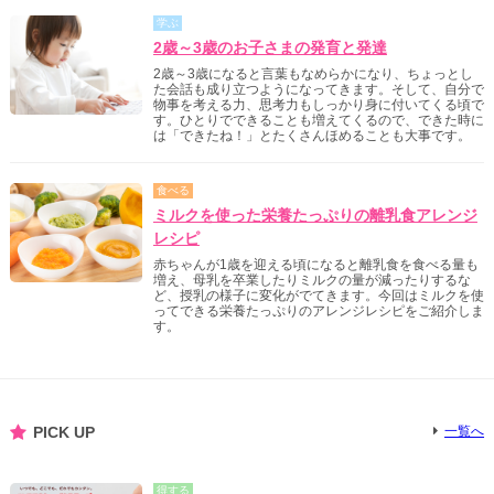
学ぶ
2歳～3歳のお子さまの発育と発達
2歳～3歳になると言葉もなめらかになり、ちょっとし
た会話も成り立つようになってきます。そして、自分で
物事を考える力、思考力もしっかり身に付いてくる頃で
す。ひとりでできることも増えてくるので、できた時に
は「できたね！」とたくさんほめることも大事です。
食べる
ミルクを使った栄養たっぷりの離乳食アレンジ
レシピ
赤ちゃんが1歳を迎える頃になると離乳食を食べる量も
増え、母乳を卒業したりミルクの量が減ったりするな
ど、授乳の様子に変化がでてきます。今回はミルクを使
ってできる栄養たっぷりのアレンジレシピをご紹介しま
す。
PICK UP
一覧へ
得する