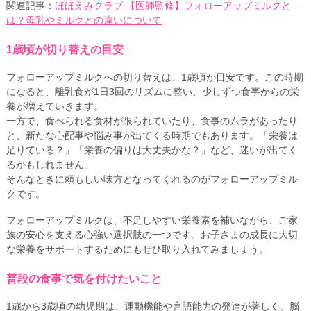
関連記事：
ほほえみクラブ 【医師監修】フォローアップミルクと
は？母乳やミルクとの違いについて
1歳頃が切り替えの目安
フォローアップミルクへの切り替えは、1歳頃が目安です。この時期
になると、離乳食が1日3回のリズムに整い、少しずつ食事からの栄
養が増えていきます。
一方で、食べられる食材が限られていたり、食事のムラがあったり
と、新たな心配事や悩み事が出てくる時期でもあります。「栄養は
足りている？」「栄養の偏りは大丈夫かな？」など、迷いが出てく
るかもしれません。
そんなときに頼もしい味方となってくれるのがフォローアップミル
クです。
フォローアップミルクは、不足しやすい栄養素を補いながら、ご家
族の安心を支える心強い選択肢の一つです。お子さまの成長に大切
な栄養をサポートするためにもぜひ取り入れてみましょう。
普段の食事で気を付けたいこと
1歳から3歳頃の幼児期は、運動機能や言語能力の発達が著しく、脳