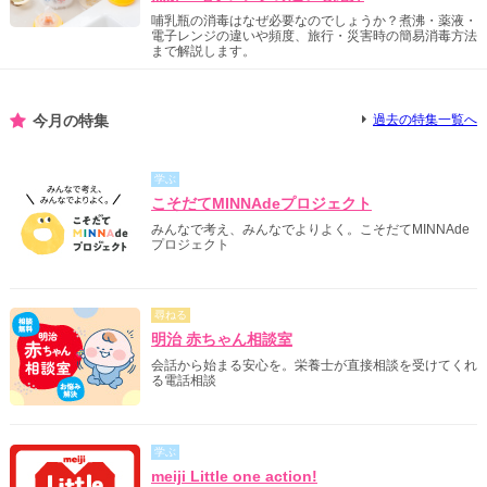
哺乳瓶の消毒はなぜ必要なのでしょうか？煮沸・薬液・
電子レンジの違いや頻度、旅行・災害時の簡易消毒方法
まで解説します。
今月の特集
過去の特集一覧へ
学ぶ
こそだてMINNAdeプロジェクト
みんなで考え、みんなでよりよく。こそだてMINNAde
プロジェクト
尋ねる
明治 赤ちゃん相談室
会話から始まる安心を。栄養士が直接相談を受けてくれ
る電話相談
学ぶ
meiji Little one action!