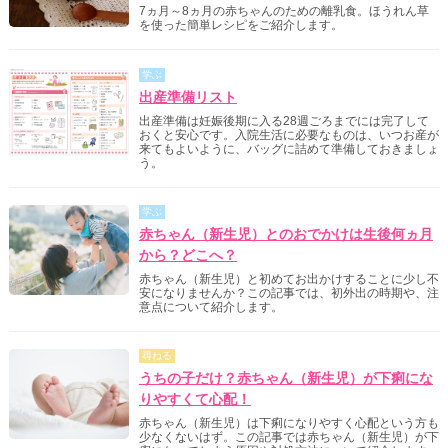
7ヵ月～8ヵ月の赤ちゃんのための離乳食。ほうれん草
を使った簡単レシピをご紹介します。
学ぶ
出産準備リスト
出産準備は妊娠後期に入る28週ごろまでには完了して
おくと安心です。入院生活に必要なものは、いつお産が
来てもよいように、バッグに詰めて準備しておきましょ
う。
学ぶ
赤ちゃん（新生児）とのおでかけは生後何ヵ月
から？どこへ？
赤ちゃん（新生児）と初めてお出かけすることに少し不
安になりませんか？この記事では、初外出の時期や、注
意点について紹介します。
尋ねる
うちの子だけ？赤ちゃん（新生児）が下痢にな
りやすくて心配！
赤ちゃん（新生児）は下痢になりやすく心配という方も
少なくないはず。この記事では赤ちゃん（新生児）が下