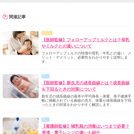
関連記事
尋ねる
【医師監修】フォローアップミルクとは？母乳
やミルクとの違いについて
フォローアップミルクの特徴や母乳・牛乳との違い、メ
リット・デメリット、必要性をわかりやすく説明しま
す。
学ぶ
【医師監修】新生児の成長曲線とは？成長曲線
を下回るときの対策について
新生児の成長曲線の基本や平均身長・体重、母子健康手
帳に掲載されている曲線の見方、体重が成長曲線を下回
ったときの対策をわかりやすく解説します。
学ぶ
【看護師監修】哺乳瓶の消毒はいつまで必要？
煮沸・電子レンジの違いも紹介