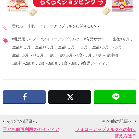
尋ねる
牛乳・フォローアップミルクに関するQ&A
#乳児用ミルク
#フォローアップミルク
#育児サポート
生後9ヵ月
生後10ヵ月
生後11ヵ月
生後0ヵ月〜3ヵ月
生後4ヵ月〜7ヵ月
生後8ヵ月〜11ヵ月
1歳
1歳1ヵ月〜1歳5ヵ月
1歳〜1歳半頃
1歳半〜2歳頃
2歳〜3歳頃
1歳〜3歳
#育児アイディア
Facebook
X
その他の記事へ
その他の記事へ
子ども服再利用のアイディア
フォローアップミルクへの切り
替え方は？