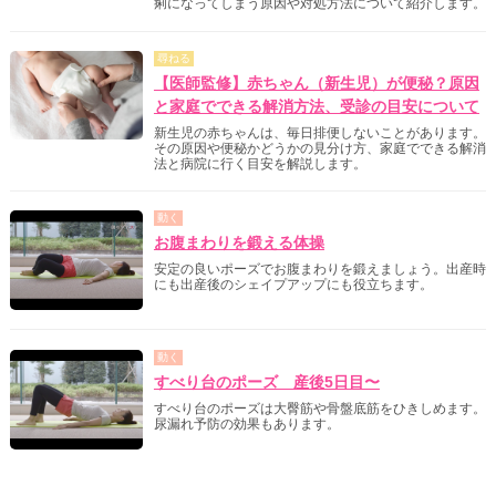
痢になってしまう原因や対処方法について紹介します。
尋ねる
【医師監修】赤ちゃん（新生児）が便秘？原因
と家庭でできる解消方法、受診の目安について
新生児の赤ちゃんは、毎日排便しないことがあります。
その原因や便秘かどうかの見分け方、家庭でできる解消
法と病院に行く目安を解説します。
動く
お腹まわりを鍛える体操
安定の良いポーズでお腹まわりを鍛えましょう。出産時
にも出産後のシェイプアップにも役立ちます。
動く
すべり台のポーズ 産後5日目〜
すべり台のポーズは大臀筋や骨盤底筋をひきしめます。
尿漏れ予防の効果もあります。