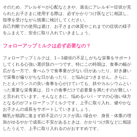
そのため、アレルギーが心配なときや、過去にアレルギー症状が見
られたお子さまに使用する際は、必ずかかりつけ医などに相談し、
指導を受けながら慎重に検討してください。
自己判断での使用は避け、お子さまの体質やこれまでの症状の様子
をふまえて、安全に取り入れていきましょう。
フォローアップミルクは必ず必要なの？
フォローアップミルクは、1～3歳頃の不足しがちな栄養をサポート
してくれる心強い選択肢の一つです。特にこの時期は、食事の幅が
広がる一方で、食べムラで食事量が少ない日があったり、好き嫌い
で栄養が偏りがちな日があったり、と悩みはつきません。さらに、
たとえバランスの良い食事を心がけていても、鉄やカルシウムとい
った重要な栄養素は、日々の食事だけで必要量を満たすのが難しい
と言われています。そんなときに、悩めるパパ・ママの心強い味方
となるのがフォローアップミルクです。上手に取り入れ、健やかな
お子さんの成長をサポートしていきましょう。
離乳が順調に進まず鉄不足のリスクが高い場合や、身長・体重の増
加がゆるやかで成長に不安があるときは、かかりつけ医などに相談
したうえで、上手に取り入れるのがおすすめです。