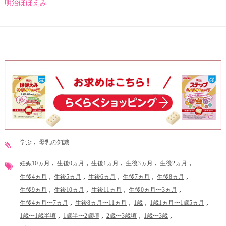
明治ほほえみ
学ぶ
母乳の知識
妊娠10ヵ月
生後0ヵ月
生後1ヵ月
生後3ヵ月
生後2ヵ月
生後4ヵ月
生後5ヵ月
生後6ヵ月
生後7ヵ月
生後8ヵ月
生後9ヵ月
生後10ヵ月
生後11ヵ月
生後0ヵ月〜3ヵ月
生後4ヵ月〜7ヵ月
生後8ヵ月〜11ヵ月
1歳
1歳1ヵ月〜1歳5ヵ月
1歳〜1歳半頃
1歳半〜2歳頃
2歳〜3歳頃
1歳〜3歳