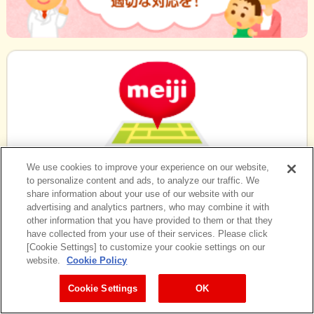
We use cookies to improve your experience on our website,
to personalize content and ads, to analyze our traffic. We
share information about your use of our website with our
advertising and analytics partners, who may combine it with
other information that you have provided to them or that they
have collected from your use of their services. Please click
[Cookie Settings] to customize your cookie settings on our
website.
Cookie Policy
公式アカウント一覧
Cookie Settings
OK