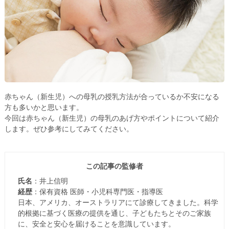
赤ちゃん（新生児）への母乳の授乳方法が合っているか不安になる
方も多いかと思います。
今回は赤ちゃん（新生児）の母乳のあげ方やポイントについて紹介
します。ぜひ参考にしてみてください。
この記事の監修者
氏名
：井上信明
経歴
：保有資格 医師・小児科専門医・指導医
日本、アメリカ、オーストラリアにて診療してきました。科学
的根拠に基づく医療の提供を通じ、子どもたちとそのご家族
に、安全と安心を届けることを意識しています。