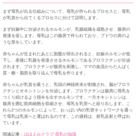
まず母乳が出る仕組みについて、母乳が作られるプロセスと、母乳
が乳首から出てくるプロセスに分けて説明します。
まず妊娠中に分泌されるホルモンが、乳腺組織を成熟させ、腺房の
発達を促します。母乳はこの腺房で作られており、ブドウの房のよ
うな形をしています。
赤ちゃんが生まれたあとに胎盤が排出されると、妊娠ホルモンが低
下し、産後に乳腺を発達させるホルモンであるプロラクチンが分泌
されます。プロラクチンが腺房を刺激し、ママの血流からたんぱく
質・糖・脂肪を取り込んで母乳を作ります。
赤ちゃんが乳首を吸うと、乳頭の神経終末が刺激され、脳がプロラ
クチンとオキシトシンを分泌します。プロラクチンは腺房に母乳を
つくり続けるよう指令を出すホルモンです。一方オキシトシンは、
腺房を囲む筋肉細胞を収縮させ、母乳を乳管へと絞り出します。こ
れら2つのホルモンによって、おっぱい内の乳管ネットワークを通っ
て母乳は乳首へと運ばれるのです。この過程は、射乳反射と呼ばれ
ています。
関連記事：
ほほえみクラブ 母乳の知識