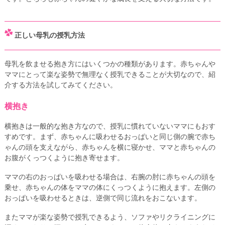
正しい母乳の授乳方法
母乳を飲ませる抱き方にはいくつかの種類があります。赤ちゃんや
ママにとって楽な姿勢で無理なく授乳できることが大切なので、紹
介する方法を試してみてください。
横抱き
横抱きは一般的な抱き方なので、授乳に慣れていないママにもおす
すめです。まず、赤ちゃんに吸わせるおっぱいと同じ側の腕で赤ち
ゃんの頭を支えながら、赤ちゃんを横に寝かせ、ママと赤ちゃんの
お腹がくっつくように抱き寄せます。
ママの右のおっぱいを吸わせる場合は、右腕の肘に赤ちゃんの頭を
乗せ、赤ちゃんの体をママの体にくっつくように抱えます。左側の
おっぱいを吸わせるときは、逆側で同じ流れをおこないます。
またママが楽な姿勢で授乳できるよう、ソファやリクライニングに