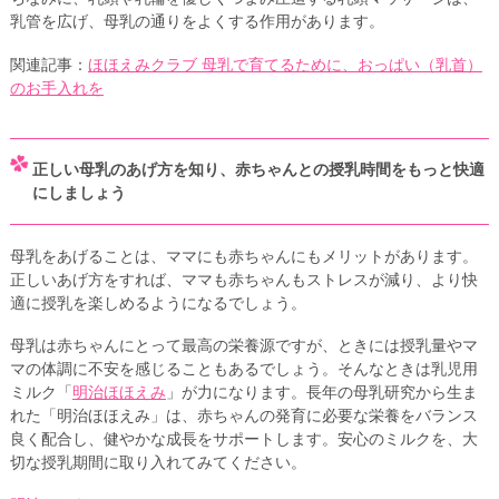
乳管を広げ、母乳の通りをよくする作用があります。
関連記事：
ほほえみクラブ 母乳で育てるために、おっぱい（乳首）
のお手入れを
正しい母乳のあげ方を知り、赤ちゃんとの授乳時間をもっと快適
にしましょう
母乳をあげることは、ママにも赤ちゃんにもメリットがあります。
正しいあげ方をすれば、ママも赤ちゃんもストレスが減り、より快
適に授乳を楽しめるようになるでしょう。
母乳は赤ちゃんにとって最高の栄養源ですが、ときには授乳量やマ
マの体調に不安を感じることもあるでしょう。そんなときは乳児用
ミルク「
明治ほほえみ
」が力になります。長年の母乳研究から生ま
れた「明治ほほえみ」は、赤ちゃんの発育に必要な栄養をバランス
良く配合し、健やかな成長をサポートします。安心のミルクを、大
切な授乳期間に取り入れてみてください。