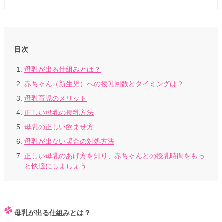
目次
母乳が出る仕組みとは？
赤ちゃん（新生児）への授乳回数とタイミングは？
母乳育児のメリット
正しい母乳の授乳方法
母乳の正しい飲ませ方
母乳が出ない場合の対処方法
正しい母乳のあげ方を知り、赤ちゃんとの授乳時間をもっ
と快適にしましょう
母乳が出る仕組みとは？