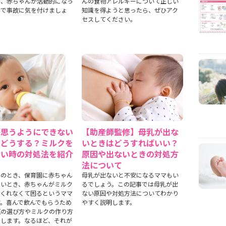
が、赤ちゃんが活動的になっ
んの食物アレルギーについて正しい
ので事故に気を付けましょ
知識を得ようと思ったら、ぜひアク
セスしてください。
が思うようにできない
【助産師監修】母乳が出な
はどうする？ミルクを
いときはどうすればいい？
ない時の対処法を紹介
原因や出ないときの対処方
法について
けのとき、保育園に赤ちゃん
母乳が出ないと不安になるママもい
たいとき、赤ちゃんがミルク
るでしょう。この記事では母乳が出
でくれなくて困るというママ
ない原因や対処方法についてわかり
す。喜んで飲んでもらうため
やすく説明します。
瓶の選び方やミルクの作り方
えします。なるほど、それが