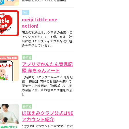
期と月齢別の離乳食の内容について
師監修】フォローアップミルクとは？母
学ぶ
ミルクとの違いについて
meiji Little one
護師監修】フォローアップミルクはいつ
action!
始める？切り替えの目安と必要性を解説
明治の乳幼児ミルク事業の未来への
護師監修】フォローアップミルクはいつ
アクションとして、子供、家族、社
飲ませる？タイミングの目安と注意点
会にむけたサスティナブルな取り組
みを発信しています。
得する
アプリでかんたん育児記
録 赤ちゃんノート
【特徴1】1タップでかんたん育児記
録 【特徴2】育児のお悩みを無料で
栄養士に相談可能 【特徴3】お子様
の月齢に合ったお役立ち情報をお届
け
得する
ほほえみクラブ公式LINE
アカウント紹介
公式LINEアカウントではママ・パパ