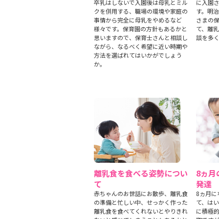
卒乳はしないで入園後は母乳とミル
に入園
クを併用する、職場の環境や家庭の
す。明
事情から完全に母乳をやめるなど
さまの
様々です。保育園の方針もあるかと
て、離
思いますので、保育士さんと相談し
談を多
ながら、なるべく希望に近い時期や
方法を選ばれてはいかがでしょう
か。
離乳食を食べる姿勢につい
8ヵ月
て
発達
赤ちゃんのお世話にお散歩、離乳食
8ヵ月に
の準備と忙しい中、せっかく作った
て、は
離乳食を食べてくれないとやりきれ
に積極