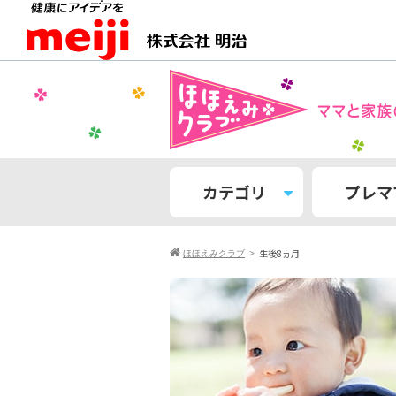
カテゴリ
プレマ
生後8ヵ月
ほほえみクラブ