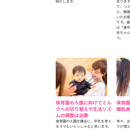
紹介します。
ありま
で、つ
ら、細
いため
です。
は「食中
赤ちゃ
う。
保育園の入園に向けてミル
保育
クへの切り替えや生活リズ
離乳
ムの調整は必要
保育園の入園を機会に、卒乳を考え
年々、
るママもいらっしゃると思います。
マが増