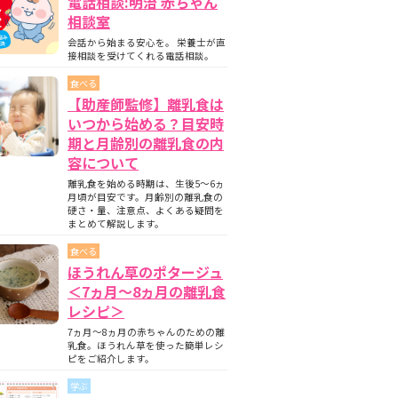
電話相談:明治 赤ちゃん
相談室
会話から始まる安心を。 栄養士が直
接相談を受けてくれる電話相談。
食べる
【助産師監修】離乳食は
いつから始める？目安時
期と月齢別の離乳食の内
容について
離乳食を始める時期は、生後5〜6ヵ
月頃が目安です。月齢別の離乳食の
硬さ・量、注意点、よくある疑問を
まとめて解説します。
食べる
ほうれん草のポタージュ
＜7ヵ月〜8ヵ月の離乳食
レシピ＞
7ヵ月～8ヵ月の赤ちゃんのための離
乳食。ほうれん草を使った簡単レシ
ピをご紹介します。
学ぶ