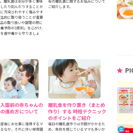
す。離乳食は水分が多く薄味
有の離乳食に関するお悩みについて
ぶしたり刻んだりすることか
ご紹介します。
菌に汚染されやすく傷みやす
衛生的に取り扱うことが重要
食品の取り扱いや調理の際に
毒予防の3原則」を心がけ、
んを食中毒から守りましょ
PI
園入園前の赤ちゃんの
離乳食を作り置き（まとめ
食の進め方について
作り）する 時短テクニック
のポイントをご紹介
出産後にお仕事に復帰するマ
毎日の離乳食作りは手間がかかるた
えるなか、それに伴い保育園
め、負担を感じているママも多いか