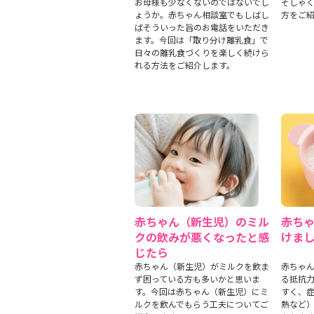
お母様も少なくないのではないでし
そしゃ
ょうか。赤ちゃん相談室でもしばし
方をご
ばそういった旨のお電話をいただき
ます。今回は「取り分け離乳食」で
日々の離乳食づくりを楽しく続けら
れる方法をご紹介します。
赤ちゃん（新生児）のミル
赤ち
クの飲みが悪くなったと感
けま
じたら
赤ちゃん（新生児）がミルクを飲ま
赤ちゃ
ず困っている方も多いかと思いま
る抵抗
す。今回は赤ちゃん（新生児）にミ
すく、
ルクを飲んでもらう工夫についてご
熱など