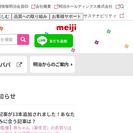
用情報
明治会員ID
会社概要
明治ホールディングス株式会社
サステナビリティ
楽しむ
品質への取り組み
お客様サポート
友だち追加
パパ
明治からのご案内
知らせ
記事が13本追加されました！あなた
みに合う記事は？
師監修】赤ちゃん（新生児）の爪切りは