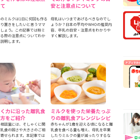
安時
いて
安と注意点について
【医
乳や
のミルクは1日に何回も作る
母乳はいつまであげるべきなのでし
作り置きをしたいと思うママ
ょうか？日本の平均やWHOの推奨内
【看
でしょう。この記事では粉ミ
容、卒乳の目安・注意点をわかりや
から
作る際の注意点についてわか
すく解説します。
【看
く説明します。
まで
ゃく力に沿った離乳食
ミルクを使った栄養たっぷ
め方をご紹介
りの離乳食アレンジレシピ
ん相談室には、そしゃくに関
赤ちゃんが1歳を迎える頃になると離
離乳食の固さや大きさのご相
乳食を食べる量も増え、母乳を卒業
く寄せられます。本記事では
したりミルクの量が減ったりするな