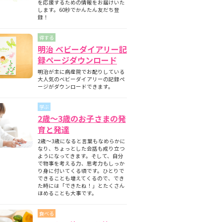
を応援するための情報をお届けいた
します。60秒でかんたん友だち登
録！
得する
明治 ベビーダイアリー記
録ページダウンロード
明治が主に病産院でお配りしている
大人気のベビーダイアリーの記録ペ
ージがダウンロードできます。
学ぶ
2歳～3歳のお子さまの発
育と発達
2歳～3歳になると言葉もなめらかに
なり、ちょっとした会話も成り立つ
ようになってきます。そして、自分
で物事を考える力、思考力もしっか
り身に付いてくる頃です。ひとりで
できることも増えてくるので、でき
た時には「できたね！」とたくさん
ほめることも大事です。
食べる