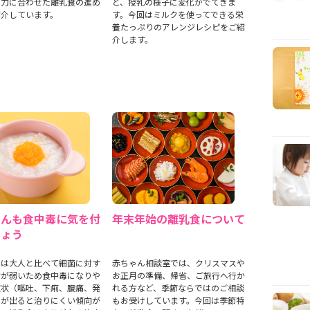
く力に合わせた離乳食の進め
ど、授乳の様子に変化がでてきま
紹介しています。
す。今回はミルクを使ってできる栄
養たっぷりのアレンジレシピをご紹
介します。
ゃんも食中毒に気を付
年末年始の離乳食について
しょう
んは大人と比べて細菌に対す
赤ちゃん相談室では、クリスマスや
力が弱いため食中毒になりや
お正月の準備、帰省、ご旅行へ行か
症状（嘔吐、下痢、腹痛、発
れる方など、季節ならではのご相談
）が出ると治りにくい傾向が
もお受けしています。今回は季節特