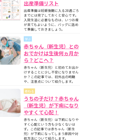
出産準備リスト
出産準備は妊娠後期に入る28週ごろ
までには完了しておくと安心です。
入院生活に必要なものは、いつお産
が来てもよいように、バッグに詰め
て準備しておきましょう。
学ぶ
赤ちゃん（新生児）との
おでかけは生後何ヵ月か
ら？どこへ？
赤ちゃん（新生児）と初めてお出か
けすることに少し不安になりません
か？この記事では、初外出の時期
や、注意点について紹介します。
尋ねる
うちの子だけ？赤ちゃん
（新生児）が下痢になり
やすくて心配！
赤ちゃん（新生児）は下痢になりや
すく心配という方も少なくないは
ず。この記事では赤ちゃん（新生
児）が下痢になってしまう原因や対
処方法について紹介します。