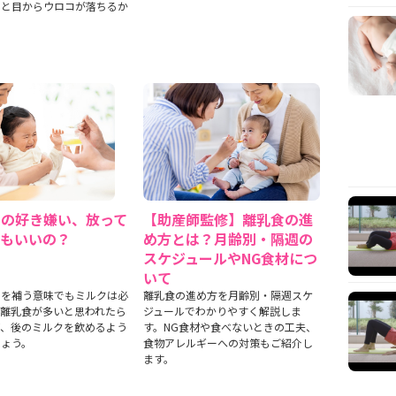
！と目からウロコが落ちるか
物の好き嫌い、放って
【助産師監修】離乳食の進
てもいいの？
め方とは？月齢別・隔週の
スケジュールやNG食材につ
いて
スを補う意味でもミルクは必
離乳食の進め方を月齢別・隔週スケ
。離乳食が多いと思われたら
ジュールでわかりやすく解説しま
て、後のミルクを飲めるよう
す。NG食材や食べないときの工夫、
しょう。
食物アレルギーへの対策もご紹介し
ます。