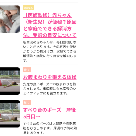
尋ねる
【医師監修】赤ちゃん
（新生児）が便秘？原因
と家庭でできる解消方
法、受診の目安について
新生児の赤ちゃんは、毎日排便しな
いことがあります。その原因や便秘
かどうかの見分け方、家庭でできる
解消法と病院に行く目安を解説しま
す。
動く
お腹まわりを鍛える体操
安定の良いポーズでお腹まわりを鍛
えましょう。出産時にも出産後のシ
ェイプアップにも役立ちます。
動く
すべり台のポーズ 産後
5日目〜
すべり台のポーズは大臀筋や骨盤底
筋をひきしめます。 尿漏れ予防の効
果もあります。