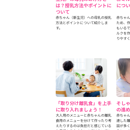
は？授乳方法やポイントに
につ
ついて
赤ちゃん（新生児）への母乳の授乳
赤ちゃん
方法とポイントについて紹介しま
ため、
す。
もいる
ルクを
りやす
「取り分け離乳食」を上手
そし
に取り入れましょう！
の進
大人用のメニューと赤ちゃんの離乳
赤ちゃ
食用のメニューを分けて作ったり考
連した
えたりするのは負担だと感じている
談が多