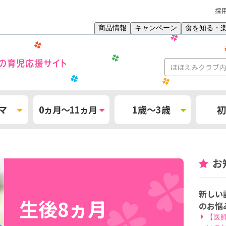
採
商品情報
キャンペーン
食を知る・
マ
0ヵ月～11ヵ月
1歳～3歳
初
お
新しい
生後8ヵ月
のお悩
【医