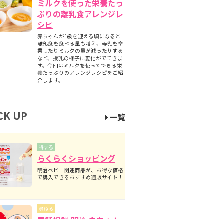
ミルクを使った栄養たっ
ぷりの離乳食アレンジレ
シピ
赤ちゃんが1歳を迎える頃になると
離乳食を食べる量も増え、母乳を卒
業したりミルクの量が減ったりする
など、授乳の様子に変化がでてきま
す。今回はミルクを使ってできる栄
養たっぷりのアレンジレシピをご紹
介します。
CK UP
一覧
得する
らくらくショッピング
明治ベビー関連商品が、お得な価格
で購入できるおすすめ通販サイト！
尋ねる