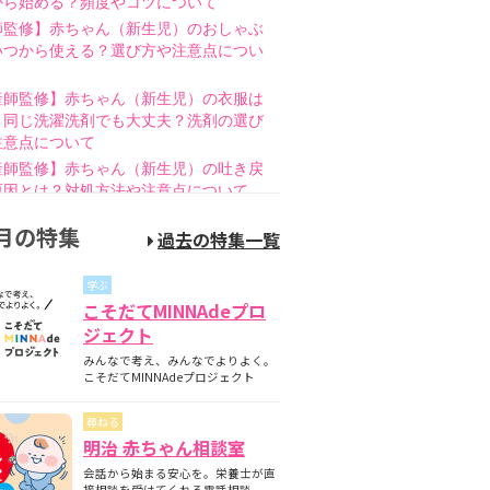
から始める？頻度やコツについて
師監修】赤ちゃん（新生児）のおしゃぶ
いつから使える？選び方や注意点につい
産師監修】赤ちゃん（新生児）の衣服は
と同じ洗濯洗剤でも大丈夫？洗剤の選び
注意点について
産師監修】赤ちゃん（新生児）の吐き戻
原因とは？対処方法や注意点について
師監修】赤ちゃん（新生児）の母乳のあ
月の特集
過去の特集一覧
とは？授乳方法やポイントについて
護師監修】哺乳瓶の消毒はいつまで必
学ぶ
煮沸・電子レンジの違いも紹介
こそだてMINNAdeプロ
師監修】新生児の成長曲線とは？成長曲
ジェクト
下回るときの対策について
みんなで考え、みんなでよりよく。
師監修】赤ちゃん（新生児）が便秘？原
こそだてMINNAdeプロジェクト
家庭でできる解消方法、受診の目安につ
尋ねる
産師監修】離乳食の進め方とは？月齢
明治 赤ちゃん相談室
隔週のスケジュールやNG食材について
会話から始まる安心を。栄養士が直
産師監修】離乳食はいつから始める？目
接相談を受けてくれる電話相談