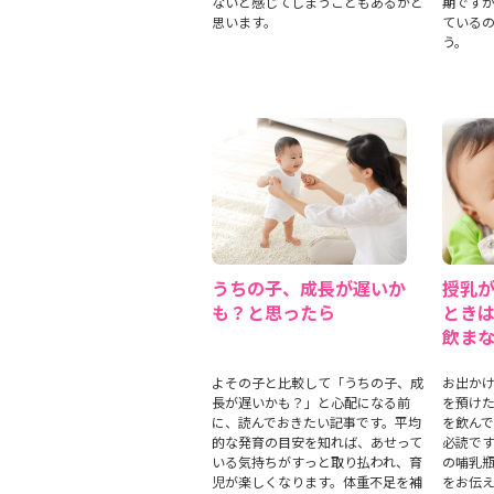
ないと感じてしまうこともあるかと
期です
思います。
ている
う。
うちの子、成長が遅いか
授乳
も？と思ったら
とき
飲ま
よその子と比較して「うちの子、成
お出か
長が遅いかも？」と心配になる前
を預け
に、読んでおきたい記事です。平均
を飲ん
的な発育の目安を知れば、あせって
必読で
いる気持ちがすっと取り払われ、育
の哺乳
児が楽しくなります。体重不足を補
をお伝