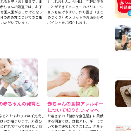
されるお子さまも増えていま
もしれません。今回は、手軽に作る
治赤ちゃん相談室では、お子
ことができてメニューのバリエーシ
保育園入園がきっかけとなっ
ョンも広げやすい、作り置き（まと
乳食の進め方についてのご相
めづくり）のメリットや冷凍保存の
くいただいています。
ポイントをご紹介します。
の赤ちゃんの発育と
赤ちゃんの食物アレルギー
について知りたいママへ
なるとおすわりはほぼ完成し
お客さまの「健康な食生活」に貢献
いはいが始まります。外遊び
する明治では、食物アレルギーにつ
的に連れて行ってあげたい時
いて長年研究してきました。赤ちゃ