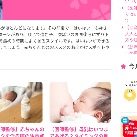
いつ
【医
りは
て
んがほとんどになります。その前後で「はいはい」も始ま
【助
ターンがあり、ひじで進む子、腹ばいのまま後ろにずり下
大人
で最初の時期によくあるスタイルです。はいはいができる
方や
しましょう。赤ちゃんとのおススメのお出かけスポットや
【助
しの
【医
今
げ方
【看
要？
【医
線を
【医
因と
いて
【助
別・
護師監修】赤ちゃんの
【医師監修】母乳はいつま
【助
ルクを作る際の注意点
であげる？タイミングの目