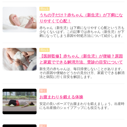
尋ねる
うちの子だけ？赤ちゃん（新生児）が下痢にな
りやすくて心配！
赤ちゃん（新生児）は下痢になりやすく心配という方も
少なくないはず。この記事では赤ちゃん（新生児）が下
痢になってしまう原因や対処方法について紹介します。
尋ねる
【医師監修】赤ちゃん（新生児）が便秘？原因
と家庭でできる解消方法、受診の目安について
新生児の赤ちゃんは、毎日排便しないことがあります。
その原因や便秘かどうかの見分け方、家庭でできる解消
法と病院に行く目安を解説します。
動く
お腹まわりを鍛える体操
安定の良いポーズでお腹まわりを鍛えましょう。出産時
にも出産後のシェイプアップにも役立ちます。
動く