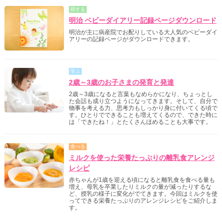
得する
明治 ベビーダイアリー記録ページダウンロード
明治が主に病産院でお配りしている大人気のベビーダイ
アリーの記録ページがダウンロードできます。
学ぶ
2歳～3歳のお子さまの発育と発達
2歳～3歳になると言葉もなめらかになり、ちょっとし
た会話も成り立つようになってきます。そして、自分で
物事を考える力、思考力もしっかり身に付いてくる頃で
す。ひとりでできることも増えてくるので、できた時に
は「できたね！」とたくさんほめることも大事です。
食べる
ミルクを使った栄養たっぷりの離乳食アレンジ
レシピ
赤ちゃんが1歳を迎える頃になると離乳食を食べる量も
増え、母乳を卒業したりミルクの量が減ったりするな
ど、授乳の様子に変化がでてきます。今回はミルクを使
ってできる栄養たっぷりのアレンジレシピをご紹介しま
す。