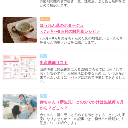
月齢別の離乳食の硬さ・量、注意点、よくある疑問をま
とめて解説します。
食べる
ほうれん草のポタージュ
＜7ヵ月〜8ヵ月の離乳食レシピ＞
7ヵ月～8ヵ月の赤ちゃんのための離乳食。ほうれん草
を使った簡単レシピをご紹介します。
学ぶ
出産準備リスト
出産準備は妊娠後期に入る28週ごろまでには完了して
おくと安心です。入院生活に必要なものは、いつお産が
来てもよいように、バッグに詰めて準備しておきましょ
う。
学ぶ
赤ちゃん（新生児）とのおでかけは生後何ヵ月
から？どこへ？
赤ちゃん（新生児）と初めてお出かけすることに少し不
安になりませんか？この記事では、初外出の時期や、注
意点について紹介します。