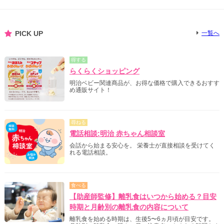
PICK UP
一覧へ
得する
らくらくショッピング
明治ベビー関連商品が、お得な価格で購入できるおすす
め通販サイト！
尋ねる
電話相談:明治 赤ちゃん相談室
会話から始まる安心を。 栄養士が直接相談を受けてく
れる電話相談。
食べる
【助産師監修】離乳食はいつから始める？目安
時期と月齢別の離乳食の内容について
離乳食を始める時期は、生後5〜6ヵ月頃が目安です。