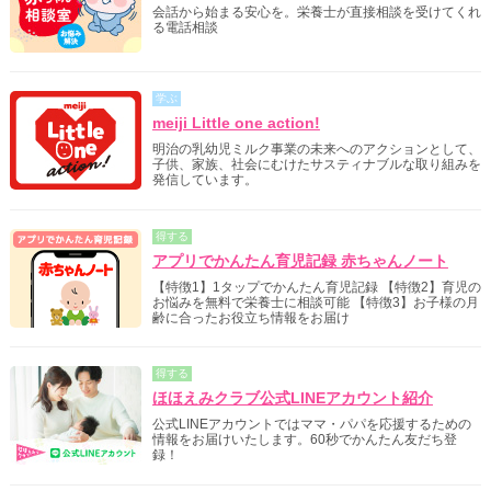
会話から始まる安心を。栄養士が直接相談を受けてくれ
る電話相談
学ぶ
meiji Little one action!
明治の乳幼児ミルク事業の未来へのアクションとして、
子供、家族、社会にむけたサスティナブルな取り組みを
発信しています。
得する
アプリでかんたん育児記録 赤ちゃんノート
【特徴1】1タップでかんたん育児記録 【特徴2】育児の
お悩みを無料で栄養士に相談可能 【特徴3】お子様の月
齢に合ったお役立ち情報をお届け
得する
ほほえみクラブ公式LINEアカウント紹介
公式LINEアカウントではママ・パパを応援するための
情報をお届けいたします。60秒でかんたん友だち登
録！