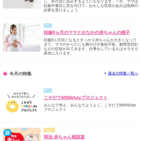
し、外の音に反応するようにもなります。一方、ママは
妊娠中毒症に気を付けて。おかしな症状があれば医師の
診察を受けましょう。
学ぶ
妊娠9ヵ月のママとおなかの赤ちゃんの様子
妊娠9ヵ月目になるとすっかり赤ちゃんが大きくなって
きて、ママのからだにも胸やけや食欲不振、動悸息切れ
などの症状が出てきます。仕事をしている人はそろそろ
産休に入ります。
今月の特集
過去の特集一覧へ
学ぶ
こそだてMINNAdeプロジェクト
みんなで考え、みんなでよりよく。こそだてMINNAde
プロジェクト
尋ねる
明治 赤ちゃん相談室