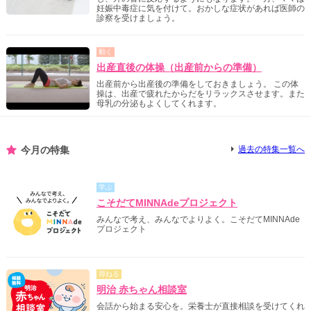
妊娠中毒症に気を付けて。おかしな症状があれば医師の
診察を受けましょう。
動く
出産直後の体操（出産前からの準備）
出産前から出産後の準備をしておきましょう。 この体
操は、出産で疲れたからだをリラックスさせます。また
母乳の分泌もよくしてくれます。
今月の特集
過去の特集一覧へ
学ぶ
こそだてMINNAdeプロジェクト
みんなで考え、みんなでよりよく。こそだてMINNAde
プロジェクト
尋ねる
明治 赤ちゃん相談室
会話から始まる安心を。栄養士が直接相談を受けてくれ