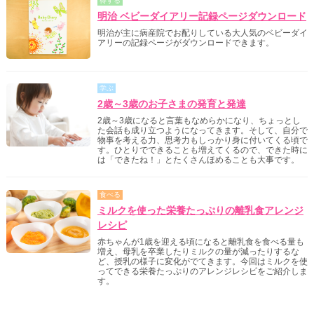
得する
明治 ベビーダイアリー記録ページダウンロード
明治が主に病産院でお配りしている大人気のベビーダイ
アリーの記録ページがダウンロードできます。
学ぶ
2歳～3歳のお子さまの発育と発達
2歳～3歳になると言葉もなめらかになり、ちょっとし
た会話も成り立つようになってきます。そして、自分で
物事を考える力、思考力もしっかり身に付いてくる頃で
す。ひとりでできることも増えてくるので、できた時に
は「できたね！」とたくさんほめることも大事です。
食べる
ミルクを使った栄養たっぷりの離乳食アレンジ
レシピ
赤ちゃんが1歳を迎える頃になると離乳食を食べる量も
増え、母乳を卒業したりミルクの量が減ったりするな
ど、授乳の様子に変化がでてきます。今回はミルクを使
ってできる栄養たっぷりのアレンジレシピをご紹介しま
す。