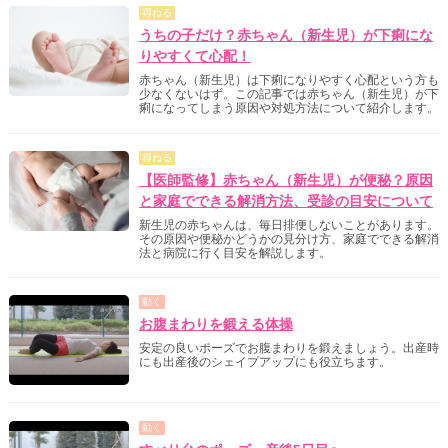
尋ねる
うちの子だけ？赤ちゃん（新生児）が下痢にな
りやすくて心配！
赤ちゃん（新生児）は下痢になりやすく心配という方も
少なくないはず。この記事では赤ちゃん（新生児）が下
痢になってしまう原因や対処方法について紹介します。
尋ねる
【医師監修】赤ちゃん（新生児）が便秘？原因
と家庭でできる解消方法、受診の目安について
新生児の赤ちゃんは、毎日排便しないことがあります。
その原因や便秘かどうかの見分け方、家庭でできる解消
法と病院に行く目安を解説します。
動く
お腹まわりを鍛える体操
安定の良いポーズでお腹まわりを鍛えましょう。出産時
にも出産後のシェイプアップにも役立ちます。
動く