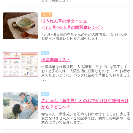
食べる
ほうれん草のポタージュ
＜7ヵ月〜8ヵ月の離乳食レシピ＞
7ヵ月～8ヵ月の赤ちゃんのための離乳食。ほうれん草
を使った簡単レシピをご紹介します。
学ぶ
出産準備リスト
出産準備は妊娠後期に入る28週ごろまでには完了して
おくと安心です。入院生活に必要なものは、いつお産が
来てもよいように、バッグに詰めて準備しておきましょ
う。
学ぶ
赤ちゃん（新生児）とのおでかけは生後何ヵ月
から？どこへ？
赤ちゃん（新生児）と初めてお出かけすることに少し不
安になりませんか？この記事では、初外出の時期や、注
意点について紹介します。