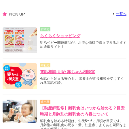
PICK UP
一覧へ
得する
らくらくショッピング
明治ベビー関連商品が、お得な価格で購入できるおすす
め通販サイト！
尋ねる
電話相談:明治 赤ちゃん相談室
会話から始まる安心を。 栄養士が直接相談を受けてく
れる電話相談。
食べる
【助産師監修】離乳食はいつから始める？目安
時期と月齢別の離乳食の内容について
離乳食を始める時期は、生後5〜6ヵ月頃が目安です。
月齢別の離乳食の硬さ・量、注意点、よくある疑問をま
とめて解説します。