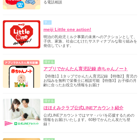
る電話相談
学ぶ
meiji Little one action!
明治の乳幼児ミルク事業の未来へのアクションとして、
子供、家族、社会にむけたサスティナブルな取り組みを
発信しています。
得する
アプリでかんたん育児記録 赤ちゃんノート
【特徴1】1タップでかんたん育児記録 【特徴2】育児の
お悩みを無料で栄養士に相談可能 【特徴3】お子様の月
齢に合ったお役立ち情報をお届け
得する
ほほえみクラブ公式LINEアカウント紹介
公式LINEアカウントではママ・パパを応援するための
情報をお届けいたします。60秒でかんたん友だち登
録！