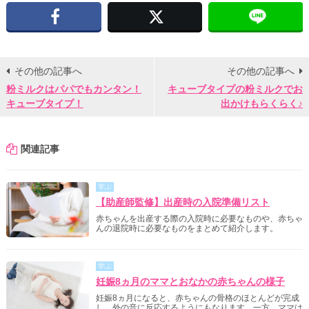
Facebook
X
その他の記事へ
その他の記事へ
粉ミルクはパパでもカンタン！
キューブタイプの粉ミルクでお
キューブタイプ！
出かけもらくらく♪
関連記事
学ぶ
【助産師監修】出産時の入院準備リスト
赤ちゃんを出産する際の入院時に必要なものや、赤ちゃ
んの退院時に必要なものをまとめて紹介します。
学ぶ
妊娠8ヵ月のママとおなかの赤ちゃんの様子
妊娠8ヵ月になると、赤ちゃんの骨格のほとんどが完成
し、外の音に反応するようにもなります。一方、ママは