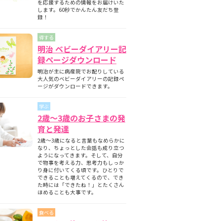
を応援するための情報をお届けいた
します。60秒でかんたん友だち登
録！
得する
明治 ベビーダイアリー記
録ページダウンロード
明治が主に病産院でお配りしている
大人気のベビーダイアリーの記録ペ
ージがダウンロードできます。
学ぶ
2歳～3歳のお子さまの発
育と発達
2歳～3歳になると言葉もなめらかに
なり、ちょっとした会話も成り立つ
ようになってきます。そして、自分
で物事を考える力、思考力もしっか
り身に付いてくる頃です。ひとりで
できることも増えてくるので、でき
た時には「できたね！」とたくさん
ほめることも大事です。
食べる