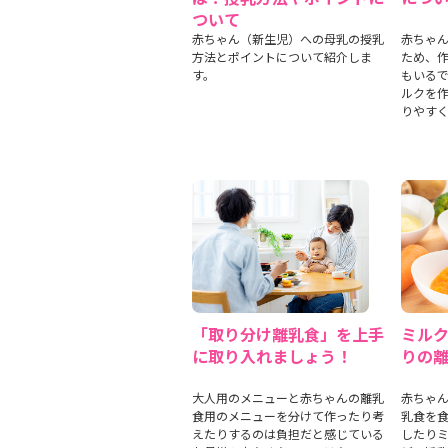
ついて
赤ちゃん（新生児）への母乳の授乳
赤ちゃん
方法とポイントについて紹介しま
ため、
す。
もいる
ルクを
りやす
「取り分け離乳食」を上手
ミル
に取り入れましょう！
りの
大人用のメニューと赤ちゃんの離乳
赤ちゃん
食用のメニューを分けて作ったり考
乳食を
えたりするのは負担だと感じている
したり