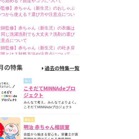
から始める？頻度やコツについて
師監修】赤ちゃん（新生児）のおしゃぶ
いつから使える？選び方や注意点につい
産師監修】赤ちゃん（新生児）の衣服は
と同じ洗濯洗剤でも大丈夫？洗剤の選び
注意点について
産師監修】赤ちゃん（新生児）の吐き戻
原因とは？対処方法や注意点について
師監修】赤ちゃん（新生児）の母乳のあ
月の特集
過去の特集一覧
とは？授乳方法やポイントについて
護師監修】哺乳瓶の消毒はいつまで必
学ぶ
煮沸・電子レンジの違いも紹介
こそだてMINNAdeプロ
師監修】新生児の成長曲線とは？成長曲
ジェクト
下回るときの対策について
みんなで考え、みんなでよりよく。
師監修】赤ちゃん（新生児）が便秘？原
こそだてMINNAdeプロジェクト
家庭でできる解消方法、受診の目安につ
尋ねる
産師監修】離乳食の進め方とは？月齢
明治 赤ちゃん相談室
隔週のスケジュールやNG食材について
会話から始まる安心を。栄養士が直
産師監修】離乳食はいつから始める？目
接相談を受けてくれる電話相談