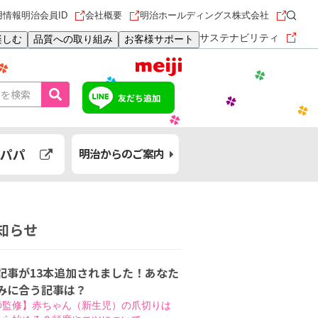
用情報
明治会員ID
会社概要
明治ホールディングス株式会社
サステナビリティ
楽しむ
品質への取り組み
お客様サポート
友だち追加
パパ
明治からのご案内
知らせ
記事が13本追加されました！あなた
みに合う記事は？
師監修】赤ちゃん（新生児）の爪切りは