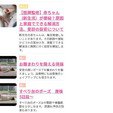
尋ねる
【医師監修】赤ちゃん
（新生児）が便秘？原因
と家庭でできる解消方
法、受診の目安について
新生児の赤ちゃんは、毎日排便しな
いことがあります。その原因や便秘
かどうかの見分け方、家庭でできる
解消法と病院に行く目安を解説しま
す。
動く
お腹まわりを鍛える体操
安定の良いポーズでお腹まわりを鍛
えましょう。出産時にも出産後のシ
ェイプアップにも役立ちます。
動く
すべり台のポーズ 産後
5日目〜
すべり台のポーズは大臀筋や骨盤底
筋をひきしめます。 尿漏れ予防の効
果もあります。