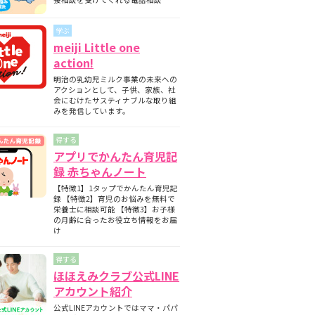
期と月齢別の離乳食の内容について
師監修】フォローアップミルクとは？母
学ぶ
ミルクとの違いについて
meiji Little one
護師監修】フォローアップミルクはいつ
action!
始める？切り替えの目安と必要性を解説
明治の乳幼児ミルク事業の未来への
護師監修】フォローアップミルクはいつ
アクションとして、子供、家族、社
飲ませる？タイミングの目安と注意点
会にむけたサスティナブルな取り組
みを発信しています。
得する
アプリでかんたん育児記
録 赤ちゃんノート
【特徴1】1タップでかんたん育児記
録 【特徴2】育児のお悩みを無料で
栄養士に相談可能 【特徴3】お子様
の月齢に合ったお役立ち情報をお届
け
得する
ほほえみクラブ公式LINE
アカウント紹介
公式LINEアカウントではママ・パパ