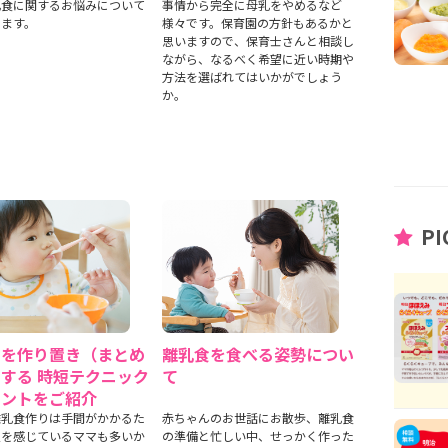
乳食に関するお悩みについて
事情から完全に母乳をやめるなど
します。
様々です。保育園の方針もあるかと
思いますので、保育士さんと相談し
ながら、なるべく希望に近い時期や
方法を選ばれてはいかがでしょう
か。
PI
食を作り置き（まとめ
離乳食を食べる姿勢につい
する 時短テクニック
て
イントをご紹介
離乳食作りは手間がかかるた
赤ちゃんのお世話にお散歩、離乳食
担を感じているママも多いか
の準備と忙しい中、せっかく作った