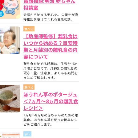
電話相談:明治 赤ちゃん
相談室
会話から始まる安心を。 栄養士が直
接相談を受けてくれる電話相談。
食べる
【助産師監修】離乳食は
いつから始める？目安時
期と月齢別の離乳食の内
容について
離乳食を始める時期は、生後5〜6ヵ
月頃が目安です。月齢別の離乳食の
硬さ・量、注意点、よくある疑問を
まとめて解説します。
食べる
ほうれん草のポタージュ
＜7ヵ月〜8ヵ月の離乳食
レシピ＞
7ヵ月～8ヵ月の赤ちゃんのための離
乳食。ほうれん草を使った簡単レシ
ピをご紹介します。
学ぶ