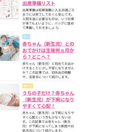
出産準備リスト
出産準備は妊娠後期に入る28週ごろ
までには完了しておくと安心です。
入院生活に必要なものは、いつお産
が来てもよいように、バッグに詰め
て準備しておきましょう。
学ぶ
赤ちゃん（新生児）との
おでかけは生後何ヵ月か
ら？どこへ？
赤ちゃん（新生児）と初めてお出か
けすることに少し不安になりません
か？この記事では、初外出の時期
や、注意点について紹介します。
尋ねる
うちの子だけ？赤ちゃん
（新生児）が下痢になり
やすくて心配！
赤ちゃん（新生児）は下痢になりや
すく心配という方も少なくないは
ず。この記事では赤ちゃん（新生
児）が下痢になってしまう原因や対
処方法について紹介します。