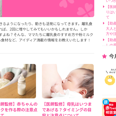
いつ
【医
りは
て
きるようになったり、動きも活発になってきます。離乳食
【助
れば、2回に増やしてみてもいいかもしれません。しか
大人
すよね？そんな、ママたちに離乳食のすすめ方や粉ミルク
方や
る食材など、アイディア満載の情報をお教えいたします！
【助
しの
【医
今
げ方
【看
要？
【医
線を
【医
因と
いて
【助
護師監修】赤ちゃんの
【医師監修】母乳はいつま
別・
ルクを作る際の注意点
であげる？タイミングの目
【助
いて
安と注意点について