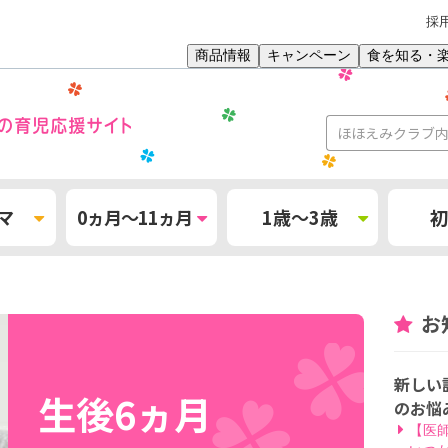
採
商品情報
キャンペーン
食を知る・
マ
0ヵ月～11ヵ月
1歳～3歳
初
お
新しい
生後6ヵ月
のお悩
【医