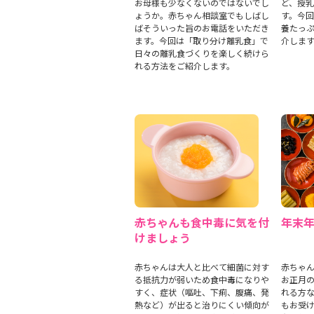
お母様も少なくないのではないでし
ど、授
ょうか。赤ちゃん相談室でもしばし
す。今
ばそういった旨のお電話をいただき
養たっ
ます。今回は「取り分け離乳食」で
介しま
日々の離乳食づくりを楽しく続けら
れる方法をご紹介します。
赤ちゃんも食中毒に気を付
年末
けましょう
赤ちゃんは大人と比べて細菌に対す
赤ちゃ
る抵抗力が弱いため食中毒になりや
お正月
すく、症状（嘔吐、下痢、腹痛、発
れる方
熱など）が出ると治りにくい傾向が
もお受