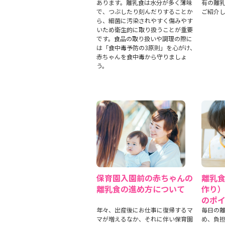
あります。離乳食は水分が多く薄味
有の離
で、つぶしたり刻んだりすることか
ご紹介
ら、細菌に汚染されやすく傷みやす
いため衛生的に取り扱うことが重要
です。食品の取り扱いや調理の際に
は「食中毒予防の3原則」を心がけ、
赤ちゃんを食中毒から守りましょ
う。
保育園入園前の赤ちゃんの
離乳
離乳食の進め方について
作り）
のポ
年々、出産後にお仕事に復帰するマ
毎日の
マが増えるなか、それに伴い保育園
め、負