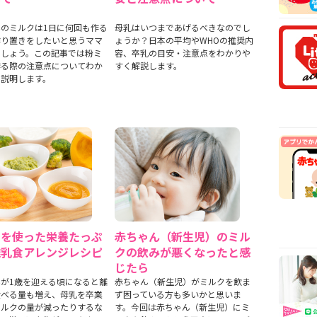
安時
【医
のミルクは1日に何回も作る
母乳はいつまであげるべきなのでし
乳や
作り置きをしたいと思うママ
ょうか？日本の平均やWHOの推奨内
でしょう。この記事では粉ミ
容、卒乳の目安・注意点をわかりや
【看
作る際の注意点についてわか
すく解説します。
から
く説明します。
【看
まで
クを使った栄養たっぷ
赤ちゃん（新生児）のミル
離乳食アレンジレシピ
クの飲みが悪くなったと感
じたら
が1歳を迎える頃になると離
赤ちゃん（新生児）がミルクを飲ま
食べる量も増え、母乳を卒業
ず困っている方も多いかと思いま
ミルクの量が減ったりするな
す。今回は赤ちゃん（新生児）にミ