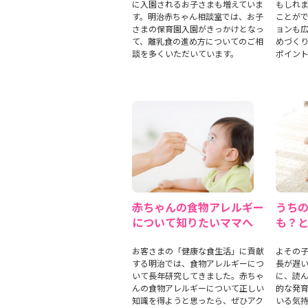
に入園されるお子さまも増えていま
もしれ
す。明治赤ちゃん相談室では、お子
ことが
さまの保育園入園がきっかけとなっ
ョンも
て、離乳食の進め方についてのご相
めづく
談を多くいただいています。
ポイン
赤ちゃんの食物アレルギー
うち
について知りたいママへ
も？
お客さまの「健康な食生活」に貢献
よその
する明治では、食物アレルギーにつ
長が遅
いて長年研究してきました。赤ちゃ
に、読
んの食物アレルギーについて正しい
的な発
知識を得ようと思ったら、ぜひアク
いる気