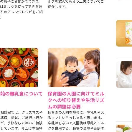
乳の様子に変化がでてきま
ルクを飲んでもらう工夫についてご
回はミルクを使ってできる栄
紹介します。
ぷりのアレンジレシピをご紹
す。
年始の離乳食について
保育園の入園に向けてミル
クへの切り替えや生活リズ
ムの調整は必要
ん相談室では、クリスマスや
保育園の入園を機会に、卒乳を考え
の準備、帰省、ご旅行へ行か
るママもいらっしゃると思います。
など、季節ならではのご相談
卒乳はしないで入園後は母乳とミル
けしています。今回は季節特
クを併用する、職場の環境や家庭の