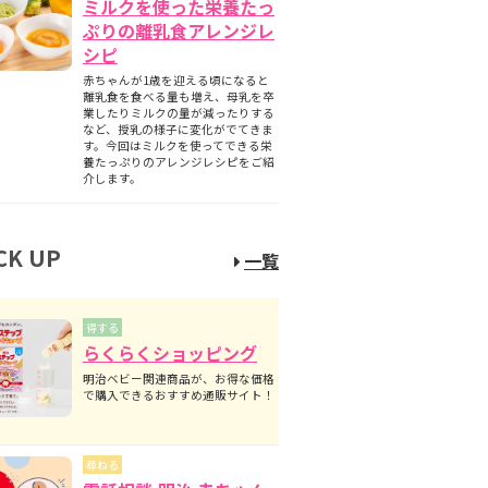
ミルクを使った栄養たっ
ぷりの離乳食アレンジレ
シピ
赤ちゃんが1歳を迎える頃になると
離乳食を食べる量も増え、母乳を卒
業したりミルクの量が減ったりする
など、授乳の様子に変化がでてきま
す。今回はミルクを使ってできる栄
養たっぷりのアレンジレシピをご紹
介します。
CK UP
一覧
得する
らくらくショッピング
明治ベビー関連商品が、お得な価格
で購入できるおすすめ通販サイト！
尋ねる