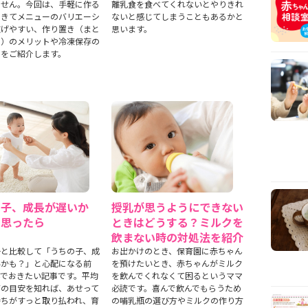
ません。今回は、手軽に作る
離乳食を食べてくれないとやりきれ
できてメニューのバリエーシ
ないと感じてしまうこともあるかと
広げやすい、作り置き（まと
思います。
り）のメリットや冷凍保存の
トをご紹介します。
の子、成長が遅いか
授乳が思うようにできない
と思ったら
ときはどうする？ミルクを
飲まない時の対処法を紹介
子と比較して「うちの子、成
お出かけのとき、保育園に赤ちゃん
いかも？」と心配になる前
を預けたいとき、赤ちゃんがミルク
んでおきたい記事です。平均
を飲んでくれなくて困るというママ
育の目安を知れば、あせって
必読です。喜んで飲んでもらうため
持ちがすっと取り払われ、育
の哺乳瓶の選び方やミルクの作り方