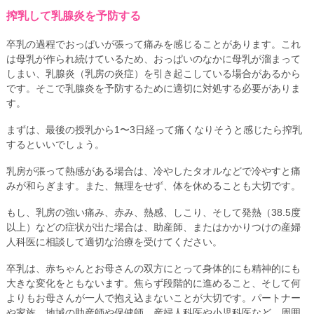
搾乳して乳腺炎を予防する
卒乳の過程でおっぱいが張って痛みを感じることがあります。これ
は母乳が作られ続けているため、おっぱいのなかに母乳が溜まって
しまい、乳腺炎（乳房の炎症）を引き起こしている場合があるから
です。そこで乳腺炎を予防するために適切に対処する必要がありま
す。
まずは、最後の授乳から1〜3日経って痛くなりそうと感じたら搾乳
するといいでしょう。
乳房が張って熱感がある場合は、冷やしたタオルなどで冷やすと痛
みが和らぎます。また、無理をせず、体を休めることも大切です。
もし、乳房の強い痛み、赤み、熱感、しこり、そして発熱（38.5度
以上）などの症状が出た場合は、助産師、またはかかりつけの産婦
人科医に相談して適切な治療を受けてください。
卒乳は、赤ちゃんとお母さんの双方にとって身体的にも精神的にも
大きな変化をともないます。焦らず段階的に進めること、そして何
よりもお母さんが一人で抱え込まないことが大切です。パートナー
や家族、地域の助産師や保健師、産婦人科医や小児科医など、周囲