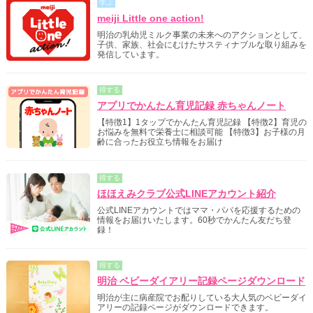
学ぶ
meiji Little one action!
明治の乳幼児ミルク事業の未来へのアクションとして、
子供、家族、社会にむけたサスティナブルな取り組みを
発信しています。
得する
アプリでかんたん育児記録 赤ちゃんノート
【特徴1】1タップでかんたん育児記録 【特徴2】育児の
お悩みを無料で栄養士に相談可能 【特徴3】お子様の月
齢に合ったお役立ち情報をお届け
得する
ほほえみクラブ公式LINEアカウント紹介
公式LINEアカウントではママ・パパを応援するための
情報をお届けいたします。60秒でかんたん友だち登
録！
得する
明治 ベビーダイアリー記録ページダウンロード
明治が主に病産院でお配りしている大人気のベビーダイ
アリーの記録ページがダウンロードできます。