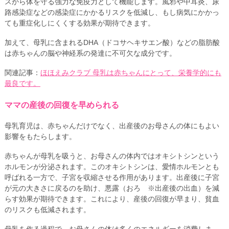
スから体を守る強力な免疫力として機能します。風邪や中耳炎、尿
路感染症などの感染症にかかるリスクを低減し、もし病気にかかっ
ても重症化しにくくする効果が期待できます。
加えて、母乳に含まれるDHA（ドコサヘキサエン酸）などの脂肪酸
は赤ちゃんの脳や神経系の発達に不可欠な成分です。
関連記事：
ほほえみクラブ 母乳は赤ちゃんにとって、栄養学的にも
最良です。
ママの産後の回復を早められる
母乳育児は、赤ちゃんだけでなく、出産後のお母さんの体にもよい
影響をもたらします。
赤ちゃんが母乳を吸うと、お母さんの体内ではオキシトシンという
ホルモンが分泌されます。このオキシトシンは、愛情ホルモンとも
呼ばれる一方で、子宮を収縮させる作用があります。出産後に子宮
が元の大きさに戻るのを助け、悪露（おろ ※出産後の出血）を減
らす効果が期待できます。これにより、産後の回復が早まり、貧血
のリスクも低減されます。