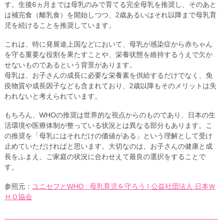
す。生後6ヵ月までは母乳のみで育てる完全母乳を推奨し、そのあと
は補完食（離乳食）を開始しつつ、2歳あるいはそれ以降まで母乳育
児を続けることを推奨しています。
これは、特に発展途上国などにおいて、母乳が感染症から赤ちゃん
を守る重要な役割を果たすことや、栄養状態を維持するうえで欠か
せないものであるという背景があります。
母乳は、お子さんの成長に必要な栄養素を供給するだけでなく、免
疫物質や成長因子なども含まれており、2歳以降もそのメリットは失
われないと考えられています。
もちろん、WHOの推奨は世界的な視点からのものであり、日本の生
活環境や医療体制が整っている状況とは異なる部分もあります。こ
の推奨を「母乳にはそれだけの価値がある」という理解として受け
止めていただければと思います。大切なのは、お子さんの健康と成
長をふまえ、ご家庭の状況に合わせえて最良の選択をすることで
す。
参照元：
ユニセフとWHO : 母乳育児を守ろう | 公益社団法人 日本Ｗ
ＨＯ協会