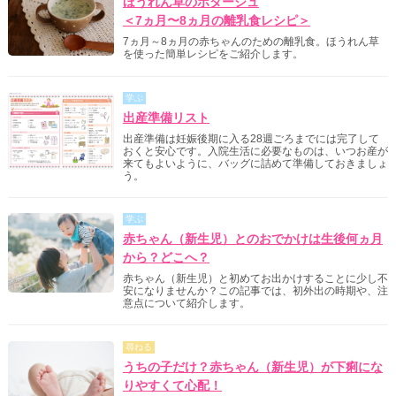
ほうれん草のポタージュ
＜7ヵ月〜8ヵ月の離乳食レシピ＞
7ヵ月～8ヵ月の赤ちゃんのための離乳食。ほうれん草
を使った簡単レシピをご紹介します。
学ぶ
出産準備リスト
出産準備は妊娠後期に入る28週ごろまでには完了して
おくと安心です。入院生活に必要なものは、いつお産が
来てもよいように、バッグに詰めて準備しておきましょ
う。
学ぶ
赤ちゃん（新生児）とのおでかけは生後何ヵ月
から？どこへ？
赤ちゃん（新生児）と初めてお出かけすることに少し不
安になりませんか？この記事では、初外出の時期や、注
意点について紹介します。
尋ねる
うちの子だけ？赤ちゃん（新生児）が下痢にな
りやすくて心配！