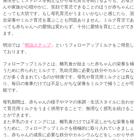
無理をしてストレスを抱えながら母乳育児を続けるよりも、お母さ
んや家族が心穏やかに、笑顔で育児できることのほうが赤ちゃんに
とっても大切です。もし母乳育児がうまくいかないと感じたら、混
合栄養やミルク育児を選ぶことも問題ありません。ミルク育児であ
っても赤ちゃんへの愛情は変わらず、十分に愛情を育むことができ
ます。
明治では「
明治ステップ
」というフォローアップミルクをご用意し
ております。
フォローアップミルクとは、離乳食が始まった赤ちゃんの栄養を補
うために作られたミルクで、乳幼児期に必要な鉄分やカルシウムな
どが多く含まれているのが特徴です。母乳や育児用ミルクとは異な
り、毎日の食事だけでは不足しがちな栄養をミルクで補うことが可
能です。
母乳期間は、赤ちゃんの様子やママの体調・生活スタイルに合わせ
て育児用ミルクをうまく併用することで、無理なく授乳を続けるこ
とができます。
また卒乳のタイミングには、離乳食だけでは不足しがちな栄養を補
うために、フォローアップミルクを積極的に取り入れていきましょ
う。赤ちゃんの成長に必要な鉄分やカルシウムなどをしっかりサポ