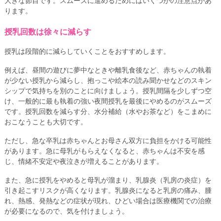
大きな節目です。スムーズに進めるためにはいくつかの注意点があ
ります。
授乳回数は徐々に減らす
授乳は段階的に減らしていくことをおすすめします。
例えば、昼間の遊びに夢中なときや離乳食後など、赤ちゃんの執着
が少ない授乳から減らし、抱っこや絵本の読み聞かせなどのスキン
シップで気持ちを別のことに向けましょう。授乳間隔を少しずつ空
け、一般的に最も執着の強い夜間授乳を最後にやめるのがスムーズ
です。授乳回数を減らす分、水分補給（水やお茶など）をこまめに
おこなうことも大切です。
ただし、急な卒乳は赤ちゃんとお母さん双方に負担をかける可能性
があります。急に母乳がもらえなくなると、赤ちゃんは不安を感
じ、情緒不安定や夜泣きが増えることがあります。
また、急に授乳をやめると母乳が溜まり、乳腺炎（乳房の炎症）を
引き起こすリスクが高くなります。乳腺炎になると乳房の痛み、腫
れ、熱感、発熱などの症状が現れ、ひどい場合は医療機関での治療
が必要になるので、気を付けましょう。