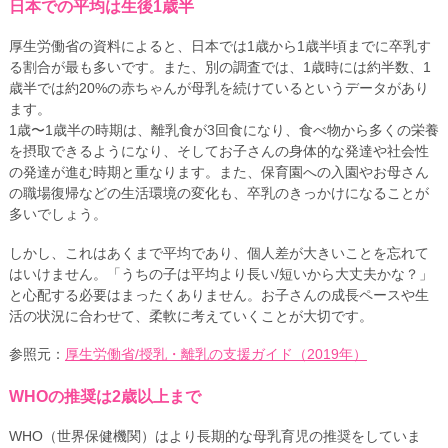
日本での平均は生後1歳半
厚生労働省の資料によると、日本では1歳から1歳半頃までに卒乳す
る割合が最も多いです。また、別の調査では、1歳時には約半数、1
歳半では約20%の赤ちゃんが母乳を続けているというデータがあり
ます。
1歳〜1歳半の時期は、離乳食が3回食になり、食べ物から多くの栄養
を摂取できるようになり、そしてお子さんの身体的な発達や社会性
の発達が進む時期と重なります。また、保育園への入園やお母さん
の職場復帰などの生活環境の変化も、卒乳のきっかけになることが
多いでしょう。
しかし、これはあくまで平均であり、個人差が大きいことを忘れて
はいけません。「うちの子は平均より長い/短いから大丈夫かな？」
と心配する必要はまったくありません。お子さんの成長ペースや生
活の状況に合わせて、柔軟に考えていくことが大切です。
参照元：
厚生労働省/授乳・離乳の支援ガイド（2019年）
WHOの推奨は2歳以上まで
WHO（世界保健機関）はより長期的な母乳育児の推奨をしていま