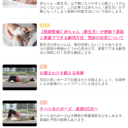
赤ちゃん（新生児）は下痢になりやすく心配という方も
少なくないはず。この記事では赤ちゃん（新生児）が下
痢になってしまう原因や対処方法について紹介します。
尋ねる
【医師監修】赤ちゃん（新生児）が便秘？原因
と家庭でできる解消方法、受診の目安について
新生児の赤ちゃんは、毎日排便しないことがあります。
その原因や便秘かどうかの見分け方、家庭でできる解消
法と病院に行く目安を解説します。
動く
お腹まわりを鍛える体操
安定の良いポーズでお腹まわりを鍛えましょう。出産時
にも出産後のシェイプアップにも役立ちます。
動く
すべり台のポーズ 産後5日目〜
すべり台のポーズは大臀筋や骨盤底筋をひきしめます。
尿漏れ予防の効果もあります。