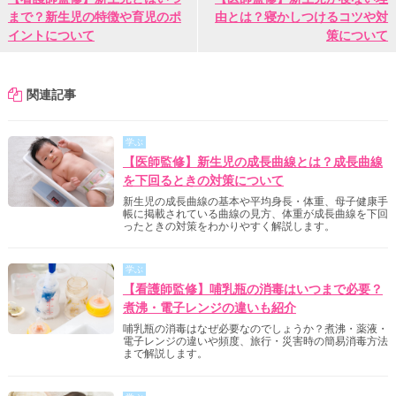
まで？新生児の特徴や育児のポ
由とは？寝かしつけるコツや対
イントについて
策について
関連記事
学ぶ
【医師監修】新生児の成長曲線とは？成長曲線
を下回るときの対策について
新生児の成長曲線の基本や平均身長・体重、母子健康手
帳に掲載されている曲線の見方、体重が成長曲線を下回
ったときの対策をわかりやすく解説します。
学ぶ
【看護師監修】哺乳瓶の消毒はいつまで必要？
煮沸・電子レンジの違いも紹介
哺乳瓶の消毒はなぜ必要なのでしょうか？煮沸・薬液・
電子レンジの違いや頻度、旅行・災害時の簡易消毒方法
まで解説します。