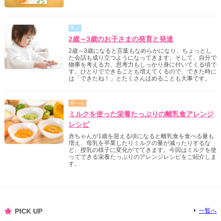
学ぶ
2歳～3歳のお子さまの発育と発達
2歳～3歳になると言葉もなめらかになり、ちょっとし
た会話も成り立つようになってきます。そして、自分で
物事を考える力、思考力もしっかり身に付いてくる頃で
す。ひとりでできることも増えてくるので、できた時に
は「できたね！」とたくさんほめることも大事です。
食べる
ミルクを使った栄養たっぷりの離乳食アレンジ
レシピ
赤ちゃんが1歳を迎える頃になると離乳食を食べる量も
増え、母乳を卒業したりミルクの量が減ったりするな
ど、授乳の様子に変化がでてきます。今回はミルクを使
ってできる栄養たっぷりのアレンジレシピをご紹介しま
す。
PICK UP
一覧へ