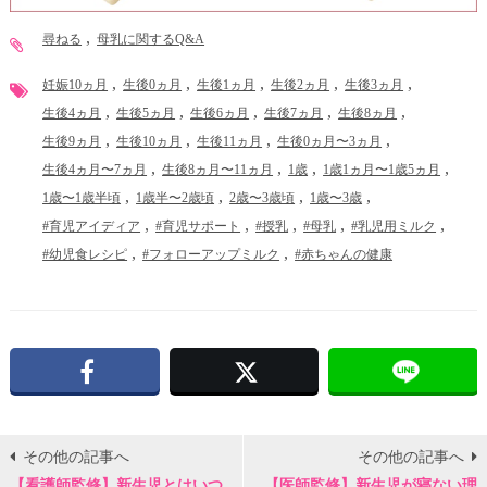
尋ねる
母乳に関するQ&A
妊娠10ヵ月
生後0ヵ月
生後1ヵ月
生後2ヵ月
生後3ヵ月
生後4ヵ月
生後5ヵ月
生後6ヵ月
生後7ヵ月
生後8ヵ月
生後9ヵ月
生後10ヵ月
生後11ヵ月
生後0ヵ月〜3ヵ月
生後4ヵ月〜7ヵ月
生後8ヵ月〜11ヵ月
1歳
1歳1ヵ月〜1歳5ヵ月
1歳〜1歳半頃
1歳半〜2歳頃
2歳〜3歳頃
1歳〜3歳
#育児アイディア
#育児サポート
#授乳
#母乳
#乳児用ミルク
#幼児食レシピ
#フォローアップミルク
#赤ちゃんの健康
Facebook
X
その他の記事へ
その他の記事へ
【看護師監修】新生児とはいつ
【医師監修】新生児が寝ない理