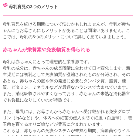
母乳育児の3つのメリット
母乳育児を続ける期間について悩むかもしれませんが、母乳が赤ち
ゃんにもお母さんにもメリットがあることは間違いありません。こ
こでは、母乳の3つのメリットについて詳しく見ていきましょう。
赤ちゃんが栄養素や免疫物質を得られる
母乳は赤ちゃんにとって理想的な栄養源です。
母乳の成分は、赤ちゃんの成長段階に合わせて日々変化します。新
生児期には初乳として免疫物質が凝縮されたものが分泌され、その
あとも、赤ちゃんの脳や体の発達に必要なタンパク質、脂質、糖
質、ビタミン、ミネラルなどが最適なバランスで含まれています。
また、消化吸収されやすくなっており、赤ちゃんの未熟な消化器官
でも負担になりにくいのが特徴です。
また、母乳には、お母さんから赤ちゃんへ受け継がれる免疫グロブ
リン（IgAなど）や、体内への細菌の侵入を防ぐ細胞（白血球）、善
玉菌を育てるオリゴ糖などが豊富に含まれています。
これらは、赤ちゃんの免疫システムが未熟な期間、病原菌やウイル