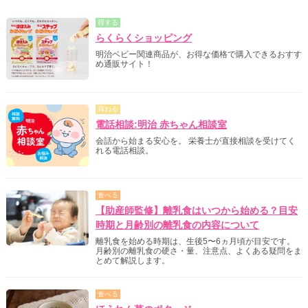
得する
らくらくショッピング
明治ベビー関連商品が、お得な価格で購入できるおすす
め通販サイト！
尋ねる
電話相談:明治 赤ちゃん相談室
会話から始まる安心を。 栄養士が直接相談を受けてく
れる電話相談。
食べる
【助産師監修】離乳食はいつから始める？目安
時期と月齢別の離乳食の内容について
離乳食を始める時期は、生後5〜6ヵ月頃が目安です。
月齢別の離乳食の硬さ・量、注意点、よくある疑問をま
とめて解説します。
食べる