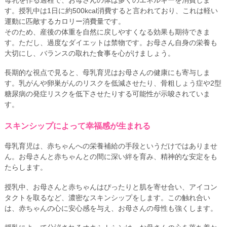
母乳を作る過程で、お母さんの体は多くのエネルギーを消費しま
す。授乳中は1日に約500kcal消費すると言われており、これは軽い
運動に匹敵するカロリー消費量です。
そのため、産後の体重を自然に戻しやすくなる効果も期待できま
す。ただし、過度なダイエットは禁物です。お母さん自身の栄養も
大切にし、バランスの取れた食事を心がけましょう。
長期的な視点で見ると、母乳育児はお母さんの健康にも寄与しま
す。乳がんや卵巣がんのリスクを低減させたり、骨粗しょう症や2型
糖尿病の発症リスクを低下させたりする可能性が示唆されていま
す。
スキンシップによって幸福感が生まれる
母乳育児は、赤ちゃんへの栄養補給の手段というだけではありませ
ん。お母さんと赤ちゃんとの間に深い絆を育み、精神的な安定をも
たらします。
授乳中、お母さんと赤ちゃんはぴったりと肌を寄せ合い、アイコン
タクトを取るなど、濃密なスキンシップをします。この触れ合い
は、赤ちゃんの心に安心感を与え、お母さんの母性も強くします。