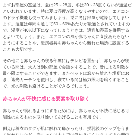
まずお部屋の室温は、夏は25～28度、冬は20～23度くらいが適温だ
といわれています。特に夏は湿度が高くなりやすいので、エアコン
のドライ機能も使ってみましょう。逆に冬は部屋が乾燥してしまい
ます。湿度は年間を通して50～60%あたりが最適とされていますの
で、湿度が40%以下になってしまうときは、適宜加湿器を併用する
とよいでしょう。また、エアコンの風が赤ちゃんに直接あたらない
ようにすることや、暖房器具を赤ちゃんから離れた場所に設置する
ことも大切です。
その他にも赤ちゃんの寝る部屋にはテレビを置かず、赤ちゃんが寝
ている間は、大人は別の部屋で会話をすることで、音による刺激を
最小限にすることができます。またベッドは窓から離れた場所にお
き、遮光カーテンを使用し、寝ている間は極力照明を暗くすること
で、光の刺激も避けることができるでしょう。
赤ちゃんが不快に感じる要素を取り除く
赤ちゃんが眠れるようにするためには、赤ちゃんが不快に感じる可
能性のあるものを取り除いてあげることも有用です。
例えば着衣のタグが肌に触れて痛かったり、授乳後のゲップをうま
く出せないなど、赤ちゃんは大人では気付きにくいさまざまな理由