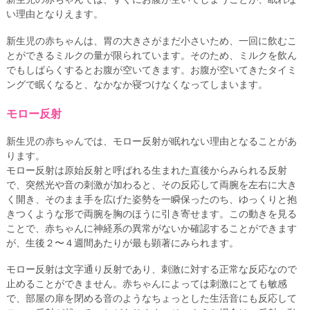
い理由となりえます。
新生児の赤ちゃんは、胃の大きさがまだ小さいため、一回に飲むこ
とができるミルクの量が限られています。そのため、ミルクを飲ん
でもしばらくするとお腹が空いてきます。お腹が空いてきたタイミ
ングで眠くなると、なかなか寝つけなくなってしまいます。
モロー反射
新生児の赤ちゃんでは、モロー反射が眠れない理由となることがあ
ります。
モロー反射は原始反射と呼ばれる生まれた直後からみられる反射
で、突然光や音の刺激が加わると、その反応して両腕を左右に大き
く開き、そのまま手を広げた姿勢を一瞬保ったのち、ゆっくりと抱
きつくような形で両腕を胸のほうに引き寄せます。この動きを見る
ことで、赤ちゃんに神経系の異常がないか確認することができます
が、生後２〜４週間あたりが最も顕著にみられます。
モロー反射は文字通り反射であり、刺激に対する正常な反応なので
止めることができません。赤ちゃんによっては刺激にとても敏感
で、部屋の扉を閉める音のようなちょっとした生活音にも反応して