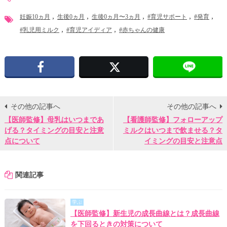
妊娠10ヵ月
生後0ヵ月
生後0ヵ月〜3ヵ月
#育児サポート
#発育
#乳児用ミルク
#育児アイディア
#赤ちゃんの健康
Facebook
X
その他の記事へ
その他の記事へ
【医師監修】母乳はいつまであ
【看護師監修】フォローアップ
げる？タイミングの目安と注意
ミルクはいつまで飲ませる？タ
点について
イミングの目安と注意点
関連記事
学ぶ
【医師監修】新生児の成長曲線とは？成長曲線
を下回るときの対策について