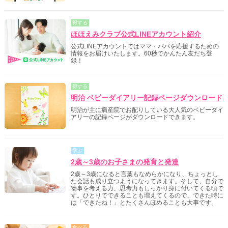
得する
ほほえみクラブ公式LINEアカウント紹介
公式LINEアカウントではママ・パパを応援するための
情報をお届けいたします。60秒でかんたん友だち登
録！
得する
明治 ベビーダイアリー記録ページダウンロード
明治が主に病産院でお配りしている大人気のベビーダイ
アリーの記録ページがダウンロードできます。
学ぶ
2歳～3歳のお子さまの発育と発達
2歳～3歳になると言葉もなめらかになり、ちょっとし
た会話も成り立つようになってきます。そして、自分で
物事を考える力、思考力もしっかり身に付いてくる頃で
す。ひとりでできることも増えてくるので、できた時に
は「できたね！」とたくさんほめることも大事です。
食べる