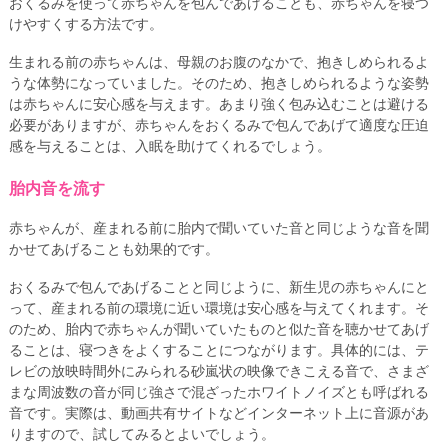
おくるみを使って赤ちゃんを包んであげることも、赤ちゃんを寝つ
けやすくする方法です。
生まれる前の赤ちゃんは、母親のお腹のなかで、抱きしめられるよ
うな体勢になっていました。そのため、抱きしめられるような姿勢
は赤ちゃんに安心感を与えます。あまり強く包み込むことは避ける
必要がありますが、赤ちゃんをおくるみで包んであげて適度な圧迫
感を与えることは、入眠を助けてくれるでしょう。
胎内音を流す
赤ちゃんが、産まれる前に胎内で聞いていた音と同じような音を聞
かせてあげることも効果的です。
おくるみで包んであげることと同じように、新生児の赤ちゃんにと
って、産まれる前の環境に近い環境は安心感を与えてくれます。そ
のため、胎内で赤ちゃんが聞いていたものと似た音を聴かせてあげ
ることは、寝つきをよくすることにつながります。具体的には、テ
レビの放映時間外にみられる砂嵐状の映像できこえる音で、さまざ
まな周波数の音が同じ強さで混ざったホワイトノイズとも呼ばれる
音です。実際は、動画共有サイトなどインターネット上に音源があ
りますので、試してみるとよいでしょう。