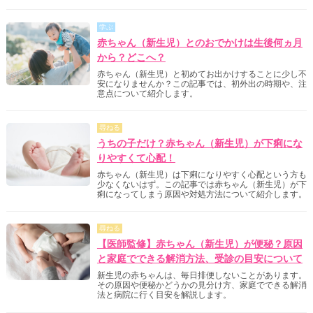
学ぶ
赤ちゃん（新生児）とのおでかけは生後何ヵ月
から？どこへ？
赤ちゃん（新生児）と初めてお出かけすることに少し不
安になりませんか？この記事では、初外出の時期や、注
意点について紹介します。
尋ねる
うちの子だけ？赤ちゃん（新生児）が下痢にな
りやすくて心配！
赤ちゃん（新生児）は下痢になりやすく心配という方も
少なくないはず。この記事では赤ちゃん（新生児）が下
痢になってしまう原因や対処方法について紹介します。
尋ねる
【医師監修】赤ちゃん（新生児）が便秘？原因
と家庭でできる解消方法、受診の目安について
新生児の赤ちゃんは、毎日排便しないことがあります。
その原因や便秘かどうかの見分け方、家庭でできる解消
法と病院に行く目安を解説します。