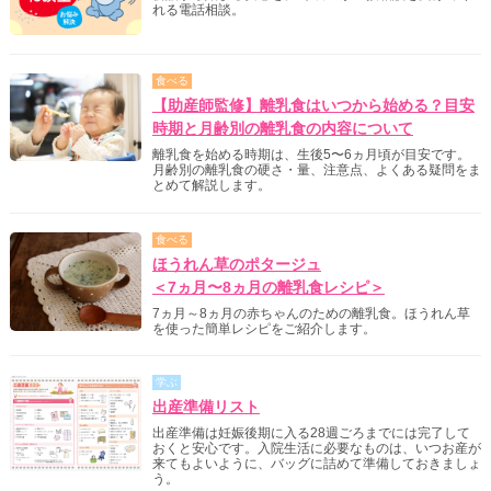
れる電話相談。
食べる
【助産師監修】離乳食はいつから始める？目安
時期と月齢別の離乳食の内容について
離乳食を始める時期は、生後5〜6ヵ月頃が目安です。
月齢別の離乳食の硬さ・量、注意点、よくある疑問をま
とめて解説します。
食べる
ほうれん草のポタージュ
＜7ヵ月〜8ヵ月の離乳食レシピ＞
7ヵ月～8ヵ月の赤ちゃんのための離乳食。ほうれん草
を使った簡単レシピをご紹介します。
学ぶ
出産準備リスト
出産準備は妊娠後期に入る28週ごろまでには完了して
おくと安心です。入院生活に必要なものは、いつお産が
来てもよいように、バッグに詰めて準備しておきましょ
う。