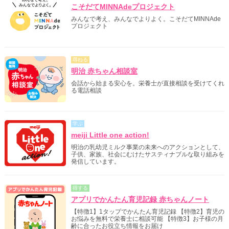
こそだてMINNAdeプロジェクト
みんなで考え、みんなでよりよく。こそだてMINNAde
プロジェクト
尋ねる
明治 赤ちゃん相談室
会話から始まる安心を。栄養士が直接相談を受けてくれ
る電話相談
学ぶ
meiji Little one action!
明治の乳幼児ミルク事業の未来へのアクションとして、
子供、家族、社会にむけたサスティナブルな取り組みを
発信しています。
得する
アプリでかんたん育児記録 赤ちゃんノート
【特徴1】1タップでかんたん育児記録 【特徴2】育児の
お悩みを無料で栄養士に相談可能 【特徴3】お子様の月
齢に合ったお役立ち情報をお届け