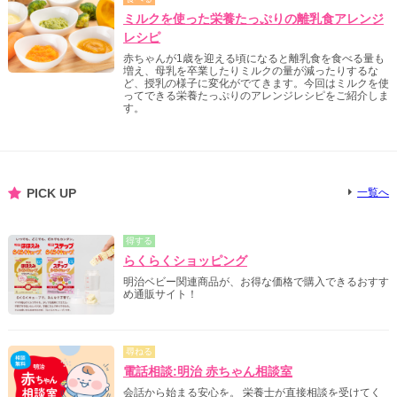
ミルクを使った栄養たっぷりの離乳食アレンジ
レシピ
赤ちゃんが1歳を迎える頃になると離乳食を食べる量も
増え、母乳を卒業したりミルクの量が減ったりするな
ど、授乳の様子に変化がでてきます。今回はミルクを使
ってできる栄養たっぷりのアレンジレシピをご紹介しま
す。
PICK UP
一覧へ
得する
らくらくショッピング
明治ベビー関連商品が、お得な価格で購入できるおすす
め通販サイト！
尋ねる
電話相談:明治 赤ちゃん相談室
会話から始まる安心を。 栄養士が直接相談を受けてく