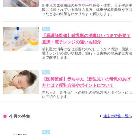
新生児の成長曲線の基本や平均身長・体重、母子健康手
帳に掲載されている曲線の見方、体重が成長曲線を下回
ったときの対策をわかりやすく解説します。
学ぶ
【看護師監修】哺乳瓶の消毒はいつまで必要？
煮沸・電子レンジの違いも紹介
哺乳瓶の消毒はなぜ必要なのでしょうか？煮沸・薬液・
電子レンジの違いや頻度、旅行・災害時の簡易消毒方法
まで解説します。
学ぶ
【医師監修】赤ちゃん（新生児）の母乳のあげ
方とは？授乳方法やポイントについて
赤ちゃん（新生児）への母乳の授乳方法とポイントにつ
いて紹介します。
今月の特集
過去の特集一覧へ
学ぶ