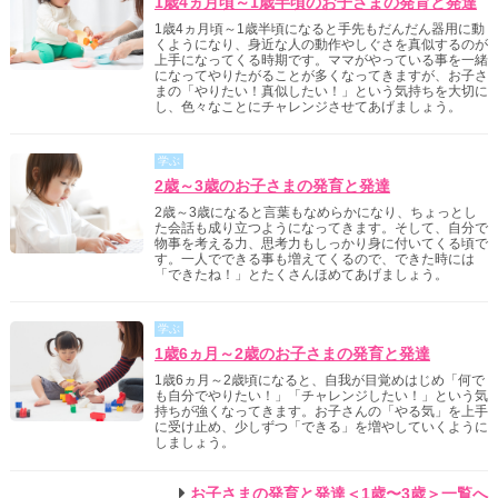
1歳4ヵ月頃～1歳半頃のお子さまの発育と発達
1歳4ヵ月頃～1歳半頃になると手先もだんだん器用に動
くようになり、身近な人の動作やしぐさを真似するのが
上手になってくる時期です。ママがやっている事を一緒
になってやりたがることが多くなってきますが、お子さ
まの「やりたい！真似したい！」という気持ちを大切に
し、色々なことにチャレンジさせてあげましょう。
学ぶ
2歳～3歳のお子さまの発育と発達
2歳～3歳になると言葉もなめらかになり、ちょっとし
た会話も成り立つようになってきます。そして、自分で
物事を考える力、思考力もしっかり身に付いてくる頃で
す。一人でできる事も増えてくるので、できた時には
「できたね！」とたくさんほめてあげましょう。
学ぶ
1歳6ヵ月～2歳のお子さまの発育と発達
1歳6ヵ月～2歳頃になると、自我が目覚めはじめ「何で
も自分でやりたい！」「チャレンジしたい！」という気
持ちが強くなってきます。お子さんの「やる気」を上手
に受け止め、少しずつ「できる」を増やしていくように
しましょう。
お子さまの発育と発達＜1歳〜3歳＞一覧へ