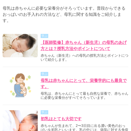
母乳は赤ちゃんに必要な栄養分がそろっています。普段からできる
おっぱいのお手入れの方法など、母乳に関する知識をご紹介しま
す。
学ぶ
【医師監修】赤ちゃん（新生児）の母乳のあげ
方とは？授乳方法やポイントについて
赤ちゃん（新生児）への母乳の授乳方法とポイントにつ
いて紹介します。
学ぶ
母乳は赤ちゃんにとって、栄養学的にも最良で
す。
母乳は、赤ちゃんにとって最も自然な栄養で、赤ちゃん
に必要な栄養分がすべてそろっています。
学ぶ
初乳はとても大切です
赤ちゃんが生まれて、2〜3日目に出る濃い黄色のおっ
ぱいを初乳といいます。乳の中には、病気に対する免疫