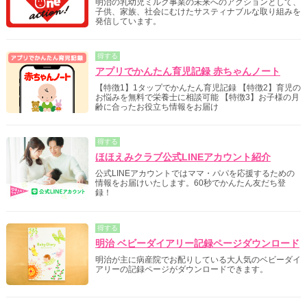
明治の乳幼児ミルク事業の未来へのアクションとして、
子供、家族、社会にむけたサスティナブルな取り組みを
発信しています。
得する
アプリでかんたん育児記録 赤ちゃんノート
【特徴1】1タップでかんたん育児記録 【特徴2】育児の
お悩みを無料で栄養士に相談可能 【特徴3】お子様の月
齢に合ったお役立ち情報をお届け
得する
ほほえみクラブ公式LINEアカウント紹介
公式LINEアカウントではママ・パパを応援するための
情報をお届けいたします。60秒でかんたん友だち登
録！
得する
明治 ベビーダイアリー記録ページダウンロード
明治が主に病産院でお配りしている大人気のベビーダイ
アリーの記録ページがダウンロードできます。