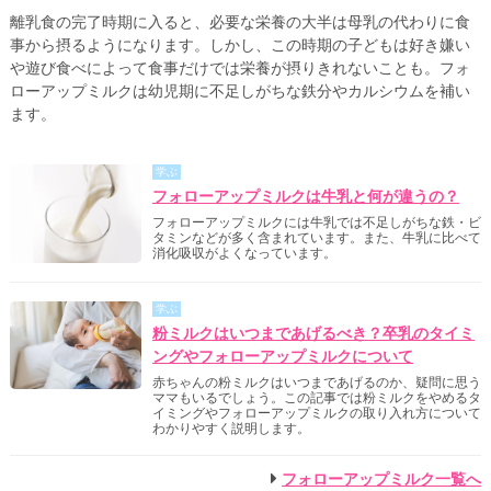
離乳食の完了時期に入ると、必要な栄養の大半は母乳の代わりに食
事から摂るようになります。しかし、この時期の子どもは好き嫌い
や遊び食べによって食事だけでは栄養が摂りきれないことも。フォ
ローアップミルクは幼児期に不足しがちな鉄分やカルシウムを補い
ます。
学ぶ
フォローアップミルクは牛乳と何が違うの？
フォローアップミルクには牛乳では不足しがちな鉄・ビ
タミンなどが多く含まれています。また、牛乳に比べて
消化吸収がよくなっています。
学ぶ
粉ミルクはいつまであげるべき？卒乳のタイミ
ングやフォローアップミルクについて
赤ちゃんの粉ミルクはいつまであげるのか、疑問に思う
ママもいるでしょう。この記事では粉ミルクをやめるタ
イミングやフォローアップミルクの取り入れ方について
わかりやすく説明します。
フォローアップミルク一覧へ