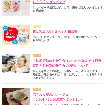
らくらくショッピング
明治ベビー関連商品が、お得な価格で購入できるおすす
め通販サイト！
尋ねる
電話相談:明治 赤ちゃん相談室
会話から始まる安心を。 栄養士が直接相談を受けてく
れる電話相談。
食べる
【助産師監修】離乳食はいつから始める？目安
時期と月齢別の離乳食の内容について
離乳食を始める時期は、生後5〜6ヵ月頃が目安です。
月齢別の離乳食の硬さ・量、注意点、よくある疑問をま
とめて解説します。
食べる
ほうれん草のポタージュ
＜7ヵ月〜8ヵ月の離乳食レシピ＞