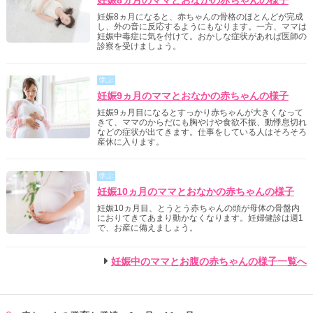
妊娠8ヵ月になると、赤ちゃんの骨格のほとんどが完成
し、外の音に反応するようにもなります。一方、ママは
妊娠中毒症に気を付けて。おかしな症状があれば医師の
診察を受けましょう。
学ぶ
妊娠9ヵ月のママとおなかの赤ちゃんの様子
妊娠9ヵ月目になるとすっかり赤ちゃんが大きくなって
きて、ママのからだにも胸やけや食欲不振、動悸息切れ
などの症状が出てきます。仕事をしている人はそろそろ
産休に入ります。
学ぶ
妊娠10ヵ月のママとおなかの赤ちゃんの様子
妊娠10ヵ月目、とうとう赤ちゃんの頭が母体の骨盤内
におりてきてあまり動かなくなります。妊婦健診は週1
で、お産に備えましょう。
妊娠中のママとお腹の赤ちゃんの様子一覧へ