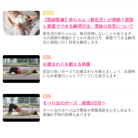
尋ねる
【医師監修】赤ちゃん（新生児）が便秘？原因
と家庭でできる解消方法、受診の目安について
新生児の赤ちゃんは、毎日排便しないことがあります。
その原因や便秘かどうかの見分け方、家庭でできる解消
法と病院に行く目安を解説します。
動く
お腹まわりを鍛える体操
安定の良いポーズでお腹まわりを鍛えましょう。出産時
にも出産後のシェイプアップにも役立ちます。
動く
すべり台のポーズ 産後5日目〜
すべり台のポーズは大臀筋や骨盤底筋をひきしめます。
尿漏れ予防の効果もあります。