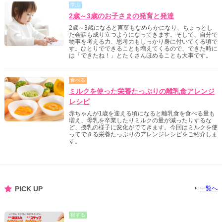
学ぶ
2歳～3歳のお子さまの発育と発達
2歳～3歳になると言葉もなめらかになり、ちょっとし
た会話も成り立つようになってきます。そして、自分で
物事を考える力、思考力もしっかり身に付いてくる頃で
す。ひとりでできることも増えてくるので、できた時に
は「できたね！」とたくさんほめることも大事です。
食べる
ミルクを使った栄養たっぷりの離乳食アレンジ
レシピ
赤ちゃんが1歳を迎える頃になると離乳食を食べる量も
増え、母乳を卒業したりミルクの量が減ったりするな
ど、授乳の様子に変化がでてきます。今回はミルクを使
ってできる栄養たっぷりのアレンジレシピをご紹介しま
す。
PICK UP
一覧へ
得する