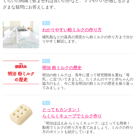
くらいの間隔で飲ませれば良いのかなど、ママやパパが感じるさま
ざまな疑問にお答えします。
学ぶ
わかりやすい粉ミルクの作り方
哺乳瓶などの器具の用意から粉ミルクの作り方まで分か
りやすく解説します。
学ぶ
明治 粉ミルクの歴史
明治の粉ミルクは、長年に渡って研究開発を重ね「母
乳」に近づいてきました。たくさんのママと赤ちゃんの
協力のもと、今に至る明治の粉ミルクの歴史を振り返っ
てみましょう。
学ぶ
とってもカンタン！
らくらくキューブでミルク作り
「明治ほほえみ らくらくキューブ」はとっても簡単！
動画でミルクの作り方を見てみましょう。ミルクの作り
方のポイントも紹介しています。