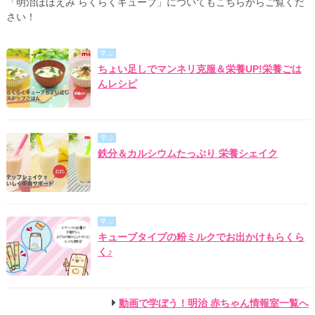
「明治ほほえみ らくらくキューブ」についてもこちらからご覧くだ
さい！
学ぶ
ちょい足しでマンネリ克服＆栄養UP!栄養ごは
んレシピ
学ぶ
鉄分＆カルシウムたっぷり 栄養シェイク
学ぶ
キューブタイプの粉ミルクでお出かけもらくら
く♪
動画で学ぼう！明治 赤ちゃん情報室一覧へ