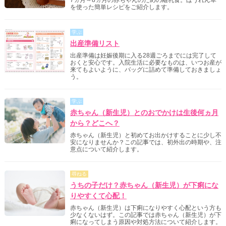
7ヵ月～8ヵ月の赤ちゃんのための離乳食。ほうれん草
を使った簡単レシピをご紹介します。
学ぶ
出産準備リスト
出産準備は妊娠後期に入る28週ごろまでには完了して
おくと安心です。入院生活に必要なものは、いつお産が
来てもよいように、バッグに詰めて準備しておきましょ
う。
学ぶ
赤ちゃん（新生児）とのおでかけは生後何ヵ月
から？どこへ？
赤ちゃん（新生児）と初めてお出かけすることに少し不
安になりませんか？この記事では、初外出の時期や、注
意点について紹介します。
尋ねる
うちの子だけ？赤ちゃん（新生児）が下痢にな
りやすくて心配！
赤ちゃん（新生児）は下痢になりやすく心配という方も
少なくないはず。この記事では赤ちゃん（新生児）が下
痢になってしまう原因や対処方法について紹介します。