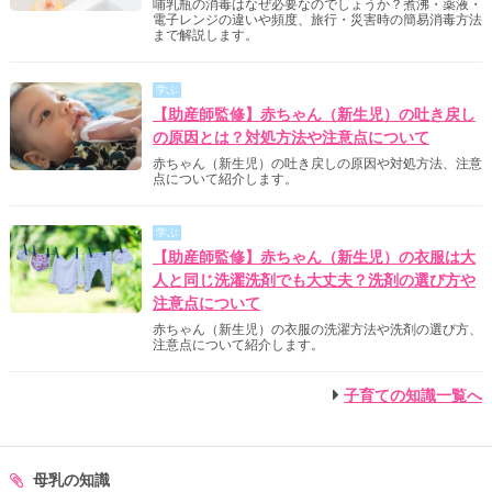
哺乳瓶の消毒はなぜ必要なのでしょうか？煮沸・薬液・
電子レンジの違いや頻度、旅行・災害時の簡易消毒方法
まで解説します。
学ぶ
【助産師監修】赤ちゃん（新生児）の吐き戻し
の原因とは？対処方法や注意点について
赤ちゃん（新生児）の吐き戻しの原因や対処方法、注意
点について紹介します。
学ぶ
【助産師監修】赤ちゃん（新生児）の衣服は大
人と同じ洗濯洗剤でも大丈夫？洗剤の選び方や
注意点について
赤ちゃん（新生児）の衣服の洗濯方法や洗剤の選び方、
注意点について紹介します。
子育ての知識一覧へ
母乳の知識