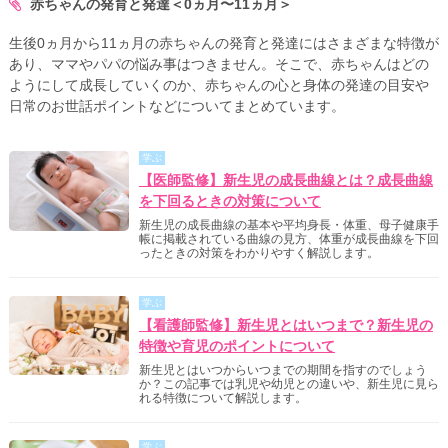
赤ちゃんの発育と発達＜0ヵ月〜11ヵ月＞
生後0ヵ月から11ヵ月の赤ちゃんの発育と発達にはさまざまな特徴が
あり、ママやパパの悩み事はつきません。そこで、赤ちゃんはどの
ようにして成長していくのか、赤ちゃんの心と身体の発達の目安や
日常のお世話ポイントなどについてまとめています。
学ぶ
【医師監修】新生児の成長曲線とは？成長曲線
を下回るときの対策について
新生児の成長曲線の基本や平均身長・体重、母子健康手
帳に掲載されている曲線の見方、体重が成長曲線を下回
ったときの対策をわかりやすく解説します。
学ぶ
【看護師監修】新生児とはいつまで？新生児の
特徴や育児のポイントについて
新生児とはいつからいつまでの期間を指すのでしょう
か？この記事では乳児や幼児との違いや、新生児に見ら
れる特徴について解説します。
学ぶ