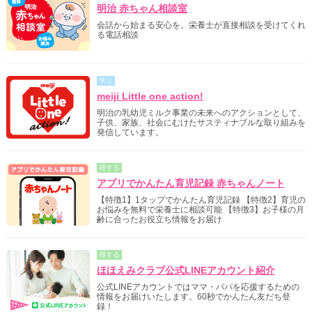
明治 赤ちゃん相談室
会話から始まる安心を。栄養士が直接相談を受けてくれ
る電話相談
学ぶ
meiji Little one action!
明治の乳幼児ミルク事業の未来へのアクションとして、
子供、家族、社会にむけたサスティナブルな取り組みを
発信しています。
得する
アプリでかんたん育児記録 赤ちゃんノート
【特徴1】1タップでかんたん育児記録 【特徴2】育児の
お悩みを無料で栄養士に相談可能 【特徴3】お子様の月
齢に合ったお役立ち情報をお届け
得する
ほほえみクラブ公式LINEアカウント紹介
公式LINEアカウントではママ・パパを応援するための
情報をお届けいたします。60秒でかんたん友だち登
録！