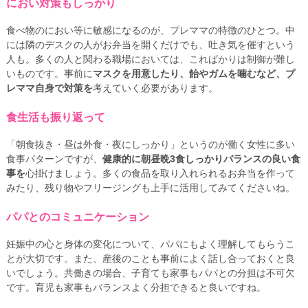
におい対策もしっかり
食べ物のにおい等に敏感になるのが、プレママの特徴のひとつ。中
には隣のデスクの人がお弁当を開くだけでも、吐き気を催すという
人も。多くの人と関わる職場においては、こればかりは制御が難し
いものです。事前に
マスクを用意したり、飴やガムを噛むなど、プ
レママ自身で対策を
考えていく必要があります。
食生活も振り返って
「朝食抜き・昼は外食・夜にしっかり」というのが働く女性に多い
食事パターンですが、
健康的に朝昼晩3食しっかりバランスの良い食
事を
心掛けましょう。多くの食品を取り入れられるお弁当を作って
みたり、残り物やフリージングも上手に活用してみてくださいね。
パパとのコミュニケーション
妊娠中の心と身体の変化について、パパにもよく理解してもらうこ
とが大切です。また、産後のことも事前によく話し合っておくと良
いでしょう。共働きの場合、子育ても家事もパパとの分担は不可欠
です。育児も家事もバランスよく分担できると良いですね。