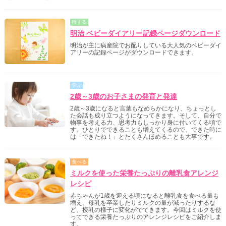
得する
明治 ベビーダイアリー記録ページダウンロード
明治が主に病産院でお配りしている大人気のベビーダイ
アリーの記録ページがダウンロードできます。
学ぶ
2歳～3歳のお子さまの発育と発達
2歳～3歳になると言葉もなめらかになり、ちょっとし
た会話も成り立つようになってきます。そして、自分で
物事を考える力、思考力もしっかり身に付いてくる頃で
す。ひとりでできることも増えてくるので、できた時に
は「できたね！」とたくさんほめることも大事です。
食べる
ミルクを使った栄養たっぷりの離乳食アレンジ
レシピ
赤ちゃんが1歳を迎える頃になると離乳食を食べる量も
増え、母乳を卒業したりミルクの量が減ったりするな
ど、授乳の様子に変化がでてきます。今回はミルクを使
ってできる栄養たっぷりのアレンジレシピをご紹介しま
す。