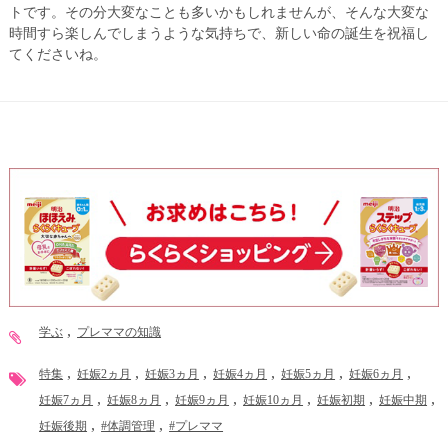
トです。その分大変なことも多いかもしれませんが、そんな大変な
時間すら楽しんでしまうような気持ちで、新しい命の誕生を祝福し
てくださいね。
学ぶ
プレママの知識
特集
妊娠2ヵ月
妊娠3ヵ月
妊娠4ヵ月
妊娠5ヵ月
妊娠6ヵ月
妊娠7ヵ月
妊娠8ヵ月
妊娠9ヵ月
妊娠10ヵ月
妊娠初期
妊娠中期
妊娠後期
#体調管理
#プレママ