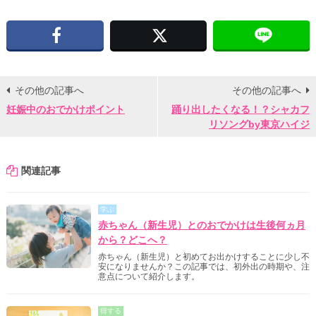
Facebook
X
その他の記事へ
その他の記事へ
妊娠中のおでかけポイント
踊り出したくなる！？シャカフ
リソングby東京ハイジ
関連記事
学ぶ
赤ちゃん（新生児）とのおでかけは生後何ヵ月
から？どこへ？
赤ちゃん（新生児）と初めてお出かけすることに少し不
安になりませんか？この記事では、初外出の時期や、注
意点について紹介します。
得する