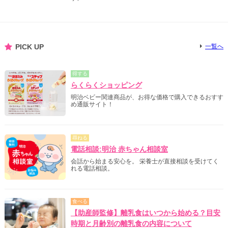
PICK UP
一覧へ
得する
らくらくショッピング
明治ベビー関連商品が、お得な価格で購入できるおすす
め通販サイト！
尋ねる
電話相談:明治 赤ちゃん相談室
会話から始まる安心を。 栄養士が直接相談を受けてく
れる電話相談。
食べる
【助産師監修】離乳食はいつから始める？目安
時期と月齢別の離乳食の内容について