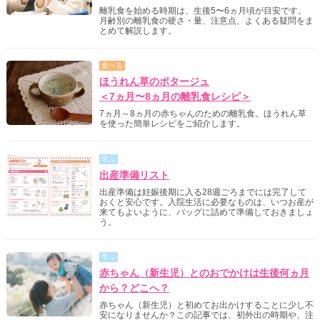
離乳食を始める時期は、生後5〜6ヵ月頃が目安です。
月齢別の離乳食の硬さ・量、注意点、よくある疑問をま
とめて解説します。
食べる
ほうれん草のポタージュ
＜7ヵ月〜8ヵ月の離乳食レシピ＞
7ヵ月～8ヵ月の赤ちゃんのための離乳食。ほうれん草
を使った簡単レシピをご紹介します。
学ぶ
出産準備リスト
出産準備は妊娠後期に入る28週ごろまでには完了して
おくと安心です。入院生活に必要なものは、いつお産が
来てもよいように、バッグに詰めて準備しておきましょ
う。
学ぶ
赤ちゃん（新生児）とのおでかけは生後何ヵ月
から？どこへ？
赤ちゃん（新生児）と初めてお出かけすることに少し不
安になりませんか？この記事では、初外出の時期や、注