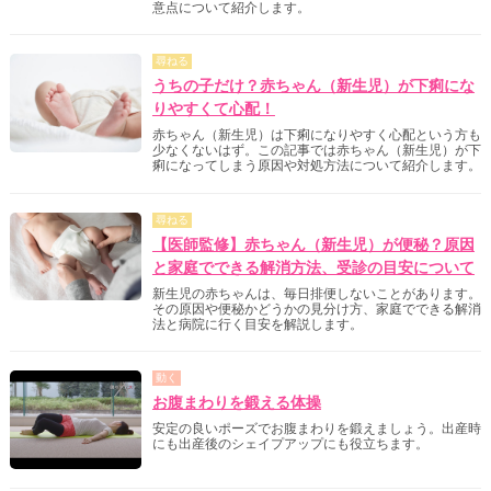
意点について紹介します。
尋ねる
うちの子だけ？赤ちゃん（新生児）が下痢にな
りやすくて心配！
赤ちゃん（新生児）は下痢になりやすく心配という方も
少なくないはず。この記事では赤ちゃん（新生児）が下
痢になってしまう原因や対処方法について紹介します。
尋ねる
【医師監修】赤ちゃん（新生児）が便秘？原因
と家庭でできる解消方法、受診の目安について
新生児の赤ちゃんは、毎日排便しないことがあります。
その原因や便秘かどうかの見分け方、家庭でできる解消
法と病院に行く目安を解説します。
動く
お腹まわりを鍛える体操
安定の良いポーズでお腹まわりを鍛えましょう。出産時
にも出産後のシェイプアップにも役立ちます。