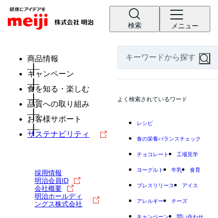
検索
メニュー
商品情報
キャンペーン
食を知る・楽しむ
よく検索されているワード
品質への取り組み
お客様サポート
レシピ
サステナビリティ
食の栄養バランスチェック
チョコレート
工場見学
ヨーグルト
牛乳
食育
採用情報
明治会員ID
プレスリリース
アイス
会社概要
明治ホールディ
アレルギー
チーズ
ングス株式会社
キャンペーン
問い合わせ