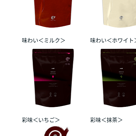
味わい＜ミルク＞
味わい＜ホワイト
彩味＜いちご＞
彩味＜抹茶＞