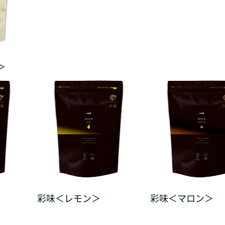
＞
彩味＜レモン＞
彩味＜マロン＞