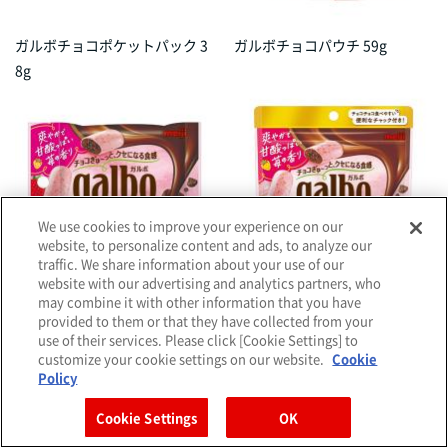
ガルボチョコポケットパック 3
ガルボチョコパウチ 59g
8g
We use cookies to improve your experience on our
website, to personalize content and ads, to analyze our
traffic. We share information about your use of our
website with our advertising and analytics partners, who
may combine it with other information that you have
ガルボつぶ練り苺ポケットパッ
ガルボつぶ練り苺パウチ 58g
provided to them or that they have collected from your
ク 37g
use of their services. Please click [Cookie Settings] to
customize your cookie settings on our website.
Cookie
Policy
Cookie Settings
OK