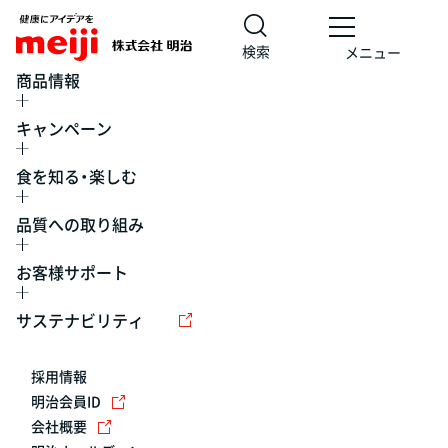
検索
メニュー
商品情報
キャンペーン
食を知る・楽しむ
品質への取り組み
お客様サポート
レシピ
食の栄養バランスチェック
チョコレート
工場見学
サステナビリティ
ヨーグルト
牛乳
食育
プレスリリース
アイス
採用情報
アレルギー
チーズ
キャンペーン
明治会員ID
会社概要
問い合わせ