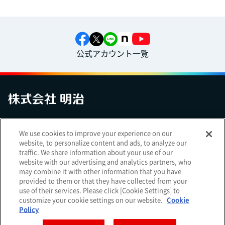
公式アカウント一覧
お問い合わせ
サイトマップ
個人情報保護について
電子公告
We use cookies to improve your experience on our
アクセシビリティへの対応方針
ご利用規約
明治グループのDX
website, to personalize content and ads, to analyze our
Cookie Settings
traffic. We share information about your use of our
website with our advertising and analytics partners, who
may combine it with other information that you have
provided to them or that they have collected from your
use of their services. Please click [Cookie Settings] to
（
｜
）
明治ホールディングス株式会社
EN
簡体
customize your cookie settings on our website.
Cookie
Meiji Seika ファルマ株式会社
Policy