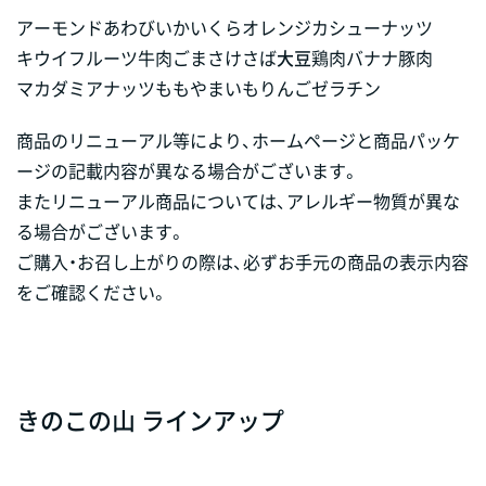
アーモンド
あわび
いか
いくら
オレンジ
カシューナッツ
キウイフルーツ
牛肉
ごま
さけ
さば
大豆
鶏肉
バナナ
豚肉
マカダミアナッツ
もも
やまいも
りんご
ゼラチン
商品のリニューアル等により、ホームページと商品パッケ
ージの記載内容が異なる場合がございます。
またリニューアル商品については、アレルギー物質が異な
る場合がございます。
ご購入・お召し上がりの際は、必ずお手元の商品の表示内容
をご確認ください。
きのこの山 ラインアップ