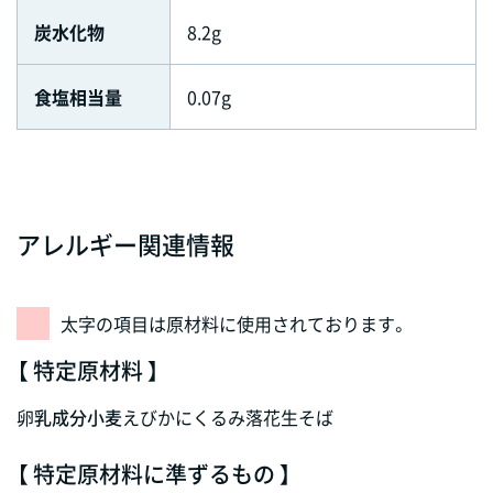
炭水化物
8.2g
食塩相当量
0.07g
アレルギー関連情報
太字の項目は原材料に使用されております。
【 特定原材料 】
卵
乳成分
小麦
えび
かに
くるみ
落花生
そば
【 特定原材料に準ずるもの 】