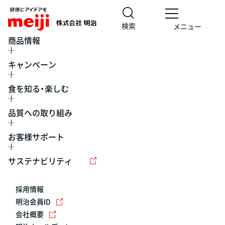
検索
メニュー
商品情報
キャンペーン
食を知る・楽しむ
品質への取り組み
お客様サポート
レシピ
食の栄養バランスチェック
チョコレート
工場見学
サステナビリティ
ヨーグルト
牛乳
食育
プレスリリース
アイス
採用情報
アレルギー
チーズ
キャンペーン
明治会員ID
会社概要
問い合わせ