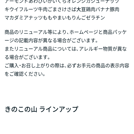
アーモンド
あわび
いか
いくら
オレンジ
カシューナッツ
キウイフルーツ
牛肉
ごま
さけ
さば
大豆
鶏肉
バナナ
豚肉
マカダミアナッツ
もも
やまいも
りんご
ゼラチン
商品のリニューアル等により、ホームページと商品パッケ
ージの記載内容が異なる場合がございます。
またリニューアル商品については、アレルギー物質が異な
る場合がございます。
ご購入・お召し上がりの際は、必ずお手元の商品の表示内容
をご確認ください。
きのこの山 ラインアップ