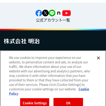
公式アカウント一覧
お問い合わせ
サイトマップ
個人情報保護について
電子公告
We use cookies to improve your experience on our
アクセシビリティへの対応方針
ご利用規約
明治グループのDX
website, to personalize content and ads, to analyze our
Cookie Settings
traffic. We share information about your use of our
website with our advertising and analytics partners, who
may combine it with other information that you have
provided to them or that they have collected from your
use of their services. Please click [Cookie Settings] to
（
｜
）
明治ホールディングス株式会社
EN
簡体
customize your cookie settings on our website.
Cookie
Meiji Seika ファルマ株式会社
Policy
Cookie Settings
OK
Copyright Meiji Co., Ltd. All Rights Reserved.