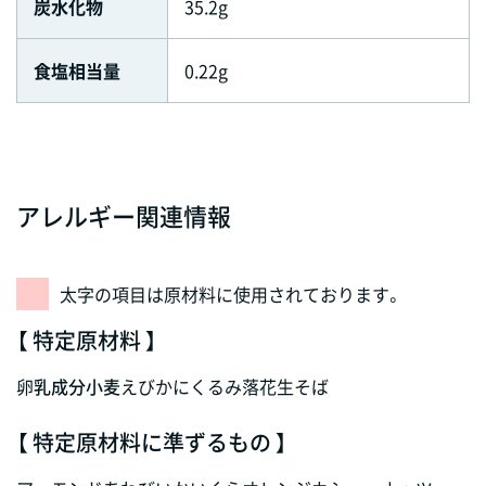
炭水化物
35.2g
食塩相当量
0.22g
アレルギー関連情報
太字の項目は原材料に使用されております。
【 特定原材料 】
卵
乳成分
小麦
えび
かに
くるみ
落花生
そば
【 特定原材料に準ずるもの 】