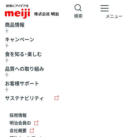
検索
メニュー
商品情報
キャンペーン
食を知る・楽しむ
品質への取り組み
お客様サポート
レシピ
食の栄養バランスチェック
チョコレート
工場見学
サステナビリティ
ヨーグルト
牛乳
食育
プレスリリース
アイス
採用情報
アレルギー
チーズ
キャンペーン
明治会員ID
会社概要
問い合わせ