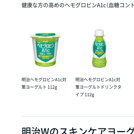
健康な方の高めのヘモグロビンA1c（血糖コン
明治ヘモグロビンA1c対
明治ヘモグロビンA1c対
策ヨーグルト 112g
策ヨーグルトドリンクタ
イプ 112g
明治Wのスキンケアヨー