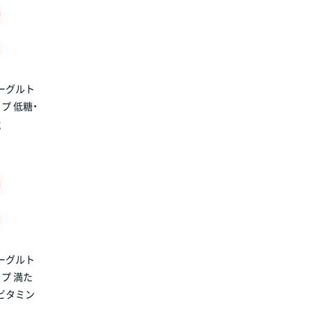
ーグルト
プ 低糖・
g
ーグルト
イプ 満た
ビタミン