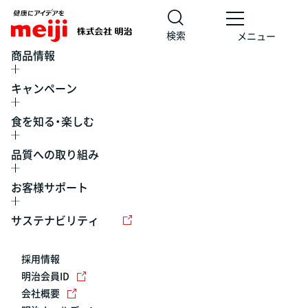
検索
メニュー
商品情報
キャンペーン
食を知る・楽しむ
品質への取り組み
お客様サポート
レシピ
食の栄養バランスチェック
チョコレート
工場見学
サステナビリティ
ヨーグルト
牛乳
食育
プレスリリース
アイス
採用情報
アレルギー
チーズ
キャンペーン
明治会員ID
会社概要
問い合わせ