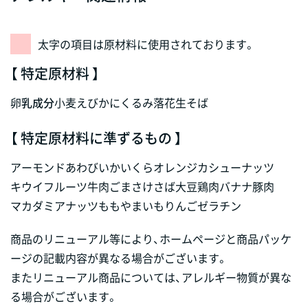
太字の項目は原材料に使用されております。
【 特定原材料 】
卵
乳成分
小麦
えび
かに
くるみ
落花生
そば
【 特定原材料に準ずるもの 】
アーモンド
あわび
いか
いくら
オレンジ
カシューナッツ
キウイフルーツ
牛肉
ごま
さけ
さば
大豆
鶏肉
バナナ
豚肉
マカダミアナッツ
もも
やまいも
りんご
ゼラチン
商品のリニューアル等により、ホームページと商品パッケ
ージの記載内容が異なる場合がございます。
またリニューアル商品については、アレルギー物質が異な
る場合がございます。