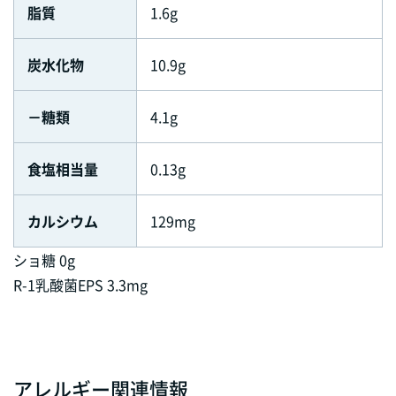
脂質
1.6g
炭水化物
10.9g
－糖類
4.1g
食塩相当量
0.13g
カルシウム
129mg
ショ糖 0g
R-1乳酸菌EPS 3.3mg
アレルギー関連情報