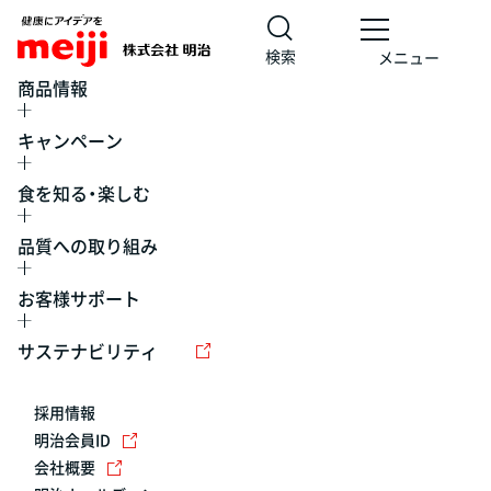
検索
メニュー
商品情報
キャンペーン
食を知る・楽しむ
品質への取り組み
お客様サポート
レシピ
食の栄養バランスチェック
チョコレート
工場見学
サステナビリティ
ヨーグルト
牛乳
食育
プレスリリース
アイス
採用情報
アレルギー
チーズ
キャンペーン
明治会員ID
会社概要
問い合わせ