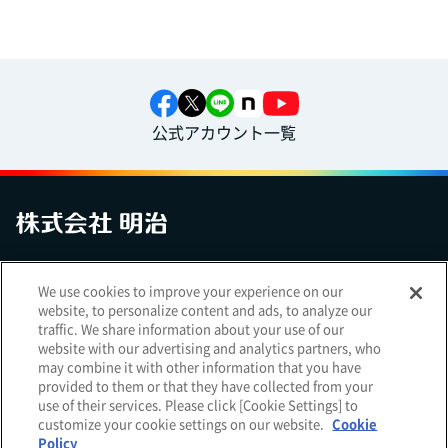
公式アカウント一覧
お問い合わせ
サイトマップ
個人情報保護について
電子公告
We use cookies to improve your experience on our
アクセシビリティへの対応方針
ご利用規約
明治グループのDX
website, to personalize content and ads, to analyze our
Cookie Settings
traffic. We share information about your use of our
website with our advertising and analytics partners, who
may combine it with other information that you have
provided to them or that they have collected from your
use of their services. Please click [Cookie Settings] to
（
｜
）
明治ホールディングス株式会社
EN
簡体
customize your cookie settings on our website.
Cookie
Meiji Seika ファルマ株式会社
Policy