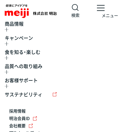
検索
メニュー
商品情報
キャンペーン
食を知る・楽しむ
品質への取り組み
お客様サポート
レシピ
食の栄養バランスチェック
チョコレート
工場見学
サステナビリティ
ヨーグルト
牛乳
食育
プレスリリース
アイス
採用情報
アレルギー
チーズ
キャンペーン
明治会員ID
会社概要
問い合わせ