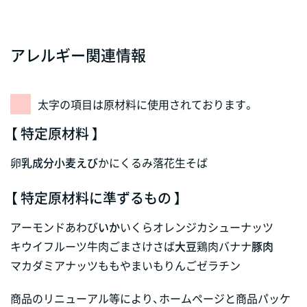
アレルギー関連情報
太字の項目は原材料に使用されております。
【 特定原材料 】
卵
乳成分
小麦
えび
かに
くるみ
落花生
そば
【 特定原材料に準ずるもの 】
アーモンド
あわび
いか
いくら
オレンジ
カシューナッツ
キウイフルーツ
牛肉
ごま
さけ
さば
大豆
鶏肉
バナナ
豚肉
マカダミアナッツ
もも
やまいも
りんご
ゼラチン
商品のリニューアル等により、ホームページと商品パッケ