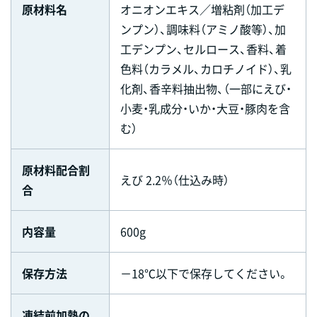
原材料名
オニオンエキス／増粘剤（加工デ
ンプン）、調味料（アミノ酸等）、加
工デンプン、セルロース、香料、着
色料（カラメル、カロチノイド）、乳
化剤、香辛料抽出物、（一部にえび・
小麦・乳成分・いか・大豆・豚肉を含
む）
原材料配合割
えび 2.2％（仕込み時）
合
内容量
600g
保存方法
－18℃以下で保存してください。
凍結前加熱の