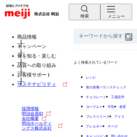
検索
メニュー
商品情報
キャンペーン
食を知る・楽しむ
よく検索されているワード
品質への取り組み
お客様サポート
レシピ
サステナビリティ
食の栄養バランスチェック
チョコレート
工場見学
ヨーグルト
牛乳
食育
採用情報
明治会員ID
プレスリリース
アイス
会社概要
明治ホールディ
アレルギー
チーズ
ングス株式会社
キャンペーン
問い合わせ