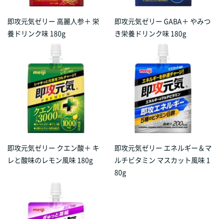
即攻元気ゼリー 高麗人参＋ 栄
即攻元気ゼリー GABA＋ やみつ
養ドリンク味 180g
き栄養ドリンク味 180g
即攻元気ゼリー クエン酸＋ キ
即攻元気ゼリー エネルギー＆マ
レと酸味のレモン風味 180g
ルチビタミン マスカット風味 1
80g