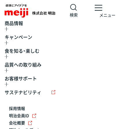
検索
メニュー
商品情報
キャンペーン
食を知る・楽しむ
品質への取り組み
お客様サポート
レシピ
食の栄養バランスチェック
チョコレート
工場見学
サステナビリティ
ヨーグルト
牛乳
食育
プレスリリース
アイス
採用情報
アレルギー
チーズ
キャンペーン
明治会員ID
会社概要
問い合わせ