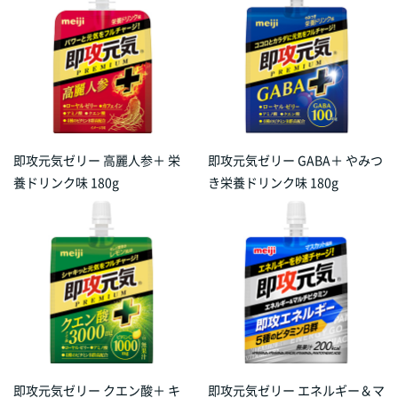
即攻元気ゼリー 高麗人参＋ 栄
即攻元気ゼリー GABA＋ やみつ
養ドリンク味 180g
き栄養ドリンク味 180g
即攻元気ゼリー クエン酸＋ キ
即攻元気ゼリー エネルギー＆マ