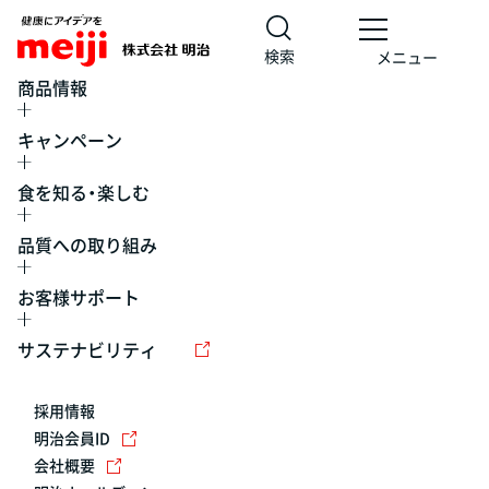
検索
メニュー
商品情報
キャンペーン
食を知る・楽しむ
品質への取り組み
お客様サポート
レシピ
食の栄養バランスチェック
チョコレート
工場見学
サステナビリティ
ヨーグルト
牛乳
食育
プレスリリース
アイス
採用情報
アレルギー
チーズ
キャンペーン
明治会員ID
会社概要
問い合わせ