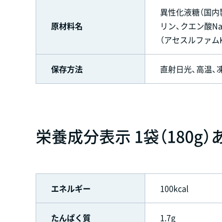
異性化液糖（国内
原材料名
リン、クエン酸N
（アセスルファムK、
保存方法
直射日光、高温、
栄養成分表示 1袋（180g）
エネルギー
100kcal
たんぱく質
1.7g