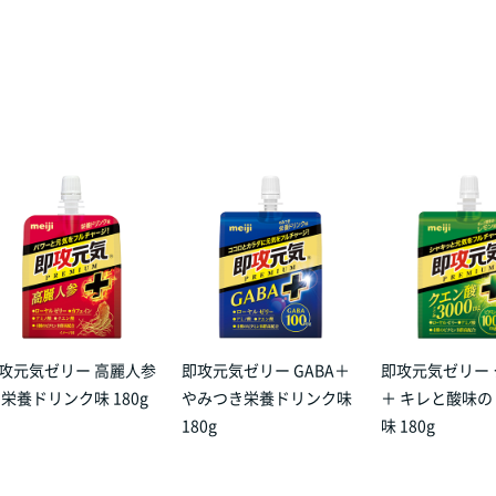
攻元気ゼリー 高麗人参
即攻元気ゼリー GABA＋
即攻元気ゼリー
 栄養ドリンク味 180g
やみつき栄養ドリンク味
＋ キレと酸味
180g
味 180g