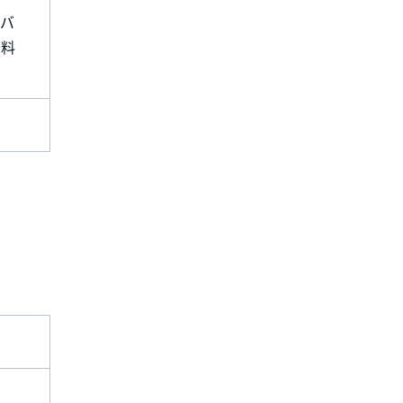
、バ
味料