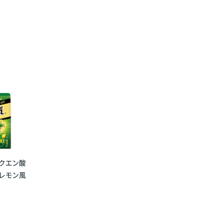
 クエン酸
のレモン風