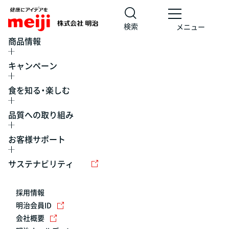
検索
メニュー
商品情報
キャンペーン
食を知る・楽しむ
品質への取り組み
お客様サポート
レシピ
食の栄養バランスチェック
チョコレート
工場見学
サステナビリティ
ヨーグルト
牛乳
食育
プレスリリース
アイス
採用情報
アレルギー
チーズ
キャンペーン
明治会員ID
会社概要
問い合わせ