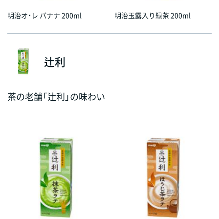
明治オ・レ バナナ 200ml
明治玉露入り緑茶 200ml
辻󠄀利
茶の老舗「辻󠄀利」の味わい