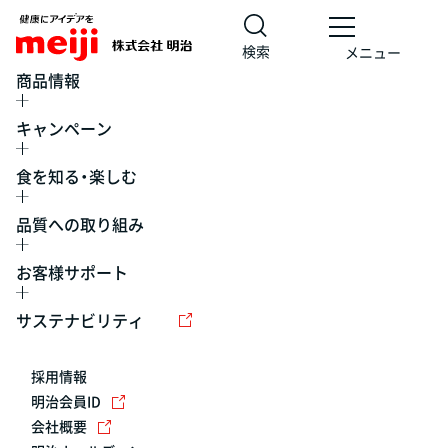
検索
メニュー
商品情報
キャンペーン
食を知る・楽しむ
品質への取り組み
お客様サポート
レシピ
食の栄養バランスチェック
チョコレート
工場見学
サステナビリティ
ヨーグルト
牛乳
食育
プレスリリース
アイス
採用情報
アレルギー
チーズ
キャンペーン
明治会員ID
会社概要
問い合わせ