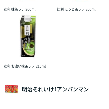
辻󠄀利 抹茶ラテ 200ml
辻󠄀利 ほうじ茶ラテ 200ml
辻󠄀利 お濃い抹茶ラテ 210ml
明治それいけ！アンパンマン