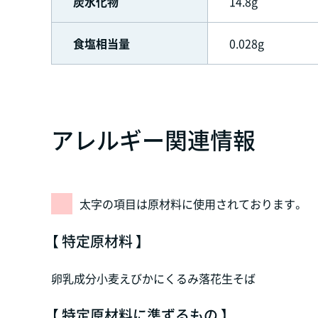
炭水化物
14.8g
食塩相当量
0.028g
アレルギー関連情報
太字の項目は原材料に使用されております。
【 特定原材料 】
卵
乳成分
小麦
えび
かに
くるみ
落花生
そば
【 特定原材料に準ずるもの 】