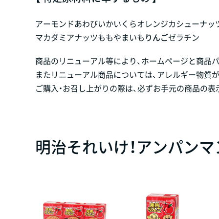
アーモンド
あわび
いか
いくら
オレンジ
カシューナッ
マカダミアナッツ
もも
やまいも
りんご
ゼラチン
商品のリニューアル等により、ホームページと商品
またリニューアル商品については、アレルギー物質
ご購入・お召し上がりの際は、必ずお手元の商品の表
明治それいけ！アンパンマ