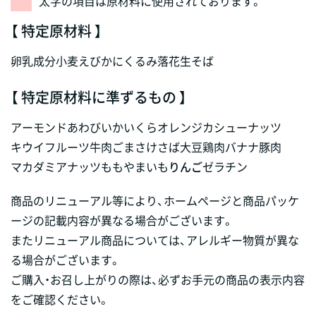
太字の項目は原材料に使用されております。
【 特定原材料 】
卵
乳成分
小麦
えび
かに
くるみ
落花生
そば
【 特定原材料に準ずるもの 】
アーモンド
あわび
いか
いくら
オレンジ
カシューナッツ
キウイフルーツ
牛肉
ごま
さけ
さば
大豆
鶏肉
バナナ
豚肉
マカダミアナッツ
もも
やまいも
りんご
ゼラチン
商品のリニューアル等により、ホームページと商品パッケ
ージの記載内容が異なる場合がございます。
またリニューアル商品については、アレルギー物質が異な
る場合がございます。
ご購入・お召し上がりの際は、必ずお手元の商品の表示内容
をご確認ください。