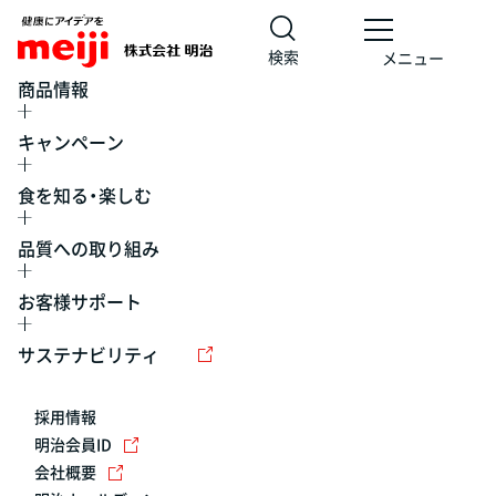
検索
メニュー
商品情報
キャンペーン
食を知る・楽しむ
品質への取り組み
お客様サポート
レシピ
食の栄養バランスチェック
チョコレート
工場見学
サステナビリティ
ヨーグルト
牛乳
食育
プレスリリース
アイス
採用情報
アレルギー
チーズ
キャンペーン
明治会員ID
会社概要
問い合わせ