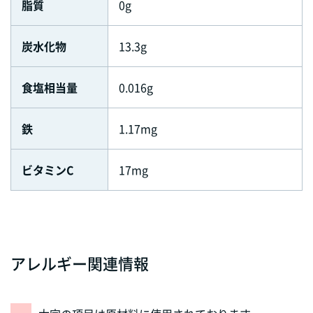
脂質
0g
炭水化物
13.3g
食塩相当量
0.016g
鉄
1.17mg
ビタミンC
17mg
アレルギー関連情報