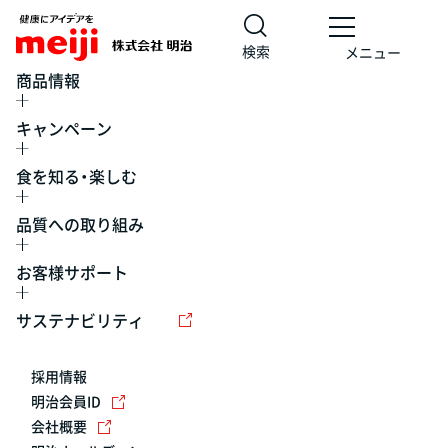
検索
メニュー
商品情報
キャンペーン
食を知る・楽しむ
品質への取り組み
お客様サポート
レシピ
食の栄養バランスチェック
チョコレート
工場見学
サステナビリティ
ヨーグルト
牛乳
食育
プレスリリース
アイス
採用情報
アレルギー
チーズ
キャンペーン
明治会員ID
会社概要
問い合わせ