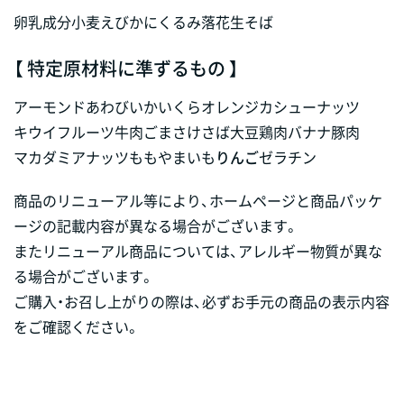
卵
乳成分
小麦
えび
かに
くるみ
落花生
そば
【 特定原材料に準ずるもの 】
アーモンド
あわび
いか
いくら
オレンジ
カシューナッツ
キウイフルーツ
牛肉
ごま
さけ
さば
大豆
鶏肉
バナナ
豚肉
マカダミアナッツ
もも
やまいも
りんご
ゼラチン
商品のリニューアル等により、ホームページと商品パッケ
ージの記載内容が異なる場合がございます。
またリニューアル商品については、アレルギー物質が異な
る場合がございます。
ご購入・お召し上がりの際は、必ずお手元の商品の表示内容
をご確認ください。