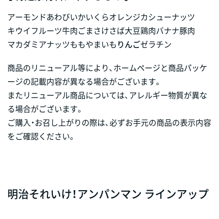
アーモンド
あわび
いか
いくら
オレンジ
カシューナッツ
キウイフルーツ
牛肉
ごま
さけ
さば
大豆
鶏肉
バナナ
豚肉
マカダミアナッツ
もも
やまいも
りんご
ゼラチン
商品のリニューアル等により、ホームページと商品パッケ
ージの記載内容が異なる場合がございます。
またリニューアル商品については、アレルギー物質が異な
る場合がございます。
ご購入・お召し上がりの際は、必ずお手元の商品の表示内容
をご確認ください。
明治それいけ！アンパンマン ラインアップ