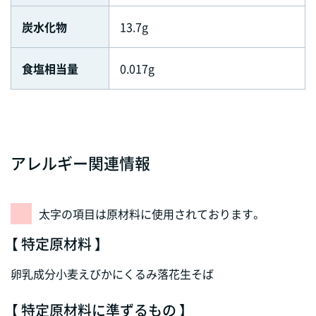
炭水化物
13.7g
食塩相当量
0.017g
アレルギー関連情報
太字の項目は原材料に使用されております。
【 特定原材料 】
卵
乳成分
小麦
えび
かに
くるみ
落花生
そば
【 特定原材料に準ずるもの 】