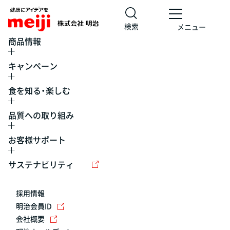
検索
メニュー
商品情報
キャンペーン
食を知る・楽しむ
品質への取り組み
お客様サポート
レシピ
食の栄養バランスチェック
チョコレート
工場見学
サステナビリティ
ヨーグルト
牛乳
食育
プレスリリース
アイス
採用情報
アレルギー
チーズ
キャンペーン
明治会員ID
会社概要
問い合わせ