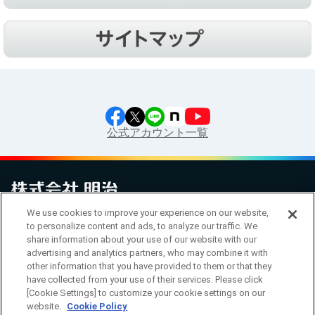
公式アカウント一覧
We use cookies to improve your experience on our website,
to personalize content and ads, to analyze our traffic. We
お問い合わせ
サイトマップ
個人情報保護について
電子公告
アクセシビリティへの対応方針
ご利用規約
明治グループのDX
share information about your use of our website with our
Cookie Settings
advertising and analytics partners, who may combine it with
other information that you have provided to them or that they
have collected from your use of their services. Please click
[Cookie Settings] to customize your cookie settings on our
（
｜
）
明治ホールディングス株式会社
EN
簡体
website.
Cookie Policy
Meiji Seika ファルマ株式会社