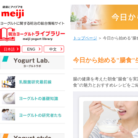
トップページ
＞ 今日から始める"腸
日本語
ENG
中文
今日から始める"腸食"
腸の健康を考えた朝食"腸食"を実
食"の魅力とおすすめレシピをご