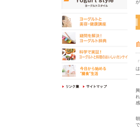
が
は
一
興
れ
感
で