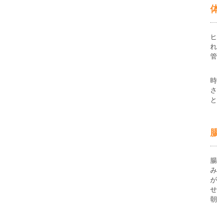
ヒ
れ
管
時
さ
と
腸
み
が
せ