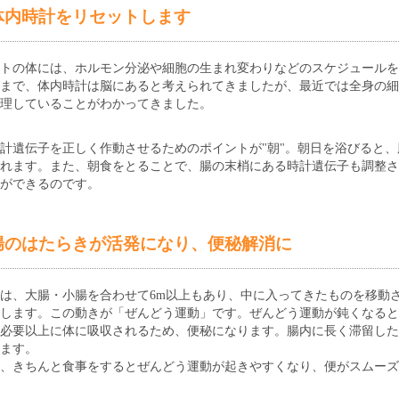
体内時計をリセットします
トの体には、ホルモン分泌や細胞の生まれ変わりなどのスケジュールを
まで、体内時計は脳にあると考えられてきましたが、最近では全身の細
理していることがわかってきました。
計遺伝子を正しく作動させるためのポイントが"朝"。朝日を浴びると
れます。また、朝食をとることで、腸の末梢にある時計遺伝子も調整さ
ができるのです。
腸のはたらきが活発になり、便秘解消に
は、大腸・小腸を合わせて6m以上もあり、中に入ってきたものを移動
します。この動きが「ぜんどう運動」です。ぜんどう運動が鈍くなると
必要以上に体に吸収されるため、便秘になります。腸内に長く滞留した
ます。
朝、きちんと食事をするとぜんどう運動が起きやすくなり、便がスムーズ